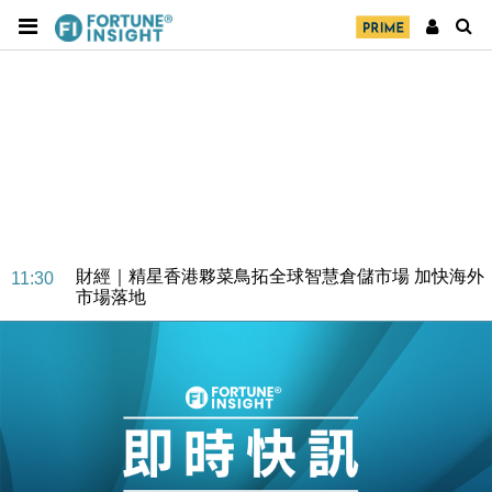
財經｜精星香港夥菜鳥拓全球智慧倉儲市場 加快海外
11:30
市場落地
地產｜大酒店中期轉賺2300萬元 斥21億翻新香港及
14:50
東京半島
國際｜特朗普赴洛杉磯高球場活動前 男子攜槍彈被捕
13:12
財經｜香港7月PMI回落至51 企業擴張放慢兼縮減人
12:30
手