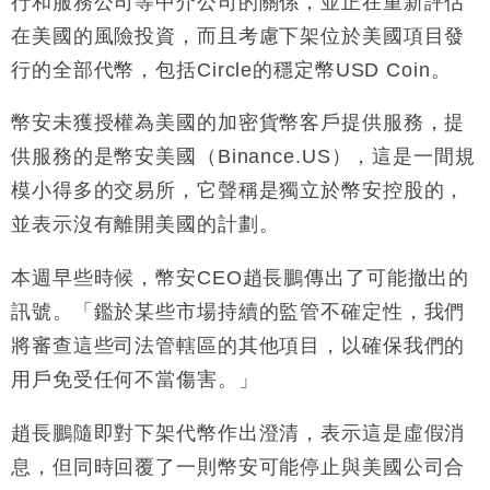
行和服務公司等中介公司的關係，並正在重新評估
財經｜香港7月PMI回落至51 企業擴張放慢兼縮減人
12:30
手
在美國的風險投資，而且考慮下架位於美國項目發
財經｜黑石傳再籌逾360億美元 支援Anthropic租用
11:40
行的全部代幣，包括Circle的穩定幣USD Coin。
Google晶片
財經｜美商務部擬擴大金屬關稅範圍 14類產品或加徵
10:57
幣安未獲授權為美國的加密貨幣客戶提供服務，提
25%
供服務的是幣安美國（Binance.US），這是一間規
本地｜新世界K11 9月升級會員制度 增鉑金卡級別鎖
18:15
模小得多的交易所，它聲稱是獨立於幣安控股的，
定高消費客群
並表示沒有離開美國的計劃。
財經｜本港6月零售額連升14個月 珠寶鐘錶銷售升勢
17:40
最強
本週早些時候，幣安CEO趙長鵬傳出了可能撤出的
財經｜滙控重啟最多10億美元回購 派息比率目標維持
16:33
50%
訊號。「鑑於某些市場持續的監管不確定性，我們
財經｜SHEIN傳最快8月中招股 估值料降至400億美
15:11
將審查這些司法管轄區的其他項目，以確保我們的
元以下
用戶免受任何不當傷害。」
趙長鵬隨即對下架代幣作出澄清，表示這是虛假消
息，但同時回覆了一則幣安可能停止與美國公司合