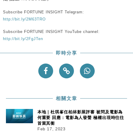
財經｜美商務部擬擴大金屬關稅範圍 14類產品或加徵
10:57
25%
Subscribe FORTUNE INSIGHT Telegram:
本地｜新世界K11 9月升級會員制度 增鉑金卡級別鎖
18:15
http://bit.ly/2M63TRO
定高消費客群
財經｜本港6月零售額連升14個月 珠寶鐘錶銷售升勢
17:40
Subscribe FORTUNE INSIGHT YouTube channel:
最強
http://bit.ly/2FgJTen
財經｜滙控重啟最多10億美元回購 派息比率目標維持
16:33
50%
即時分享
財經｜SHEIN傳最快8月中招股 估值料降至400億美
15:11
元以下
本地｜HK Express推飛行套票 兩程低至448元加2元
13:49
可多飛一程
相關文章
本地｜杜琪峯任柏林影展評審 被問及電影為
何重要 回應：電影為人發聲 極權出現時往往
首當其衝
Feb 17, 2023