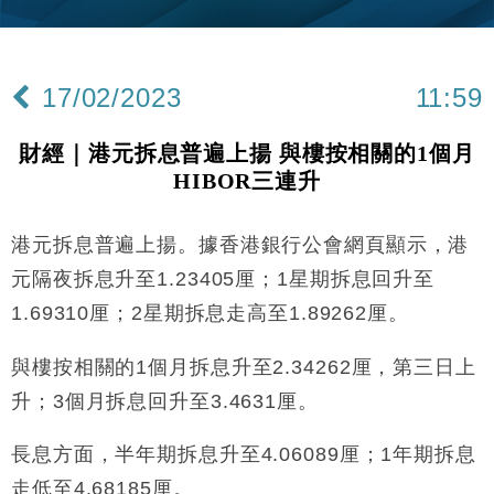
18:15
定高消費客群
財經｜本港6月零售額連升14個月 珠寶鐘錶銷售升勢
17:40
最強
17/02/2023
11:59
財經｜滙控重啟最多10億美元回購 派息比率目標維持
16:33
50%
財經｜港元拆息普遍上揚 與樓按相關的1個月
財經｜SHEIN傳最快8月中招股 估值料降至400億美
15:11
HIBOR三連升
元以下
本地｜HK Express推飛行套票 兩程低至448元加2元
13:49
可多飛一程
港元拆息普遍上揚。據香港銀行公會網頁顯示，港
地產｜大酒店中期轉賺2300萬元 斥21億翻新香港及
14:50
元隔夜拆息升至1.23405厘；1星期拆息回升至
東京半島
1.69310厘；2星期拆息走高至1.89262厘。
國際｜特朗普赴洛杉磯高球場活動前 男子攜槍彈被捕
13:12
與樓按相關的1個月拆息升至2.34262厘，第三日上
財經｜香港7月PMI回落至51 企業擴張放慢兼縮減人
12:30
升；3個月拆息回升至3.4631厘。
手
財經｜黑石傳再籌逾360億美元 支援Anthropic租用
11:40
長息方面，半年期拆息升至4.06089厘；1年期拆息
Google晶片
走低至4.68185厘。