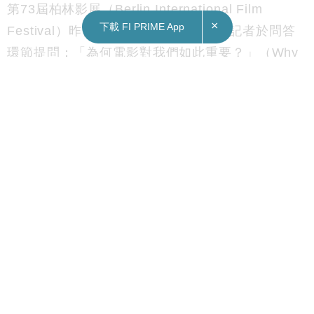
第73屆柏林影展（Berlin International Film
×
下載 FI PRIME App
Festival）昨日周四（16日）揭幕，有記者於問答
環節提問：「為何電影對我們如此重要？」（Why
is cinema so important for us? ）、「是甚麼令電
影變得如此獨特，讓電影永不沒落？」（maybe
from your own words, what makes cinemas so
special that cinemas never die?）
評審團成員之一、香港導演杜琪峯以廣東話回應，
表示當極權出現時，電影往往首當其衝被對付。
「我覺得電影呢，永遠喺前鋒…前面。當如果有極
權的時候，人民失去自由的時候，電影通常係首當
其衝，喺好多地方都係。一定係停咗你個文化，電
影的文化是直接入 audience 的，所以獨裁者通常
對付的，一定係電影。」