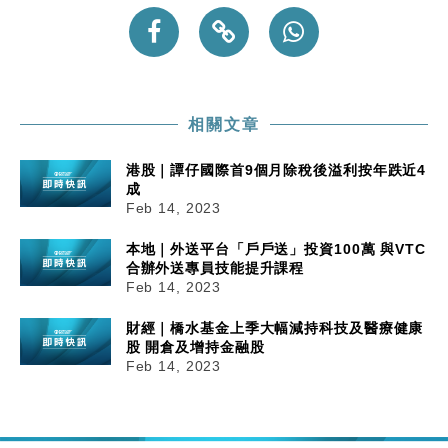
財經｜內地7月美元計價出口增近24%勝預期 貿易順
13:44
差達1125億美元
財經｜日本春季三度入市撐日圓 4月單日斥6.28萬億
12:44
日圓干預創新高
相關文章
國際｜特朗普料美伊戰事快結束 承認部分彈藥庫存緊
11:12
張
港股｜譚仔國際首9個月除稅後溢利按年跌近4
財經｜SA售股自救後再出手 斥4億美元押注未上市公
15:59
成
司
Feb 14, 2023
本地｜外送平台「戶戶送」投資100萬 與VTC
合辦外送專員技能提升課程
Feb 14, 2023
財經｜橋水基金上季大幅減持科技及醫療健康
股 開倉及增持金融股
Feb 14, 2023