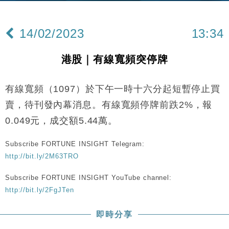
財經｜日本春季三度入市撐日圓 4月單日斥6.28萬億
12:44
日圓干預創新高
14/02/2023
13:34
國際｜特朗普料美伊戰事快結束 承認部分彈藥庫存緊
11:12
張
港股｜有線寬頻突停牌
財經｜SA售股自救後再出手 斥4億美元押注未上市公
15:59
司
有線寬頻（1097）於下午一時十六分起短暫停止買
財經｜華僑銀行上半年淨利創新高 中期息增15%至
18:31
47仙
賣，待刊發內幕消息。有線寬頻停牌前跌2%，報
財經｜滙豐上調香港今年GDP預測至4.5% 看好貿易
17:33
0.049元，成交額5.44萬。
及消費表現
本地｜假冒內地執法人員要求交「保證金」 43歲女子
16:47
Subscribe FORTUNE INSIGHT Telegram:
損失近6900萬元
http://bit.ly/2M63TRO
財經｜日經失守6.5萬點後回穩 全周仍升近2%
16:05
Subscribe FORTUNE INSIGHT YouTube channel:
http://bit.ly/2FgJTen
財經｜恒隆10月換帥 玩具「反」斗城亞洲CEO蔡德
15:47
粦接任
即時分享
財經｜韓股反覆波動收跌 連挫7周創逾3年最長跌勢
15:11