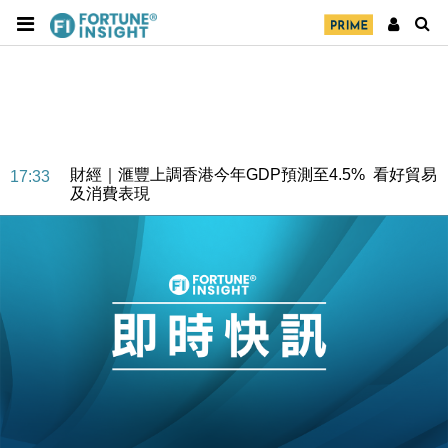
財經｜華僑銀行上半年淨利創新高 中期息增15%至
18:31
47仙
財經｜滙豐上調香港今年GDP預測至4.5% 看好貿易
17:33
及消費表現
本地｜假冒內地執法人員要求交「保證金」 43歲女子
16:47
損失近6900萬元
財經｜日經失守6.5萬點後回穩 全周仍升近2%
16:05
財經｜恒隆10月換帥 玩具「反」斗城亞洲CEO蔡德
15:47
粦接任
財經｜韓股反覆波動收跌 連挫7周創逾3年最長跌勢
15:11
財經｜內地7月美元計價出口增近24%勝預期 貿易順
13:44
差達1125億美元