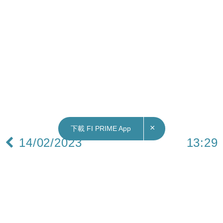
×
下載 FI PRIME App
14/02/2023
13:29
港股｜譚仔國際首9個月除稅後溢利按年跌近4成
譚仔國際（2217）公布，截至12月31日止九個月，
收益19.31億元，按年升8.2%，除稅後溢利1.11億