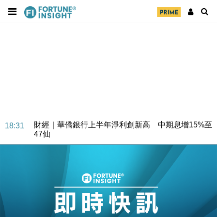
財經｜華僑銀行上半年淨利創新高 中期息增15%至
18:31
47仙
財經｜滙豐上調香港今年GDP預測至4.5% 看好貿易
17:33
及消費表現
本地｜假冒內地執法人員要求交「保證金」 43歲女子
16:47
損失近6900萬元
財經｜日經失守6.5萬點後回穩 全周仍升近2%
16:05