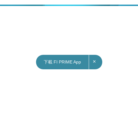
×
下載 FI PRIME App
14/02/2023
10:44
國際｜白宮：不清楚被擊落飛行物來源 但排除外
星人的可能性
美國白宮國家安全委員會發言人柯比（John