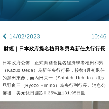
財經｜恒隆10月換帥 玩具「反」斗城亞洲CEO蔡德
15:47
粦接任
財經｜韓股反覆波動收跌 連挫7周創逾3年最長跌勢
15:11
財經｜內地7月美元計價出口增近24%勝預期 貿易順
13:44
差達1125億美元
14/02/2023
10:46
財經｜日本春季三度入市撐日圓 4月單日斥6.28萬億
12:44
日圓干預創新高
財經｜日本政府提名植田和男為新任央行行長
國際｜特朗普料美伊戰事快結束 承認部分彈藥庫存緊
11:12
張
日本政府公佈，正式向國會提名經濟學者植田和男
財經｜SA售股自救後再出手 斥4億美元押注未上市公
15:59
司
（Kazuo Ueda）為新任央行行長，接替4月初退任
財經｜華僑銀行上半年淨利創新高 中期息增15%至
18:31
的黑田東彥，而內田真一（Shinichi Uchida）和冰
47仙
見野良三（Ryozo Himino）為央行副行長。消息公
財經｜滙豐上調香港今年GDP預測至4.5% 看好貿易
17:33
及消費表現
佈後，美元兌日圓跌0.35%至131.95日圓。
本地｜假冒內地執法人員要求交「保證金」 43歲女子
16:47
損失近6900萬元