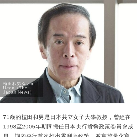
財經｜日經失守6.5萬點後回穩 全周仍升近2%
16:05
財經｜恒隆10月換帥 玩具「反」斗城亞洲CEO蔡德
15:47
粦接任
財經｜韓股反覆波動收跌 連挫7周創逾3年最長跌勢
15:11
財經｜內地7月美元計價出口增近24%勝預期 貿易順
13:44
差達1125億美元
財經｜日本春季三度入市撐日圓 4月單日斥6.28萬億
12:44
日圓干預創新高
國際｜特朗普料美伊戰事快結束 承認部分彈藥庫存緊
11:12
植田和男Kazuo
張
Ueda（The
Japan News）
財經｜SA售股自救後再出手 斥4億美元押注未上市公
15:59
司
71歲的植田和男是日本共立女子大學教授，曾經在
1998至2005年期間擔任日本央行貨幣政策委員會成
員，期內央行首次推出零利率政策，並實施量化寬