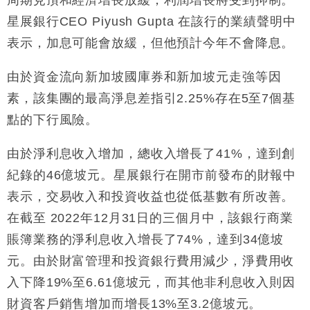
周期見頂和經濟增長放緩，利潤增長將受到抑制。
國際｜特朗普料美伊戰事快結束 承認部分彈藥庫存緊
11:12
張
星展銀行CEO Piyush Gupta 在該行的業績聲明中
財經｜SA售股自救後再出手 斥4億美元押注未上市公
15:59
表示，加息可能會放緩，但他預計今年不會降息。
司
財經｜精星香港夥菜鳥拓全球智慧倉儲市場 加快海外
11:30
由於資金流向新加坡國庫券和新加坡元走強等因
市場落地
素，該集團的最高淨息差指引2.25%存在5至7個基
地產｜大酒店中期轉賺2300萬元 斥21億翻新香港及
14:50
點的下行風險。
東京半島
國際｜特朗普赴洛杉磯高球場活動前 男子攜槍彈被捕
13:12
由於淨利息收入增加，總收入增長了41%，達到創
紀錄的46億坡元。星展銀行在開市前發布的財報中
財經｜香港7月PMI回落至51 企業擴張放慢兼縮減人
12:30
手
表示，交易收入和投資收益也從低基數有所改善。
在截至 2022年12月31日的三個月中，該銀行商業
賬簿業務的淨利息收入增長了74%，達到34億坡
元。由於財富管理和投資銀行費用減少，淨費用收
入下降19%至6.61億坡元，而其他非利息收入則因
財資客戶銷售增加而增長13%至3.2億坡元。