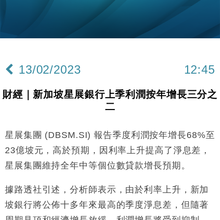
財經｜SA售股自救後再出手 斥4億美元押注未上市公
15:59
司
財經｜精星香港夥菜鳥拓全球智慧倉儲市場 加快海外
11:30
市場落地
地產｜大酒店中期轉賺2300萬元 斥21億翻新香港及
14:50
東京半島
13/02/2023
12:45
國際｜特朗普赴洛杉磯高球場活動前 男子攜槍彈被捕
13:12
財經｜新加坡星展銀行上季利潤按年增長三分之
財經｜香港7月PMI回落至51 企業擴張放慢兼縮減人
12:30
二
手
財經｜恒隆10月換帥 玩具「反」斗城亞洲CEO蔡德
15:47
粦接任
星展集團 (DBSM.SI) 報告季度利潤按年增長68%至
財經｜韓股反覆波動收跌 連挫7周創逾3年最長跌勢
15:11
23億坡元，高於預期，因利率上升提高了淨息差，
星展集團維持全年中等個位數貸款增長預期。
財經｜內地7月美元計價出口增近24%勝預期 貿易順
13:44
差達1125億美元
據路透社引述，分析師表示，由於利率上升，新加
財經｜日本春季三度入市撐日圓 4月單日斥6.28萬億
12:44
坡銀行將公佈十多年來最高的季度淨息差，但隨著
日圓干預創新高