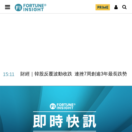
財經｜恒隆10月換帥 玩具「反」斗城亞洲CEO蔡德
15:47
粦接任
財經｜韓股反覆波動收跌 連挫7周創逾3年最長跌勢
15:11
財經｜內地7月美元計價出口增近24%勝預期 貿易順
13:44
差達1125億美元
財經｜日本春季三度入市撐日圓 4月單日斥6.28萬億
12:44
日圓干預創新高
國際｜特朗普料美伊戰事快結束 承認部分彈藥庫存緊
11:12
張