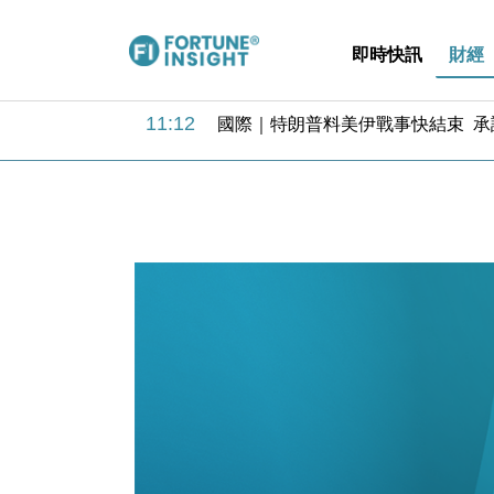
即時快訊
財經
11:12
國際｜特朗普料美伊戰事快結束 承
15:59
財經｜SA售股自救後再出手 斥4
11:30
財經｜精星香港夥菜鳥拓全球智慧倉
14:50
地產｜大酒店中期轉賺2300萬元 
13:12
國際｜特朗普赴洛杉磯高球場活動前
12:30
財經｜香港7月PMI回落至51 企
11:40
財經｜黑石傳再籌逾360億美元 支援Ant
10:57
財經｜美商務部擬擴大金屬關稅範圍 
18:15
本地｜新世界K11 9月升級會員制
17:40
財經｜本港6月零售額連升14個月
11:12
國際｜特朗普料美伊戰事快結束 承
15:59
財經｜SA售股自救後再出手 斥4
11:30
財經｜精星香港夥菜鳥拓全球智慧倉
14:50
地產｜大酒店中期轉賺2300萬元 