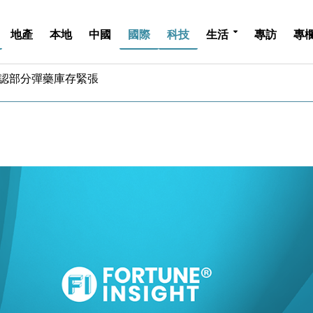
地產
本地
中國
國際
科技
生活
專訪
專
認部分彈藥庫存緊張
億美元押注未上市公司
儲市場 加快海外市場落地
斥21億翻新香港及東京半島
 男子攜槍彈被捕
業擴張放慢兼縮減人手
hropic租用Google晶片
14類產品或加徵25%
度 增鉑金卡級別鎖定高消費客群
 珠寶鐘錶銷售升勢最強
認部分彈藥庫存緊張
億美元押注未上市公司
儲市場 加快海外市場落地
斥21億翻新香港及東京半島