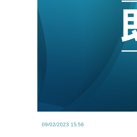
13:12
國際｜特朗普赴洛杉磯高球場活動前
12:30
財經｜香港7月PMI回落至51 企
11:40
財經｜黑石傳再籌逾360億美元 支援Ant
10:57
財經｜美商務部擬擴大金屬關稅範圍 
18:15
本地｜新世界K11 9月升級會員制
17:40
財經｜本港6月零售額連升14個月
09/02/2023 15:56