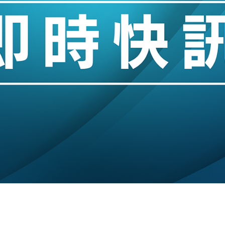
 男子攜槍彈被捕
業擴張放慢兼縮減人手
hropic租用Google晶片
14類產品或加徵25%
度 增鉑金卡級別鎖定高消費客群
 珠寶鐘錶銷售升勢最強