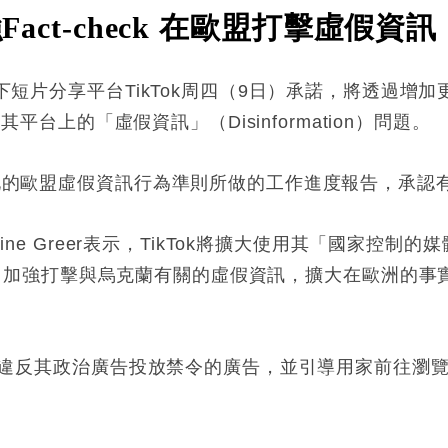
Fact-check 在歐盟打擊虛假資訊
）旗下短片分享平台TikTok周四（9日）承諾，將透過
決其平台上的「虛假資訊」（Disinformation）問題。
守強化的歐盟虛假資訊行為準則所做的工作進度報告，承認
oline Greer表示，TikTok將擴大使用其「國家控
dia labels），加強打擊與烏克蘭有關的虛假資訊，擴大在
191個違反其政治廣告投放禁令的廣告，並引導用家前往