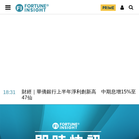
財經｜華僑銀行上半年淨利創新高 中期息增15%至
18:31
47仙
財經｜滙豐上調香港今年GDP預測至4.5% 看好貿易
17:33
及消費表現
本地｜假冒內地執法人員要求交「保證金」 43歲女子
16:47
損失近6900萬元
財經｜日經失守6.5萬點後回穩 全周仍升近2%
16:05