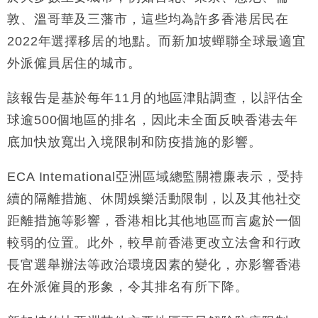
16:47
損失近6900萬元
敦、溫哥華及三藩市，這些均為許多香港居民在
財經｜日經失守6.5萬點後回穩 全周仍升近2%
16:05
2022年選擇移居的地點。而新加坡蟬聯全球最適宜
外派僱員居住的城市。
財經｜恒隆10月換帥 玩具「反」斗城亞洲CEO蔡德
15:47
粦接任
該報告是基於每年11月的地區津貼調查，以評估全
財經｜韓股反覆波動收跌 連挫7周創逾3年最長跌勢
15:11
球逾500個地區的排名，因此未全面反映香港去年
底加快放寬出入境限制和防疫措施的影響。
財經｜內地7月美元計價出口增近24%勝預期 貿易順
13:44
差達1125億美元
ECA Intemational亞洲區域總監關禮廉表示，受持
財經｜日本春季三度入市撐日圓 4月單日斥6.28萬億
12:44
日圓干預創新高
續的隔離措施、休閒娛樂活動限制，以及其他社交
國際｜特朗普料美伊戰事快結束 承認部分彈藥庫存緊
11:12
距離措施等影響，香港相比其他地區而言處於一個
張
較弱的位置。此外，較早前香港更改立法會和行政
財經｜SA售股自救後再出手 斥4億美元押注未上市公
15:59
司
長官選舉辦法等政治環境因素的變化，亦影響香港
在外派僱員的形象，令其排名有所下降。