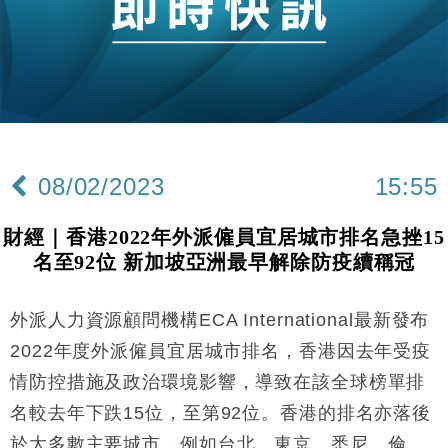
財經｜恒隆10月換帥 玩具「反」斗城亞洲CEO蔡德
15:47
粦接任
財經｜韓股反覆波動收跌 連挫7周創逾3年最長跌勢
15:11
財經｜內地7月美元計價出口增近24%勝預期 貿易順
13:44
差達1125億美元
08/02/2023
15:55
財經｜日本春季三度入市撐日圓 4月單日斥6.28萬億
12:44
日圓干預創新高
財經｜香港2022年外派僱員宜居城市排名急挫15
國際｜特朗普料美伊戰事快結束 承認部分彈藥庫存緊
11:12
名至92位 新加坡亞洲最早解除防疫續稱冠
張
財經｜SA售股自救後再出手 斥4億美元押注未上市公
15:59
司
外派人力資源顧問機構ECA International最新發布
財經｜華僑銀行上半年淨利創新高 中期息增15%至
18:31
2022年度外派僱員宜居城市排名，香港因去年受疫
47仙
情防控措施及政治環境影響，導致在該全球榜單排
財經｜滙豐上調香港今年GDP預測至4.5% 看好貿易
17:33
名較去年下跌15位，至第92位。香港的排名亦落後
及消費表現
於大多數主要城市，例如台北、東京、悉尼、倫
本地｜假冒內地執法人員要求交「保證金」 43歲女子