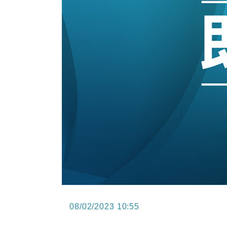
11:12
國際｜特朗普料美伊戰事快結束 承
15:59
財經｜SA售股自救後再出手 斥4
08/02/2023 10:55