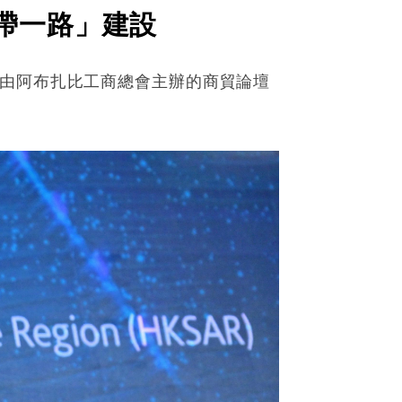
帶一路」建設
席由阿布扎比工商總會主辦的商貿論壇