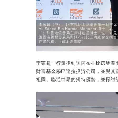
李家超（中）、阿布扎比工商總會第一副主席
Ali Saeed Bin Harmal Aldhaheri博士（右
二）和香港貿發局主席林建岳博士（左二）見
證香港貿易發展局與阿布扎比工商總會交換合
作備忘錄。（政府新聞處）
李家超一行隨後到訪阿布扎比房地產開發商
財富基金穆巴達拉投資公司，並與其董事總經
祖國、聯通世界的獨特優勢，並探討