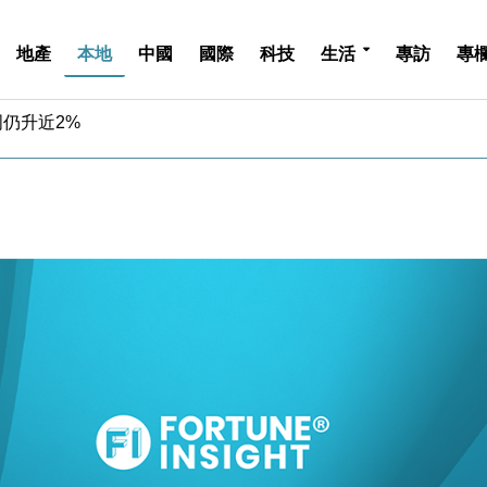
中期息增15%至47仙
4.5% 看好貿易及消費表現
地產
本地
中國
國際
科技
生活
專訪
專
金」 43歲女子損失近6900萬元
周仍升近2%
城亞洲CEO蔡德粦接任
創逾3年最長跌勢
%勝預期 貿易順差達1125億美元
單日斥6.28萬億日圓干預創新高
認部分彈藥庫存緊張
億美元押注未上市公司
中期息增15%至47仙
4.5% 看好貿易及消費表現
金」 43歲女子損失近6900萬元
周仍升近2%
城亞洲CEO蔡德粦接任
創逾3年最長跌勢
%勝預期 貿易順差達1125億美元
單日斥6.28萬億日圓干預創新高