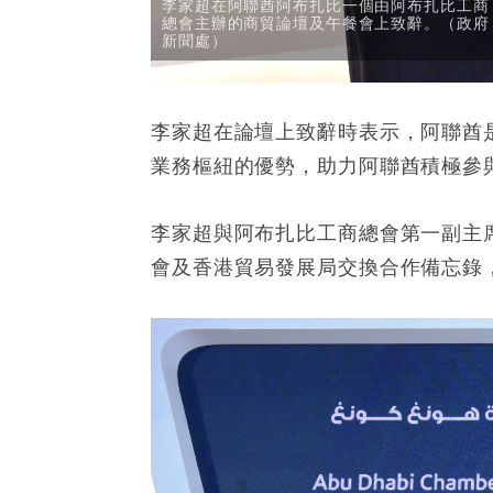
李家超在阿聯酋阿布扎比一個由阿布扎比工商
總會主辦的商貿論壇及午餐會上致辭。（政府
新聞處）
李家超在論壇上致辭時表示，阿聯酋
業務樞紐的優勢，助力阿聯酋積極參
李家超與阿布扎比工商總會第一副主席Ali
會及香港貿易發展局交換合作備忘錄