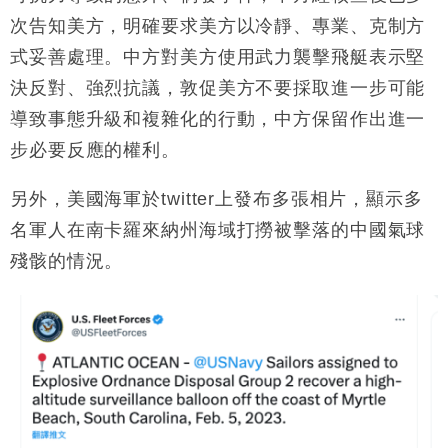
次告知美方，明確要求美方以冷靜、專業、克制方
財經｜恒隆10月換帥 玩具「反」斗城亞洲CEO蔡德
15:47
粦接任
式妥善處理。中方對美方使用武力襲擊飛艇表示堅
財經｜韓股反覆波動收跌 連挫7周創逾3年最長跌勢
15:11
決反對、強烈抗議，敦促美方不要採取進一步可能
導致事態升級和複雜化的行動，中方保留作出進一
財經｜內地7月美元計價出口增近24%勝預期 貿易順
13:44
步必要反應的權利。
差達1125億美元
財經｜日本春季三度入市撐日圓 4月單日斥6.28萬億
12:44
另外，美國海軍於twitter上發布多張相片，顯示多
日圓干預創新高
名軍人在南卡羅來納州海域打撈被擊落的中國氣球
國際｜特朗普料美伊戰事快結束 承認部分彈藥庫存緊
11:12
張
殘骸的情況。
財經｜SA售股自救後再出手 斥4億美元押注未上市公
15:59
司