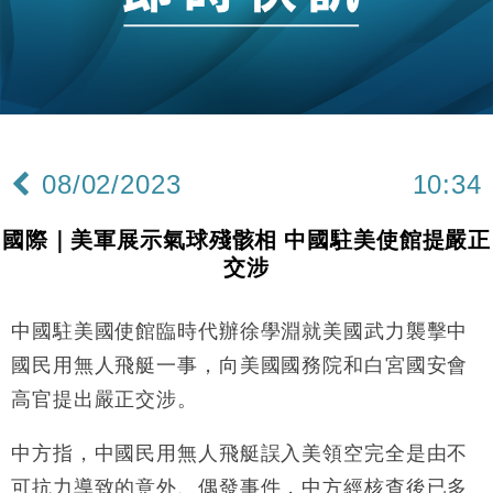
財經｜韓股反覆波動收跌 連挫7周創逾3年最長跌勢
15:11
財經｜內地7月美元計價出口增近24%勝預期 貿易順
13:44
差達1125億美元
財經｜日本春季三度入市撐日圓 4月單日斥6.28萬億
12:44
日圓干預創新高
08/02/2023
10:34
國際｜特朗普料美伊戰事快結束 承認部分彈藥庫存緊
11:12
張
國際｜美軍展示氣球殘骸相 中國駐美使館提嚴正
財經｜SA售股自救後再出手 斥4億美元押注未上市公
15:59
交涉
司
財經｜華僑銀行上半年淨利創新高 中期息增15%至
18:31
47仙
中國駐美國使館臨時代辦徐學淵就美國武力襲擊中
財經｜滙豐上調香港今年GDP預測至4.5% 看好貿易
17:33
國民用無人飛艇一事，向美國國務院和白宮國安會
及消費表現
高官提出嚴正交涉。
本地｜假冒內地執法人員要求交「保證金」 43歲女子
16:47
損失近6900萬元
中方指，中國民用無人飛艇誤入美領空完全是由不
財經｜日經失守6.5萬點後回穩 全周仍升近2%
16:05
可抗力導致的意外、偶發事件，中方經核查後已多