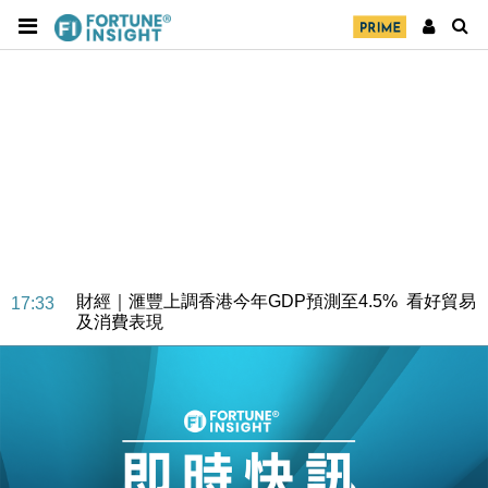
財經｜華僑銀行上半年淨利創新高 中期息增15%至
18:31
47仙
財經｜滙豐上調香港今年GDP預測至4.5% 看好貿易
17:33
及消費表現
本地｜假冒內地執法人員要求交「保證金」 43歲女子
16:47
損失近6900萬元
財經｜日經失守6.5萬點後回穩 全周仍升近2%
16:05
財經｜恒隆10月換帥 玩具「反」斗城亞洲CEO蔡德
15:47
粦接任