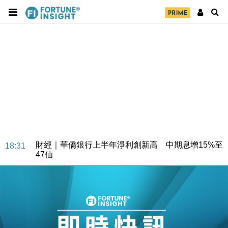
財經｜華僑銀行上半年淨利創新高 中期息增15%至
18:31
47仙
財經｜滙豐上調香港今年GDP預測至4.5% 看好貿易
17:33
及消費表現
本地｜假冒內地執法人員要求交「保證金」 43歲女子
16:47
損失近6900萬元
財經｜日經失守6.5萬點後回穩 全周仍升近2%
16:05