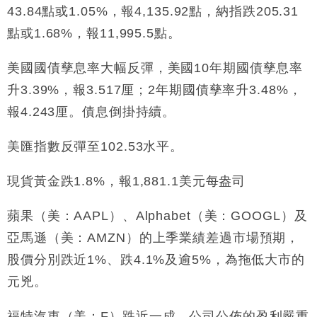
損失近6900萬元
43.84點或1.05%，報4,135.92點，納指跌205.31
財經｜日經失守6.5萬點後回穩 全周仍升近2%
16:05
點或1.68%，報11,995.5點。
財經｜恒隆10月換帥 玩具「反」斗城亞洲CEO蔡德
15:47
美國國債孳息率大幅反彈，美國10年期國債孳息率
粦接任
升3.39%，報3.517厘；2年期國債孳率升3.48%，
財經｜韓股反覆波動收跌 連挫7周創逾3年最長跌勢
15:11
報4.243厘。債息倒掛持續。
財經｜內地7月美元計價出口增近24%勝預期 貿易順
13:44
美匯指數反彈至102.53水平。
差達1125億美元
財經｜日本春季三度入市撐日圓 4月單日斥6.28萬億
12:44
現貨黃金跌1.8%，報1,881.1美元每盎司
日圓干預創新高
國際｜特朗普料美伊戰事快結束 承認部分彈藥庫存緊
11:12
蘋果（美：AAPL）、Alphabet（美：GOOGL）及
張
亞馬遜（美：AMZN）的上季業績差過市場預期，
財經｜SA售股自救後再出手 斥4億美元押注未上市公
15:59
司
股價分別跌近1%、跌4.1%及逾5%，為拖低大市的
元兇。
福特汽車（美：F）跌近一成，公司公佈的盈利嚴重