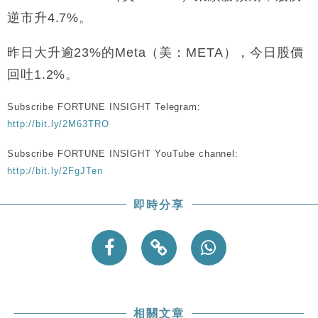
逆市升4.7%。
昨日大升逾23%的Meta（美：META），今日股價
回吐1.2%。
Subscribe FORTUNE INSIGHT Telegram:
http://bit.ly/2M63TRO
Subscribe FORTUNE INSIGHT YouTube channel:
http://bit.ly/2FgJTen
即時分享
相關文章