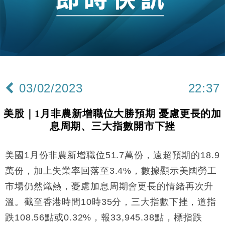
財經｜恒隆10月換帥 玩具「反」斗城亞洲CEO蔡德
15:47
粦接任
財經｜韓股反覆波動收跌 連挫7周創逾3年最長跌勢
15:11
財經｜內地7月美元計價出口增近24%勝預期 貿易順
13:44
差達1125億美元
03/02/2023
22:37
財經｜日本春季三度入市撐日圓 4月單日斥6.28萬億
12:44
日圓干預創新高
美股｜1月非農新增職位大勝預期 憂慮更長的加
國際｜特朗普料美伊戰事快結束 承認部分彈藥庫存緊
11:12
息周期、三大指數開市下挫
張
財經｜SA售股自救後再出手 斥4億美元押注未上市公
15:59
司
美國1月份非農新增職位51.7萬份，遠超預期的18.9
財經｜華僑銀行上半年淨利創新高 中期息增15%至
18:31
萬份，加上失業率回落至3.4%，數據顯示美國勞工
47仙
市場仍然熾熱，憂慮加息周期會更長的情緒再次升
財經｜滙豐上調香港今年GDP預測至4.5% 看好貿易
17:33
溫。截至香港時間10時35分，三大指數下挫，道指
及消費表現
跌108.56點或0.32%，報33,945.38點，標指跌
本地｜假冒內地執法人員要求交「保證金」 43歲女子
16:47