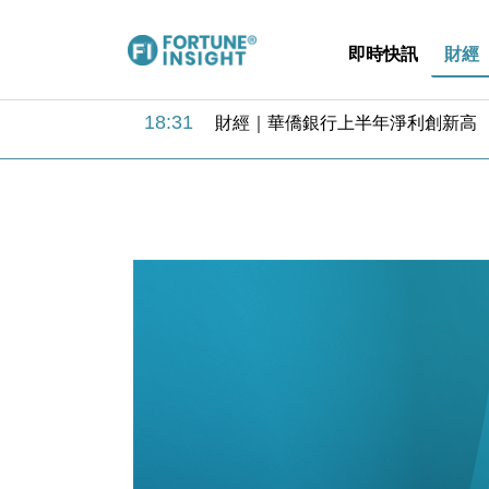
即時快訊
財經
18:31
財經｜華僑銀行上半年淨利創新高 
17:33
財經｜滙豐上調香港今年GDP預測至
16:47
本地｜假冒內地執法人員要求交「保證
16:05
財經｜日經失守6.5萬點後回穩 全
15:47
財經｜恒隆10月換帥 玩具「反」斗
15:11
財經｜韓股反覆波動收跌 連挫7周
13:44
財經｜內地7月美元計價出口增近24
12:44
財經｜日本春季三度入市撐日圓 4月
11:12
國際｜特朗普料美伊戰事快結束 承
15:59
財經｜SA售股自救後再出手 斥4
18:31
財經｜華僑銀行上半年淨利創新高 
17:33
財經｜滙豐上調香港今年GDP預測至
16:47
本地｜假冒內地執法人員要求交「保證
16:05
財經｜日經失守6.5萬點後回穩 全