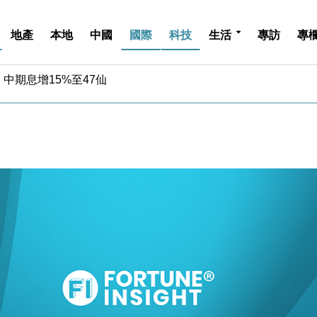
地產
本地
中國
國際
科技
生活
專訪
專
中期息增15%至47仙
4.5% 看好貿易及消費表現
金」 43歲女子損失近6900萬元
周仍升近2%
城亞洲CEO蔡德粦接任
創逾3年最長跌勢
%勝預期 貿易順差達1125億美元
單日斥6.28萬億日圓干預創新高
認部分彈藥庫存緊張
億美元押注未上市公司
中期息增15%至47仙
4.5% 看好貿易及消費表現
金」 43歲女子損失近6900萬元
周仍升近2%