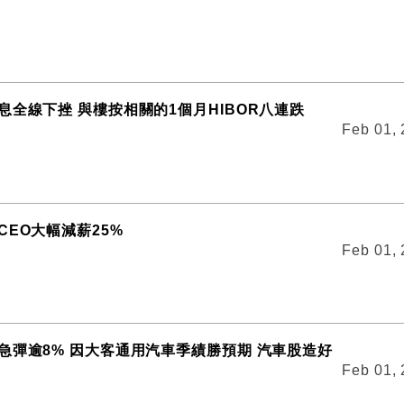
息全線下挫 與樓按相關的1個月HIBOR八連跌
Feb 01,
CEO大幅減薪25%
Feb 01,
急彈逾8% 因大客通用汽車季績勝預期 汽車股造好
Feb 01,