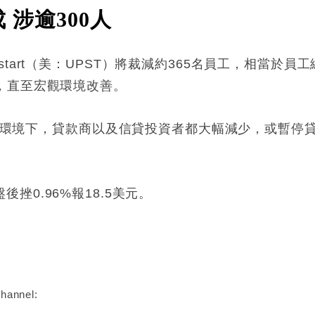
成 涉逾300人
tart（美：UPST）將裁減約365名員工，相當於員
，直至宏觀環境改善。
經濟環境下，貸款商以及信貸投資者都大幅減少，或暫停貸
；盤後挫0.96%報18.5美元。
:
hannel: