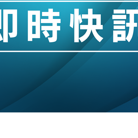
城亞洲CEO蔡德粦接任
創逾3年最長跌勢
%勝預期 貿易順差達1125億美元
單日斥6.28萬億日圓干預創新高
認部分彈藥庫存緊張
億美元押注未上市公司