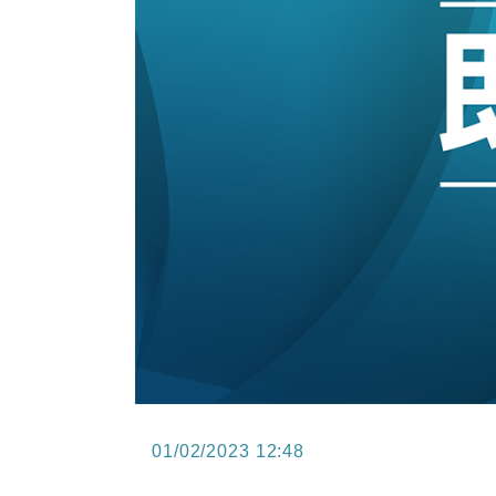
15:47
財經｜恒隆10月換帥 玩具「反」斗
15:11
財經｜韓股反覆波動收跌 連挫7周
13:44
財經｜內地7月美元計價出口增近24
12:44
財經｜日本春季三度入市撐日圓 4月
11:12
國際｜特朗普料美伊戰事快結束 承
15:59
財經｜SA售股自救後再出手 斥4
01/02/2023 12:48