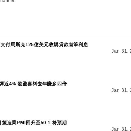
hannel:
ter支付馬斯克125億美元收購貸款首筆利息
Jan 31,
彈近4% 發盈喜料去年賺多四倍
Jan 31,
製造業PMI回升至50.1 符預期
Jan 31,