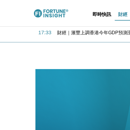
即時快訊
財經
18:31
財經｜華僑銀行上半年淨利創新高 
17:33
財經｜滙豐上調香港今年GDP預測至
16:47
本地｜假冒內地執法人員要求交「保證
16:05
財經｜日經失守6.5萬點後回穩 全
15:47
財經｜恒隆10月換帥 玩具「反」斗
15:11
財經｜韓股反覆波動收跌 連挫7周
13:44
財經｜內地7月美元計價出口增近24
12:44
財經｜日本春季三度入市撐日圓 4月
11:12
國際｜特朗普料美伊戰事快結束 承
15:59
財經｜SA售股自救後再出手 斥4
18:31
財經｜華僑銀行上半年淨利創新高 
17:33
財經｜滙豐上調香港今年GDP預測至
16:47
本地｜假冒內地執法人員要求交「保證
16:05
財經｜日經失守6.5萬點後回穩 全
15:47
財經｜恒隆10月換帥 玩具「反」斗