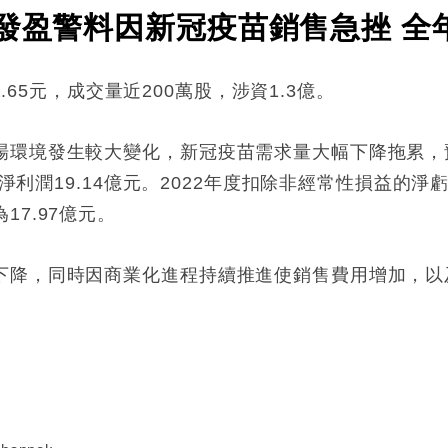
 發盈警料因新冠疫苗銷售急挫 全
3.65元，成交量近200萬股，涉資1.3億。
環境發生較大變化，新冠疫苗需求量大幅下降拖累，預
淨利潤19.14億元。2022年度扣除非經常性損益的淨虧
7.97億元。
下降，同時因商業化進程持續推進使銷售費用增加，以
。
: