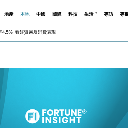
地產
本地
中國
國際
科技
生活
專訪
專
中期息增15%至47仙
4.5% 看好貿易及消費表現
金」 43歲女子損失近6900萬元
周仍升近2%
城亞洲CEO蔡德粦接任
創逾3年最長跌勢
%勝預期 貿易順差達1125億美元
單日斥6.28萬億日圓干預創新高
認部分彈藥庫存緊張
億美元押注未上市公司
中期息增15%至47仙
4.5% 看好貿易及消費表現
金」 43歲女子損失近6900萬元
周仍升近2%
城亞洲CEO蔡德粦接任