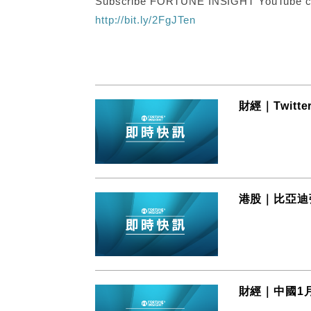
Subscribe FORTUNE INSIGHT YouTube c
http://bit.ly/2FgJTen
財經｜Twit
港股｜比亞迪
財經｜中國1月