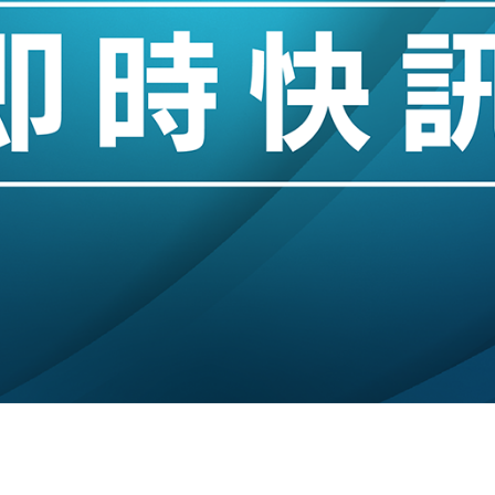
創逾3年最長跌勢
%勝預期 貿易順差達1125億美元
單日斥6.28萬億日圓干預創新高
認部分彈藥庫存緊張
億美元押注未上市公司