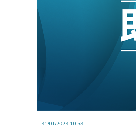
15:11
財經｜韓股反覆波動收跌 連挫7周
13:44
財經｜內地7月美元計價出口增近24
12:44
財經｜日本春季三度入市撐日圓 4月
11:12
國際｜特朗普料美伊戰事快結束 承
15:59
財經｜SA售股自救後再出手 斥4
31/01/2023 10:53