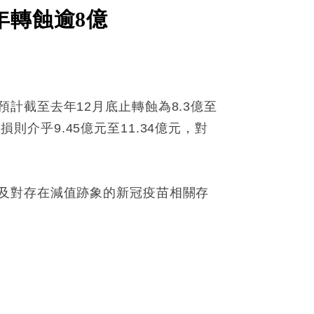
年轉蝕逾8億
計截至去年12月底止轉蝕為8.3億至
損則介乎9.45億元至11.34億元，對
及對存在減值跡象的新冠疫苗相關存