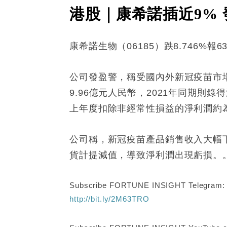
港股｜康希諾插近9%
康希諾生物（06185）跌8.746%報6
公司發盈警，稱受國內外新冠疫苗市場
9.96億元人民幣，2021年同期則錄得
上年度扣除非經常性損益的淨利潤約為1
公司稱，新冠疫苗產品銷售收入大幅
貨計提減值，導致淨利潤出現虧損。
Subscribe FORTUNE INSIGHT Telegram
http://bit.ly/2M63TRO