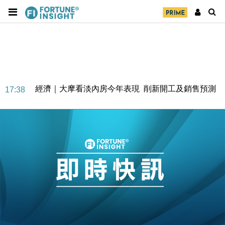
經濟｜大摩看淡內房今年表現 削新開工及銷售預測
17:38
科技｜iPhone 18 Pro成本或升4成 蘋果或犧牲毛利穩
16:55
定新機售價
本地｜香港迪拜下月10日合辦氣候金融會議
15:38
財經｜大摩削老鋪黃金目標價至505元 惟維持「增
14:49
持」評級
本地｜華嫂冰室太子店涉提供失實資料 遭禁申請輸入
13:49
勞工一年
中國｜強颱風「白海豚」殘渦北上 上海取消逾900班
12:11
機