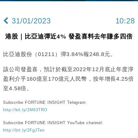
財經｜華僑銀行上半年淨利創新高 中期息增15%至
18:31
47仙
31/01/2023
10:28
財經｜滙豐上調香港今年GDP預測至4.5% 看好貿易
17:33
及消費表現
港股｜比亞迪彈近4% 發盈喜料去年賺多四倍
本地｜假冒內地執法人員要求交「保證金」 43歲女子
16:47
損失近6900萬元
比亞迪股份（01211）彈3.84%報248.8元。
財經｜日經失守6.5萬點後回穩 全周仍升近2%
16:05
該公司發盈喜，預計於截至2022年12月底止年度淨
經濟｜大摩看淡內房今年表現 削新開工及銷售預測
17:38
盈利介乎160億至170億元人民幣，按年增長4.25倍
科技｜iPhone 18 Pro成本或升4成 蘋果或犧牲毛利穩
16:55
至4.58倍。
定新機售價
本地｜香港迪拜下月10日合辦氣候金融會議
15:38
Subscribe FORTUNE INSIGHT Telegram:
http://bit.ly/2M63TRO
財經｜大摩削老鋪黃金目標價至505元 惟維持「增
14:49
持」評級
Subscribe FORTUNE INSIGHT YouTube channel:
http://bit.ly/2FgJTen
本地｜華嫂冰室太子店涉提供失實資料 遭禁申請輸入
13:49
勞工一年