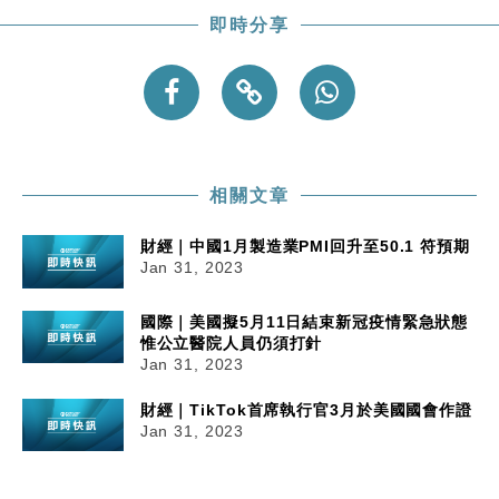
即時分享
中國｜強颱風「白海豚」殘渦北上 上海取消逾900班
12:11
機
財經｜華僑銀行上半年淨利創新高 中期息增15%至
18:31
47仙
財經｜滙豐上調香港今年GDP預測至4.5% 看好貿易
17:33
及消費表現
相關文章
本地｜假冒內地執法人員要求交「保證金」 43歲女子
16:47
損失近6900萬元
財經｜中國1月製造業PMI回升至50.1 符預期
財經｜日經失守6.5萬點後回穩 全周仍升近2%
16:05
Jan 31, 2023
國際｜美國擬5月11日結束新冠疫情緊急狀態
惟公立醫院人員仍須打針
Jan 31, 2023
財經｜TikTok首席執行官3月於美國國會作證
Jan 31, 2023