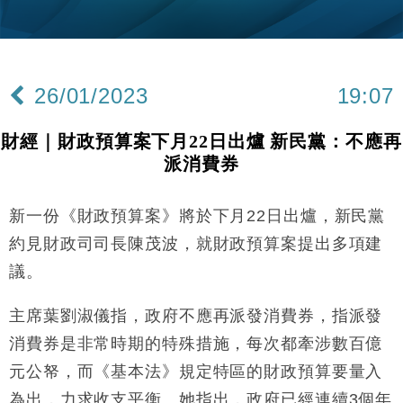
財經｜韓股反覆波動收跌 連挫7周創逾3年最長跌勢
15:11
財經｜內地7月美元計價出口增近24%勝預期 貿易順
13:44
差達1125億美元
26/01/2023
19:07
財經｜日本春季三度入市撐日圓 4月單日斥6.28萬億
12:44
日圓干預創新高
財經｜財政預算案下月22日出爐 新民黨：不應再
國際｜特朗普料美伊戰事快結束 承認部分彈藥庫存緊
11:12
派消費券
張
財經｜SA售股自救後再出手 斥4億美元押注未上市公
15:59
司
新一份《財政預算案》將於下月22日出爐，新民黨
財經｜華僑銀行上半年淨利創新高 中期息增15%至
18:31
約見財政司司長陳茂波，就財政預算案提出多項建
47仙
議。
財經｜滙豐上調香港今年GDP預測至4.5% 看好貿易
17:33
及消費表現
主席葉劉淑儀指，政府不應再派發消費券，指派發
本地｜假冒內地執法人員要求交「保證金」 43歲女子
16:47
消費券是非常時期的特殊措施，每次都牽涉數百億
損失近6900萬元
元公帑，而《基本法》規定特區的財政預算要量入
財經｜日經失守6.5萬點後回穩 全周仍升近2%
16:05
為出，力求收支平衡。她指出，政府已經連續3個年