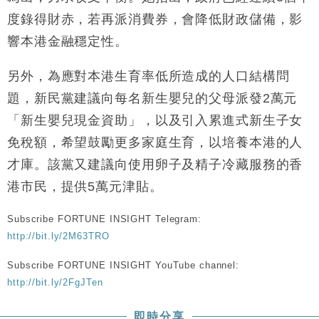
財經｜恒隆10月換帥 玩具「反」斗城亞洲CEO蔡德
15:47
度錄得財赤，若再派消費券，會降低財政儲備，影
粦接任
響本港金融穩定性。
財經｜韓股反覆波動收跌 連挫7周創逾3年最長跌勢
15:11
另外，為應對本港生育率低所造成的人口結構問
財經｜內地7月美元計價出口增近24%勝預期 貿易順
13:44
題，新民黨建議向每名新生嬰兒的父母派發2萬元
差達1125億美元
「新生嬰兒現金資助」，以及引入累進式新生子女
財經｜日本春季三度入市撐日圓 4月單日斥6.28萬億
12:44
日圓干預創新高
免稅額，希望鼓勵更多家庭生育，以培養本港的人
國際｜特朗普料美伊戰事快結束 承認部分彈藥庫存緊
11:12
才庫。該黨又建議向使用卵子及精子冷藏服務的香
張
港市民，提供5萬元津貼。
財經｜SA售股自救後再出手 斥4億美元押注未上市公
15:59
司
Subscribe FORTUNE INSIGHT Telegram:
http://bit.ly/2M63TRO
Subscribe FORTUNE INSIGHT YouTube channel:
http://bit.ly/2FgJTen
即時分享