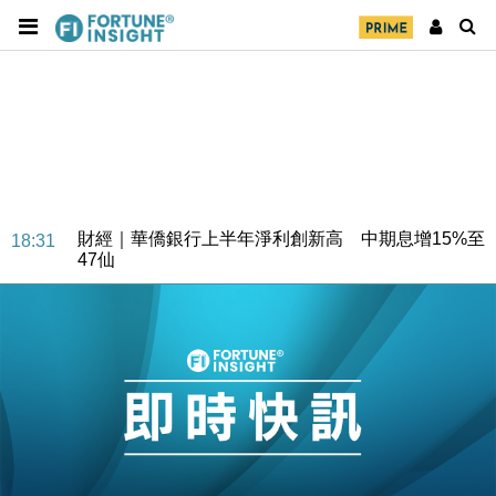
財經｜華僑銀行上半年淨利創新高 中期息增15%至
18:31
47仙
財經｜滙豐上調香港今年GDP預測至4.5% 看好貿易
17:33
及消費表現
本地｜假冒內地執法人員要求交「保證金」 43歲女子
16:47
損失近6900萬元
財經｜日經失守6.5萬點後回穩 全周仍升近2%
16:05
財經｜恒隆10月換帥 玩具「反」斗城亞洲CEO蔡德
15:47
粦接任