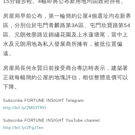
15分鐘步程。4幅即將公布新用地均由政府持有。
財經｜韓股反覆波動收跌 連挫7周創逾3年最長跌勢
15:11
房屋局早前公布，第一輪簡約公屋4個選址均在新界
財經｜內地7月美元計價出口增近24%勝預期 貿易順
13:44
區，分別位於屯門青麟路第3A區、屯門欣寶路第54
差達1125億美元
區、元朗攸壆路近錦繡花園及上水蓮塘尾，當中上
財經｜日本春季三度入市撐日圓 4月單日斥6.28萬億
12:44
日圓干預創新高
水及元朗用地為私人發展商所擁有，被批位置偏
國際｜特朗普料美伊戰事快結束 承認部分彈藥庫存緊
11:12
遠。
張
財經｜SA售股自救後再出手 斥4億美元押注未上市公
15:59
房屋局長何永賢日前接受商台專訪時表示，建築署
司
正就每幅簡約公屋的地塊評估，相信整體造價可以
下降。
Subscribe FORTUNE INSIGHT Telegram:
http://bit.ly/2M63TRO
Subscribe FORTUNE INSIGHT YouTube channel:
http://bit.ly/2FgJTen