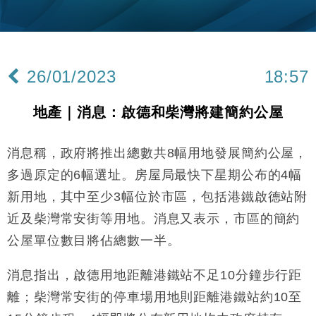
財經｜內地7月美元計價出口增近24%勝預期 貿易順
13:44
差達1125億美元
財經｜日本春季三度入市撐日圓 4月單日斥6.28萬億
12:44
日圓干預創新高
26/01/2023
18:57
國際｜特朗普料美伊戰事快結束 承認部分彈藥庫存緊
11:12
張
地產｜消息：啟德和柴灣將建簡約公屋
財經｜SA售股自救後再出手 斥4億美元押注未上市公
15:59
司
消息稱，政府將推出總數共8幅用地發展簡約公屋，
財經｜華僑銀行上半年淨利創新高 中期息增15%至
18:31
47仙
多過原定的6幅選址。房屋局最快下星期公布的4幅
財經｜滙豐上調香港今年GDP預測至4.5% 看好貿易
17:33
新用地，其中至少3幅位於市區，包括港鐵啟德站附
及消費表現
近及柴灣常安街等用地。消息又表示，市區的簡約
本地｜假冒內地執法人員要求交「保證金」 43歲女子
16:47
損失近6900萬元
公屋單位數目將佔總數一半。
財經｜日經失守6.5萬點後回穩 全周仍升近2%
16:05
消息指出，啟德用地距離港鐵站不足10分鐘步行距
財經｜恒隆10月換帥 玩具「反」斗城亞洲CEO蔡德
離；柴灣常安街的停車場用地則距離港鐵站約10至
15:47
粦接任