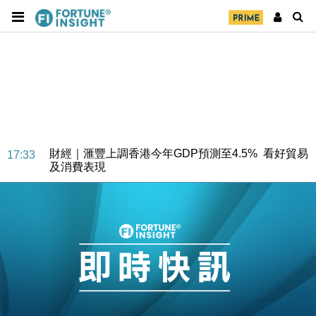
財經｜華僑銀行上半年淨利創新高 中期息增15%至
18:31
47仙
財經｜滙豐上調香港今年GDP預測至4.5% 看好貿易
17:33
及消費表現
本地｜假冒內地執法人員要求交「保證金」 43歲女子
16:47
損失近6900萬元
財經｜日經失守6.5萬點後回穩 全周仍升近2%
16:05
財經｜恒隆10月換帥 玩具「反」斗城亞洲CEO蔡德
15:47
粦接任
財經｜韓股反覆波動收跌 連挫7周創逾3年最長跌勢
15:11