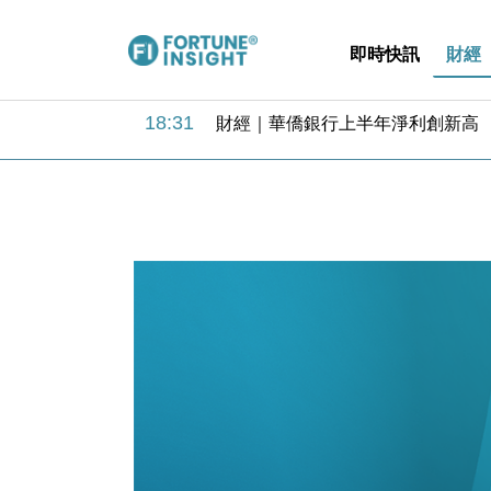
即時快訊
財經
18:31
財經｜華僑銀行上半年淨利創新高 
17:33
財經｜滙豐上調香港今年GDP預測至
16:47
本地｜假冒內地執法人員要求交「保證
16:05
財經｜日經失守6.5萬點後回穩 全
15:47
財經｜恒隆10月換帥 玩具「反」斗
15:11
財經｜韓股反覆波動收跌 連挫7周
13:44
財經｜內地7月美元計價出口增近24
12:44
財經｜日本春季三度入市撐日圓 4月
11:12
國際｜特朗普料美伊戰事快結束 承
15:59
財經｜SA售股自救後再出手 斥4
18:31
財經｜華僑銀行上半年淨利創新高 
17:33
財經｜滙豐上調香港今年GDP預測至
16:47
本地｜假冒內地執法人員要求交「保證
16:05
財經｜日經失守6.5萬點後回穩 全