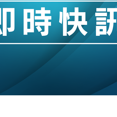
城亞洲CEO蔡德粦接任
創逾3年最長跌勢
%勝預期 貿易順差達1125億美元
單日斥6.28萬億日圓干預創新高
認部分彈藥庫存緊張
億美元押注未上市公司