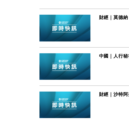
財經｜莫德納
中國｜人行秘
財經｜沙特阿