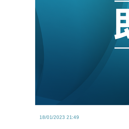
15:47
財經｜恒隆10月換帥 玩具「反」斗
15:11
財經｜韓股反覆波動收跌 連挫7周
13:44
財經｜內地7月美元計價出口增近24
12:44
財經｜日本春季三度入市撐日圓 4月
11:12
國際｜特朗普料美伊戰事快結束 承
15:59
財經｜SA售股自救後再出手 斥4
18/01/2023 21:49