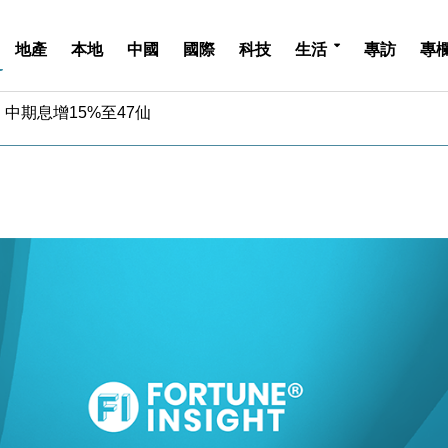
地產
本地
中國
國際
科技
生活
專訪
專
中期息增15%至47仙
4.5% 看好貿易及消費表現
金」 43歲女子損失近6900萬元
周仍升近2%
城亞洲CEO蔡德粦接任
創逾3年最長跌勢
%勝預期 貿易順差達1125億美元
單日斥6.28萬億日圓干預創新高
認部分彈藥庫存緊張
億美元押注未上市公司
中期息增15%至47仙
4.5% 看好貿易及消費表現
金」 43歲女子損失近6900萬元
周仍升近2%