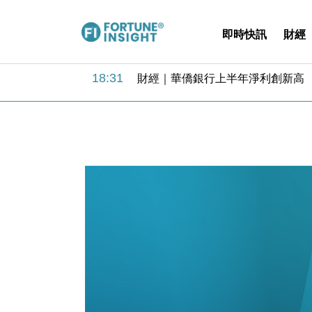
即時快訊
財經
18:31
財經｜華僑銀行上半年淨利創新高 
17:33
財經｜滙豐上調香港今年GDP預測至
16:47
本地｜假冒內地執法人員要求交「保證
16:05
財經｜日經失守6.5萬點後回穩 全
15:47
財經｜恒隆10月換帥 玩具「反」斗
15:11
財經｜韓股反覆波動收跌 連挫7周
13:44
財經｜內地7月美元計價出口增近24
12:44
財經｜日本春季三度入市撐日圓 4月
11:12
國際｜特朗普料美伊戰事快結束 承
15:59
財經｜SA售股自救後再出手 斥4
18:31
財經｜華僑銀行上半年淨利創新高 
17:33
財經｜滙豐上調香港今年GDP預測至
16:47
本地｜假冒內地執法人員要求交「保證
16:05
財經｜日經失守6.5萬點後回穩 全