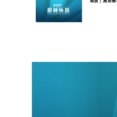
港股｜雅居樂再