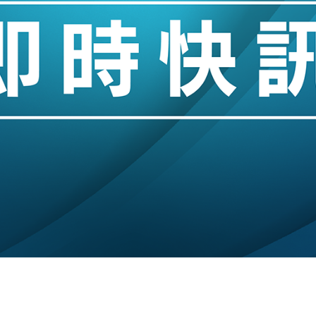
城亞洲CEO蔡德粦接任
創逾3年最長跌勢
%勝預期 貿易順差達1125億美元
單日斥6.28萬億日圓干預創新高
認部分彈藥庫存緊張
億美元押注未上市公司