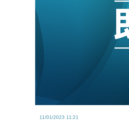
15:47
財經｜恒隆10月換帥 玩具「反」斗
15:11
財經｜韓股反覆波動收跌 連挫7周
13:44
財經｜內地7月美元計價出口增近24
12:44
財經｜日本春季三度入市撐日圓 4月
11:12
國際｜特朗普料美伊戰事快結束 承
15:59
財經｜SA售股自救後再出手 斥4
11/01/2023 11:21