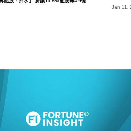
配股「抽水」 折讓13.5%配股籌4.9億
Jan 11,