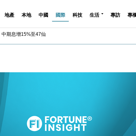
地產
本地
中國
國際
科技
生活
專訪
專
中期息增15%至47仙
4.5% 看好貿易及消費表現
金」 43歲女子損失近6900萬元
周仍升近2%
城亞洲CEO蔡德粦接任
創逾3年最長跌勢
%勝預期 貿易順差達1125億美元
單日斥6.28萬億日圓干預創新高
認部分彈藥庫存緊張
億美元押注未上市公司
中期息增15%至47仙
4.5% 看好貿易及消費表現
金」 43歲女子損失近6900萬元
周仍升近2%