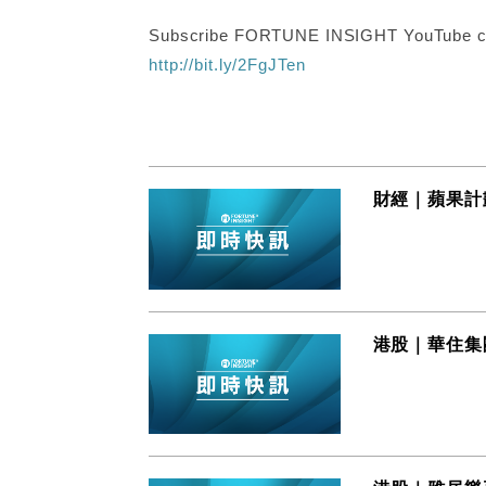
Subscribe FORTUNE INSIGHT YouTube c
http://bit.ly/2FgJTen
財經｜蘋果計
港股｜華住集