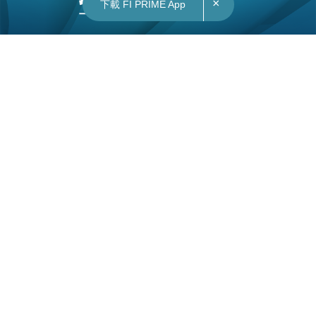
×
下載 FI PRIME App
10/01/2023
09:44
港股｜呷哺呷哺第二大股東擬悉售持股套現 股價
開市大跌近一成
有銷售文件顯示，呷哺呷哺（0520）第二大股東
General Atlantic Singapore Fund計劃以每股配售
價9.25至9.3元，較昨日（9日）收市價9.88元折讓
5.9%至6.4%，悉售1.47億股持股，佔呷哺呷哺發
行股數13.5%，套現最多13.67億元，中金公司為獨