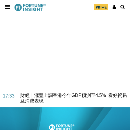
財經｜華僑銀行上半年淨利創新高 中期息增15%至
18:31
47仙
財經｜滙豐上調香港今年GDP預測至4.5% 看好貿易
17:33
及消費表現
本地｜假冒內地執法人員要求交「保證金」 43歲女子
16:47
損失近6900萬元
財經｜日經失守6.5萬點後回穩 全周仍升近2%
16:05