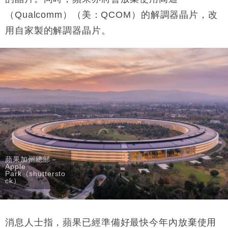
損失近6900萬元
（Qualcomm）（美：QCOM）的解調器晶片，改
財經｜日經失守6.5萬點後回穩 全周仍升近2%
16:05
用自家製的解調器晶片。
財經｜恒隆10月換帥 玩具「反」斗城亞洲CEO蔡德
15:47
粦接任
財經｜韓股反覆波動收跌 連挫7周創逾3年最長跌勢
15:11
財經｜內地7月美元計價出口增近24%勝預期 貿易順
13:44
差達1125億美元
財經｜日本春季三度入市撐日圓 4月單日斥6.28萬億
12:44
日圓干預創新高
國際｜特朗普料美伊戰事快結束 承認部分彈藥庫存緊
11:12
張
蘋果加州總部－
Apple
財經｜SA售股自救後再出手 斥4億美元押注未上市公
15:59
Park（shuttersto
司
ck）
消息人士指，蘋果已經準備好最快今年內放棄使用