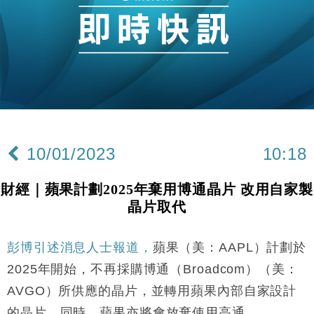
財經｜恒隆10月換帥 玩具「反」斗城亞洲CEO蔡德
15:47
粦接任
財經｜韓股反覆波動收跌 連挫7周創逾3年最長跌勢
15:11
財經｜內地7月美元計價出口增近24%勝預期 貿易順
13:44
差達1125億美元
財經｜日本春季三度入市撐日圓 4月單日斥6.28萬億
12:44
日圓干預創新高
10/01/2023
10:18
國際｜特朗普料美伊戰事快結束 承認部分彈藥庫存緊
11:12
張
財經｜蘋果計劃2025年棄用博通晶片 改用自家製
財經｜SA售股自救後再出手 斥4億美元押注未上市公
15:59
晶片取代
司
財經｜華僑銀行上半年淨利創新高 中期息增15%至
18:31
47仙
彭博引述消息人士報道，
蘋果（美：AAPL）計劃於
財經｜滙豐上調香港今年GDP預測至4.5% 看好貿易
17:33
2025年開始，不再採購博通（Broadcom）（美：
及消費表現
AVGO）所供應的晶片，並轉用蘋果內部自家設計
本地｜假冒內地執法人員要求交「保證金」 43歲女子
16:47
的晶片。同時，蘋果亦將會放棄使用高通