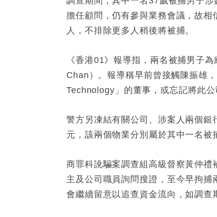
調查期間，其中一名37歲被捕男子涉
擔任顧問，仍有參與業務會議，故相
人，不排除更多人稍後將被捕。
《香港01》報導指，兩名被捕男子為
Chan）。報導稱早前曾接觸陳振雄
Technology」的董事，或忘記將
警方另凍結有關公司、涉案人兩個銀行
元，該兩個物業分別屬於其中一名被
商罪科訛騙案調查組高級督察黃仲禮
主及公司職員詢問搜證，至今早拘捕
會繼續留意以追查資金流向，如調查