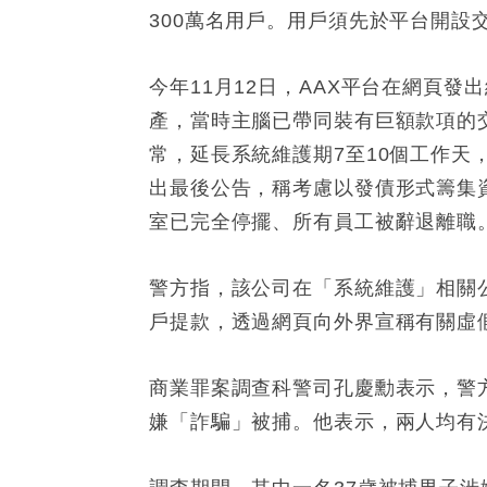
300萬名用戶。用戶須先於平台開設
今年11月12日，AAX平台在網頁
產，當時主腦已帶同裝有巨額款項的
常，延長系統維護期7至10個工作天
出最後公告，稱考慮以發債形式籌集
室已完全停擺、所有員工被辭退離職
警方指，該公司在「系統維護」相關
戶提款，透過網頁向外界宣稱有關虛
商業罪案調查科警司孔慶勳表示，警
嫌「詐騙」被捕。他表示，兩人均有