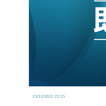
15:47
財經｜恒隆10月換帥 玩具「反」斗
15:11
財經｜韓股反覆波動收跌 連挫7周
13:44
財經｜內地7月美元計價出口增近24
12:44
財經｜日本春季三度入市撐日圓 4月
11:12
國際｜特朗普料美伊戰事快結束 承
15:59
財經｜SA售股自救後再出手 斥4
23/12/2022 22:15