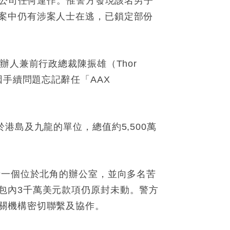
關公司任何運作。惟警方發現該名男子
案中仍有涉案人士在逃，已鎖定部份
辦人兼前行政總裁陳振雄（Thor
因手續問題忘記辭任「AAX
港島及九龍的單位，總值約5,500萬
括一個位於北角的辦公室，並向多名苦
包內3千萬美元款項仍原封未動。警方
關機構密切聯繫及協作。