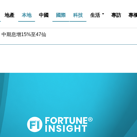
地產
本地
中國
國際
科技
生活
專訪
專
中期息增15%至47仙
4.5% 看好貿易及消費表現
金」 43歲女子損失近6900萬元
周仍升近2%
城亞洲CEO蔡德粦接任
創逾3年最長跌勢
%勝預期 貿易順差達1125億美元
單日斥6.28萬億日圓干預創新高
認部分彈藥庫存緊張
億美元押注未上市公司
中期息增15%至47仙
4.5% 看好貿易及消費表現
金」 43歲女子損失近6900萬元
周仍升近2%