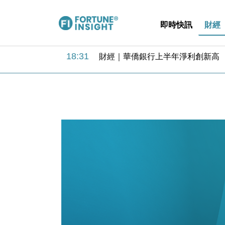
即時快訊
財經
18:31
財經｜華僑銀行上半年淨利創新高 
17:33
財經｜滙豐上調香港今年GDP預測至
16:47
本地｜假冒內地執法人員要求交「保證
16:05
財經｜日經失守6.5萬點後回穩 全
15:47
財經｜恒隆10月換帥 玩具「反」斗
15:11
財經｜韓股反覆波動收跌 連挫7周
13:44
財經｜內地7月美元計價出口增近24
12:44
財經｜日本春季三度入市撐日圓 4月
11:12
國際｜特朗普料美伊戰事快結束 承
15:59
財經｜SA售股自救後再出手 斥4
18:31
財經｜華僑銀行上半年淨利創新高 
17:33
財經｜滙豐上調香港今年GDP預測至
16:47
本地｜假冒內地執法人員要求交「保證
16:05
財經｜日經失守6.5萬點後回穩 全