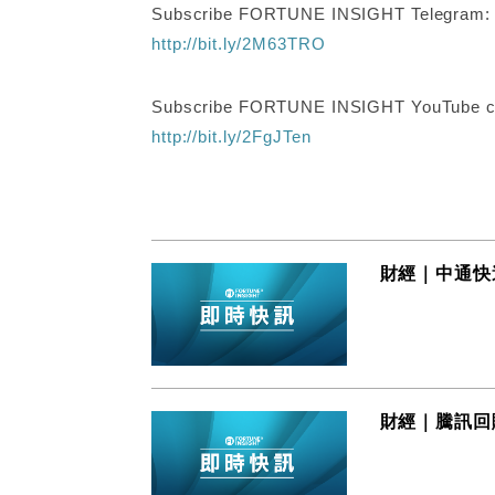
Subscribe FORTUNE INSIGHT Telegram
http://bit.ly/2M63TRO
Subscribe FORTUNE INSIGHT YouTube c
http://bit.ly/2FgJTen
財經｜中通快
財經｜騰訊回購