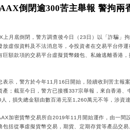
AX倒閉逾300苦主舉報 警拘兩
X上月底倒閉，警方調查後今日（23日）以「詐騙」拘
發放虛假資料及不法消息等，令投資者在交易平台停運
巨額款項的交易平台虛擬貨幣錢包、私鑰逃離香港，捲款涉
表示，警方於今年11月16日開始，陸續收到苦主報案
資產；截至今日，警方已接獲337宗舉報，來自香港、
人，損失總金額由數百港元至1,260萬元不等，涉資達9
AX加密貨幣交易所自2019年11月開始運作，由一
務包括從事虛擬貨幣交易，期貨、定期存貨等產品交易