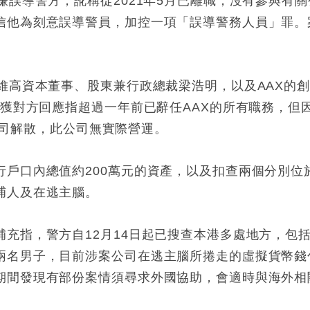
嫌誤導警方，訛稱從2021年5月已離職，沒有參與有
信他為刻意誤導警員，加控一項「誤導警務人員」罪。
維高資本董事、股東兼行政總裁梁浩明，以及AAX的創
，獲對方回應指超過一年前已辭任AAX的所有職務，但
此公司解散，此公司無實際營運。
戶口內總值約200萬元的資產，以及扣查兩個分別位於
捕人及在逃主腦。
補充指，警方自12月14日起已搜查本港多處地方，包
兩名男子，目前涉案公司在逃主腦所捲走的虛擬貨幣錢
期間發現有部份案情須尋求外國協助，會適時與海外相