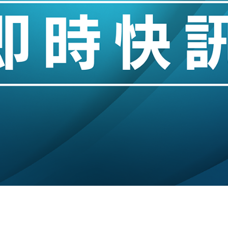
城亞洲CEO蔡德粦接任
創逾3年最長跌勢
%勝預期 貿易順差達1125億美元
單日斥6.28萬億日圓干預創新高
認部分彈藥庫存緊張
億美元押注未上市公司