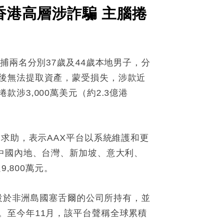
香港高層涉詐騙 主腦捲
捕兩名分別37歲及44歲本地男子，分
後無法提取資產，蒙受損失，涉款近
3,000萬美元（約2.3億港
求助，表示AAX平台以系統維護和更
中國內地、台灣、新加坡、意大利、
,800萬元。
間設於非洲島國塞舌爾的公司所持有，並
。至今年11月，該平台聲稱全球累積