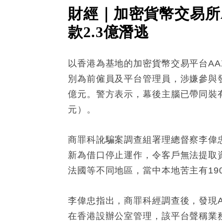
財經｜加密貨幣交易所A
款2.3億潛逃
以香港為基地的加密貨幣交易平台AA
別為前僱員及平台管理員，涉嫌參與
億元。警方表示，幕後主腦已帶同裝有
元）。
商罪科訛騙案調查組署理總督察李偉忠
新為借口停止運作，令客戶無法提取
法國等不同地區，當中本地苦主有190
李偉忠指出，商罪科經調查後，發現A
在香港設辦公室管理，該平台聲稱業