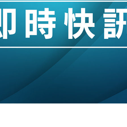
城亞洲CEO蔡德粦接任
創逾3年最長跌勢
%勝預期 貿易順差達1125億美元
單日斥6.28萬億日圓干預創新高
認部分彈藥庫存緊張
億美元押注未上市公司