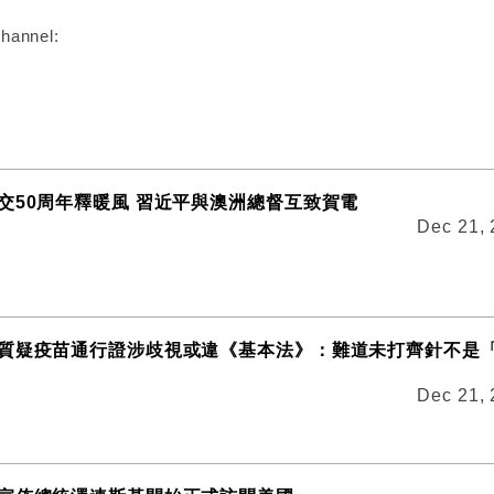
hannel:
交50周年釋暖風 習近平與澳洲總督互致賀電
Dec 21,
質疑疫苗通行證涉歧視或違《基本法》：難道未打齊針不是
Dec 21,