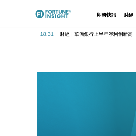
即時快訊
財經
18:31
財經｜華僑銀行上半年淨利創新高 
17:33
財經｜滙豐上調香港今年GDP預測至
16:47
本地｜假冒內地執法人員要求交「保證
16:05
財經｜日經失守6.5萬點後回穩 全
15:47
財經｜恒隆10月換帥 玩具「反」斗
15:11
財經｜韓股反覆波動收跌 連挫7周
13:44
財經｜內地7月美元計價出口增近24
12:44
財經｜日本春季三度入市撐日圓 4月
11:12
國際｜特朗普料美伊戰事快結束 承
15:59
財經｜SA售股自救後再出手 斥4
18:31
財經｜華僑銀行上半年淨利創新高 
17:33
財經｜滙豐上調香港今年GDP預測至
16:47
本地｜假冒內地執法人員要求交「保證
16:05
財經｜日經失守6.5萬點後回穩 全