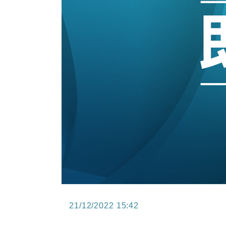
15:47
財經｜恒隆10月換帥 玩具「反」斗
15:11
財經｜韓股反覆波動收跌 連挫7周
13:44
財經｜內地7月美元計價出口增近24
12:44
財經｜日本春季三度入市撐日圓 4月
11:12
國際｜特朗普料美伊戰事快結束 承
15:59
財經｜SA售股自救後再出手 斥4
21/12/2022 15:42