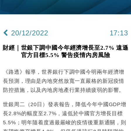
財經｜韓股反覆波動收跌 連挫7周創逾3年最長跌勢
15:11
財經｜內地7月美元計價出口增近24%勝預期 貿易順
13:44
差達1125億美元
20/12/2022
17:13
財經｜日本春季三度入市撐日圓 4月單日斥6.28萬億
12:44
日圓干預創新高
財經｜世銀下調中國今年經濟增長至2.7% 遠遜
國際｜特朗普料美伊戰事快結束 承認部分彈藥庫存緊
11:12
官方目標5.5% 警告疫情內房風險
張
財經｜SA售股自救後再出手 斥4億美元押注未上市公
15:59
司
《路透》報導，世界銀行下調中國今明兩年經濟增
財經｜華僑銀行上半年淨利創新高 中期息增15%至
18:31
長預測，理由是內地突然放寬一直嚴格的新冠疫情
47仙
防控措施，以及內地房地產行業持續疲弱的影響。
財經｜滙豐上調香港今年GDP預測至4.5% 看好貿易
17:33
及消費表現
世銀周二（20日）發表報告，降低今年中國GDP增
本地｜假冒內地執法人員要求交「保證金」 43歲女子
16:47
長2.8%的幅度至2.7%，遠低於中國官方增長目標
損失近6900萬元
5.5%；明年隨着度過最嚴峻的疫情後重新通關，則
財經｜日經失守6.5萬點後回穩 全周仍升近2%
16:05