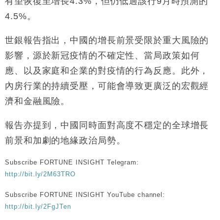
有望恢復至增長4.3%，但仍低過該行9月時預測的
財經｜恒隆10月換帥 玩具「反」斗城亞洲CEO蔡德
15:47
4.5%。
粦接任
財經｜韓股反覆波動收跌 連挫7周創逾3年最長跌勢
15:11
世銀報告指出，中國的增長前景受限於重大風險的
影響，源於新冠疫情的不確定性、當局政策如何
財經｜內地7月美元計價出口增近24%勝預期 貿易順
13:44
應、以及家庭和企業的對疫情的行為反應。此外，
差達1125億美元
內房行業的持續受壓，可能會導致更廣泛的宏觀經
財經｜日本春季三度入市撐日圓 4月單日斥6.28萬億
12:44
日圓干預創新高
濟和金融風險。
國際｜特朗普料美伊戰事快結束 承認部分彈藥庫存緊
11:12
張
報告亦提到，中國同時面對高度不穩定的全球增長
財經｜SA售股自救後再出手 斥4億美元押注未上市公
15:59
前景和加劇的地緣政治局勢。
司
Subscribe FORTUNE INSIGHT Telegram:
http://bit.ly/2M63TRO
Subscribe FORTUNE INSIGHT YouTube channel:
http://bit.ly/2FgJTen