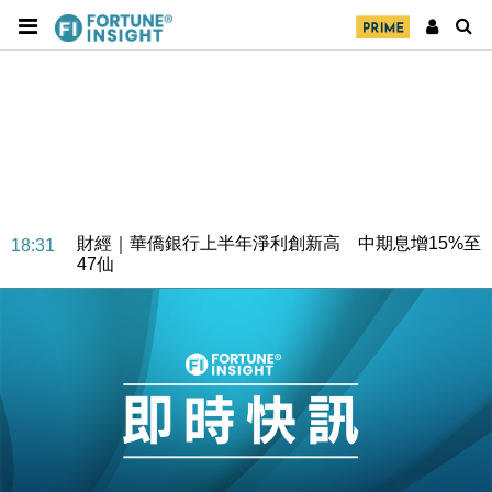
財經｜華僑銀行上半年淨利創新高 中期息增15%至
18:31
47仙
財經｜滙豐上調香港今年GDP預測至4.5% 看好貿易
17:33
及消費表現
本地｜假冒內地執法人員要求交「保證金」 43歲女子
16:47
損失近6900萬元
財經｜日經失守6.5萬點後回穩 全周仍升近2%
16:05
財經｜恒隆10月換帥 玩具「反」斗城亞洲CEO蔡德
15:47
粦接任