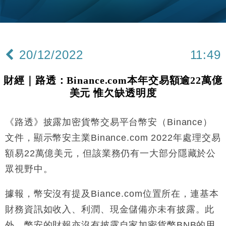
財經｜韓股反覆波動收跌 連挫7周創逾3年最長跌勢
15:11
財經｜內地7月美元計價出口增近24%勝預期 貿易順
13:44
差達1125億美元
20/12/2022
11:49
財經｜日本春季三度入市撐日圓 4月單日斥6.28萬億
12:44
日圓干預創新高
財經｜路透：Binance.com本年交易額逾22萬億
國際｜特朗普料美伊戰事快結束 承認部分彈藥庫存緊
11:12
美元 惟欠缺透明度
張
財經｜SA售股自救後再出手 斥4億美元押注未上市公
15:59
司
《路透》披露加密貨幣交易平台幣安（Binance）
財經｜華僑銀行上半年淨利創新高 中期息增15%至
18:31
文件，顯示幣安主業Binance.com 2022年處理交易
47仙
額易22萬億美元，但該業務仍有一大部分隱藏於公
財經｜滙豐上調香港今年GDP預測至4.5% 看好貿易
17:33
眾視野中。
及消費表現
本地｜假冒內地執法人員要求交「保證金」 43歲女子
16:47
據報，幣安沒有提及Biance.com位置所在，連基本
損失近6900萬元
財務資訊如收入、利潤、現金儲備亦未有披露。此
財經｜日經失守6.5萬點後回穩 全周仍升近2%
16:05
外，幣安的財報亦沒有披露自家加密貨幣BNB的用