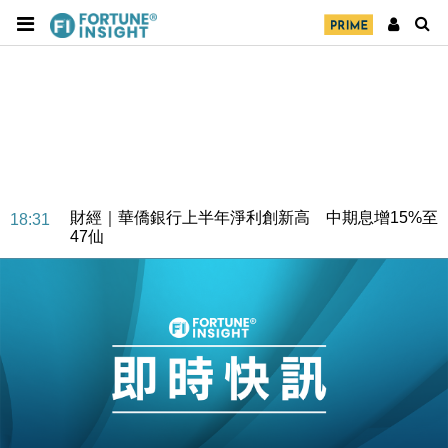
財經｜華僑銀行上半年淨利創新高 中期息增15%至
18:31
47仙
財經｜滙豐上調香港今年GDP預測至4.5% 看好貿易
17:33
及消費表現
本地｜假冒內地執法人員要求交「保證金」 43歲女子
16:47
損失近6900萬元
財經｜日經失守6.5萬點後回穩 全周仍升近2%
16:05
財經｜恒隆10月換帥 玩具「反」斗城亞洲CEO蔡德
15:47
粦接任