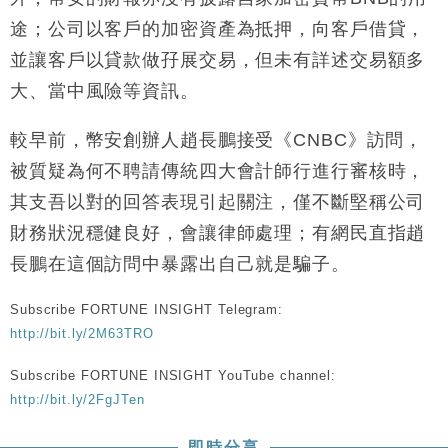
財經｜恒隆10月換帥 玩具「反」斗城亞洲CEO蔡德
15:47
途；公司以客戶的加密資產為抵押，向客戶借貸，
粦接任
並讓客戶以貸款做孖展交易，但未有詳述交易額多
財經｜韓股反覆波動收跌 連挫7周創逾3年最長跌勢
15:11
大、當中風險等資訊。
財經｜內地7月美元計價出口增近24%勝預期 貿易順
13:44
較早前，幣安創辦人趙長鵬接受《CNBC》訪問，
差達1125億美元
被質疑為何不聘請傳統四大會計師行進行審核時，
財經｜日本春季三度入市撐日圓 4月單日斥6.28萬億
12:44
日圓干預創新高
其支吾以對的回答表現引起關注，僅不斷堅稱公司
國際｜特朗普料美伊戰事快結束 承認部分彈藥庫存緊
11:12
財務狀況穩健良好，會讓律師處理；有網民直指趙
張
長鵬在這個訪問中暴露出自己就是騙子。
財經｜SA售股自救後再出手 斥4億美元押注未上市公
15:59
司
Subscribe FORTUNE INSIGHT Telegram:
http://bit.ly/2M63TRO
Subscribe FORTUNE INSIGHT YouTube channel:
http://bit.ly/2FgJTen
即時分享