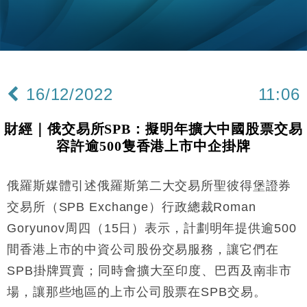
粦接任
財經｜韓股反覆波動收跌 連挫7周創逾3年最長跌勢
15:11
財經｜內地7月美元計價出口增近24%勝預期 貿易順
13:44
差達1125億美元
16/12/2022
11:06
財經｜日本春季三度入市撐日圓 4月單日斥6.28萬億
12:44
日圓干預創新高
財經｜俄交易所SPB：擬明年擴大中國股票交易
國際｜特朗普料美伊戰事快結束 承認部分彈藥庫存緊
11:12
容許逾500隻香港上市中企掛牌
張
財經｜SA售股自救後再出手 斥4億美元押注未上市公
15:59
司
俄羅斯媒體引述俄羅斯第二大交易所聖彼得堡證券
財經｜華僑銀行上半年淨利創新高 中期息增15%至
18:31
交易所（SPB Exchange）行政總裁Roman
47仙
Goryunov周四（15日）表示，計劃明年提供逾500
財經｜滙豐上調香港今年GDP預測至4.5% 看好貿易
17:33
間香港上市的中資公司股份交易服務，讓它們在
及消費表現
SPB掛牌買賣；同時會擴大至印度、巴西及南非市
本地｜假冒內地執法人員要求交「保證金」 43歲女子
16:47
損失近6900萬元
場，讓那些地區的上市公司股票在SPB交易。
財經｜日經失守6.5萬點後回穩 全周仍升近2%