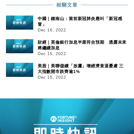
相關文章
中國｜鍾南山：當前新冠肺炎應叫「新冠感
冒」
Dec 16, 2022
財經｜英倫銀行加息半厘符合預期 透露未來
將繼續加息
Dec 15, 2022
美股｜美聯儲續「放鷹」增經濟衰退憂慮 三
大指數開市跌齊逾1%
Dec 15, 2022