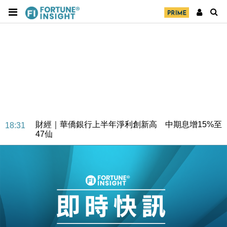
財經｜華僑銀行上半年淨利創新高 中期息增15%至
18:31
47仙
財經｜滙豐上調香港今年GDP預測至4.5% 看好貿易
17:33
及消費表現
本地｜假冒內地執法人員要求交「保證金」 43歲女子
16:47
損失近6900萬元
財經｜日經失守6.5萬點後回穩 全周仍升近2%
16:05
財經｜恒隆10月換帥 玩具「反」斗城亞洲CEO蔡德
15:47