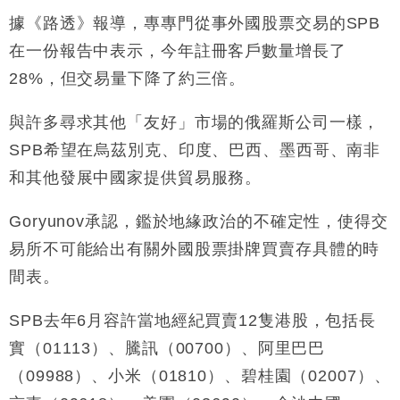
16:05
據《路透》報導，專專門從事外國股票交易的SPB
財經｜恒隆10月換帥 玩具「反」斗城亞洲CEO蔡德
15:47
在一份報告中表示，今年註冊客戶數量增長了
粦接任
28%，但交易量下降了約三倍。
財經｜韓股反覆波動收跌 連挫7周創逾3年最長跌勢
15:11
與許多尋求其他「友好」市場的俄羅斯公司一樣，
財經｜內地7月美元計價出口增近24%勝預期 貿易順
13:44
SPB希望在烏茲別克、印度、巴西、墨西哥、南非
差達1125億美元
和其他發展中國家提供貿易服務。
財經｜日本春季三度入市撐日圓 4月單日斥6.28萬億
12:44
日圓干預創新高
Goryunov承認，鑑於地緣政治的不確定性，使得交
國際｜特朗普料美伊戰事快結束 承認部分彈藥庫存緊
11:12
張
易所不可能給出有關外國股票掛牌買賣存具體的時
財經｜SA售股自救後再出手 斥4億美元押注未上市公
15:59
間表。
司
SPB去年6月容許當地經紀買賣12隻港股，包括長
實（01113）、騰訊（00700）、阿里巴巴
（09988）、小米（01810）、碧桂園（02007）、