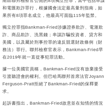
南區聯邦檢察官公開的8項獨立控罪，當中包括串謀
定新機售價
和電匯欺詐罪行，根據國會法定最高量刑指南，如
本地｜香港迪拜下月10日合辦氣候金融會議
15:38
果所有8項罪名成立，他最高可面臨115年監禁。
財經｜大摩削老鋪黃金目標價至505元 惟維持「增
14:49
持」評級
獨立控罪指Bankman-Fried涉嫌證券欺詐、電滙欺
本地｜華嫂冰室太子店涉提供失實資料 遭禁申請輸入
13:49
詐、商品欺詐、洗黑錢；串謀詐騙投資者、貸方和
勞工一年
美國，以及屬於刑事控罪的違反競選財政條例（財
中國｜強颱風「白海豚」殘渦北上 上海取消逾900班
12:11
務法）罪行。聯邦檢察官表示，Bankman-Fried早
機
在2019年就一直從事犯罪活動。
財經｜華僑銀行上半年淨利創新高 中期息增15%至
18:31
47仙
據一位美國官員稱，Bankman-Fried沒有放棄接受
財經｜滙豐上調香港今年GDP預測至4.5% 看好貿易
17:33
及消費表現
引渡聽證會的權利。但巴哈馬聯邦首席法官Joyann
本地｜假冒內地執法人員要求交「保證金」 43歲女子
16:47
Ferguson-Pratt拒絕了Bankman-Fried的保釋要
損失近6900萬元
求。
財經｜日經失守6.5萬點後回穩 全周仍升近2%
16:05
起訴書指出，Bankman-Fried故意並在知情的情況