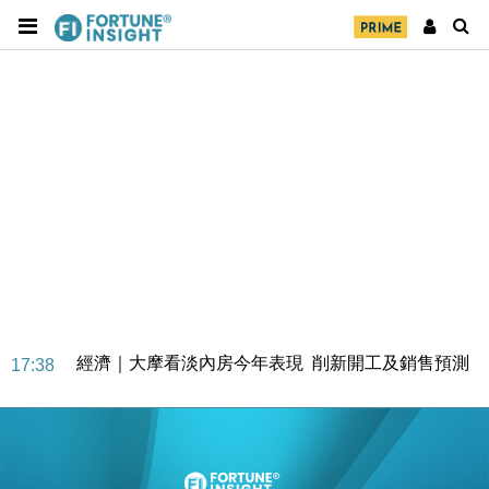
經濟｜大摩看淡內房今年表現 削新開工及銷售預測
17:38
科技｜iPhone 18 Pro成本或升4成 蘋果或犧牲毛利穩
16:55
定新機售價
本地｜香港迪拜下月10日合辦氣候金融會議
15:38