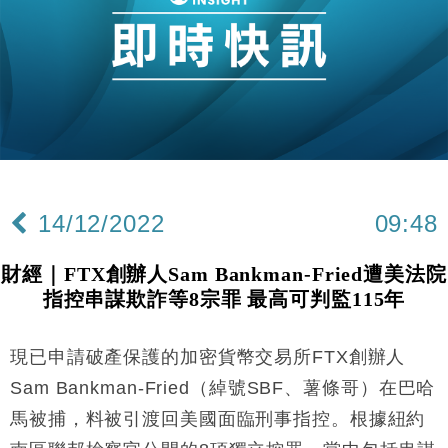
財經｜大摩削老鋪黃金目標價至505元 惟維持「增
14:49
持」評級
本地｜華嫂冰室太子店涉提供失實資料 遭禁申請輸入
13:49
勞工一年
中國｜強颱風「白海豚」殘渦北上 上海取消逾900班
12:11
機
財經｜華僑銀行上半年淨利創新高 中期息增15%至
18:31
47仙
14/12/2022
09:48
財經｜滙豐上調香港今年GDP預測至4.5% 看好貿易
17:33
及消費表現
財經｜FTX創辦人Sam Bankman-Fried遭美法院
本地｜假冒內地執法人員要求交「保證金」 43歲女子
16:47
指控串謀欺詐等8宗罪 最高可判監115年
損失近6900萬元
財經｜日經失守6.5萬點後回穩 全周仍升近2%
16:05
現已申請破產保護的加密貨幣交易所FTX創辦人
經濟｜大摩看淡內房今年表現 削新開工及銷售預測
17:38
Sam Bankman-Fried（綽號SBF、薯條哥）在巴哈
馬被捕，料被引渡回美國面臨刑事指控。根據紐約
科技｜iPhone 18 Pro成本或升4成 蘋果或犧牲毛利穩
16:55