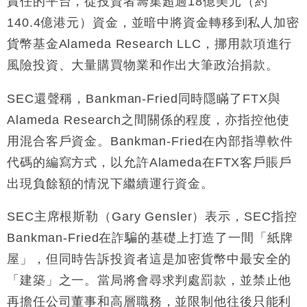
責任的平台，從投資者籌集超過18億美元（約
140.4億港元）資金，並暗中將資金轉移到私人加密
貨幣基金Alameda Research LLC，挪用款項進行
風險投資、大量購買物業和作出大筆政治捐款。
SEC還聲稱，Bankman-Fried同時隱瞞了FTX與
Alameda Research之間關係的程度，亦指控他使
用混合客戶資金。Bankman-Fried在內部指導軟件
代碼的編寫方式，以允許Alameda在FTX客戶賬戶
出現負餘額的情況下繼續運行資金。
SEC主席根斯勒（Gary Gensler）表示，SEC指控
Bankman-Fried在詐騙的基礎上打造了一間「紙牌
屋」，但同時告訴投資者這是加密貨幣中最安全的
「建築」之一。當局將會尋求判處罰款，並禁止他
再擔任公司董事和高層職務，並限制他往後只能利