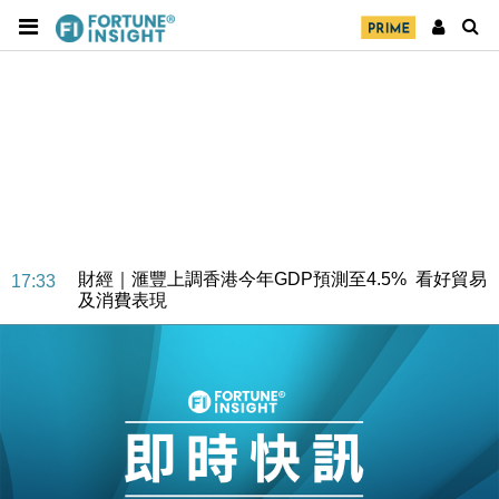
財經｜華僑銀行上半年淨利創新高 中期息增15%至
18:31
47仙
財經｜滙豐上調香港今年GDP預測至4.5% 看好貿易
17:33
及消費表現
本地｜假冒內地執法人員要求交「保證金」 43歲女子
16:47
損失近6900萬元
財經｜日經失守6.5萬點後回穩 全周仍升近2%
16:05
財經｜恒隆10月換帥 玩具「反」斗城亞洲CEO蔡德
15:47
粦接任