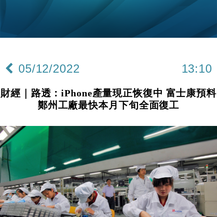
財經｜韓股反覆波動收跌 連挫7周創逾3年最長跌勢
15:11
財經｜內地7月美元計價出口增近24%勝預期 貿易順
13:44
差達1125億美元
財經｜日本春季三度入市撐日圓 4月單日斥6.28萬億
12:44
日圓干預創新高
05/12/2022
13:10
國際｜特朗普料美伊戰事快結束 承認部分彈藥庫存緊
11:12
張
財經｜路透：iPhone產量現正恢復中 富士康預料
財經｜SA售股自救後再出手 斥4億美元押注未上市公
15:59
鄭州工廠最快本月下旬全面復工
司
財經｜華僑銀行上半年淨利創新高 中期息增15%至
18:31
47仙
財經｜滙豐上調香港今年GDP預測至4.5% 看好貿易
17:33
及消費表現
本地｜假冒內地執法人員要求交「保證金」 43歲女子
16:47
損失近6900萬元
財經｜日經失守6.5萬點後回穩 全周仍升近2%
16:05