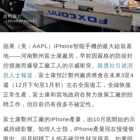
財經｜恒隆10月換帥 玩具「反」斗城亞洲CEO蔡德
15:47
粦接任
資料圖片
財經｜韓股反覆波動收跌 連挫7周創逾3年最長跌勢
15:11
（shutterstock）
財經｜內地7月美元計價出口增近24%勝預期 貿易順
13:44
差達1125億美元
蘋果（美：AAPL）iPhone智能手機的最大組裝基
財經｜日本春季三度入市撐日圓 4月單日斥6.28萬億
12:44
日圓干預創新高
地——河南鄭州富士康廠房，早前因嚴格的防疫封
國際｜特朗普料美伊戰事快結束 承認部分彈藥庫存緊
11:12
控措施而爆發工廠工人的示威衝突。
路透社引述消
張
息人士報道，
富士康預計鄭州廠房將會在未來3至4
財經｜SA售股自救後再出手 斥4億美元押注未上市公
15:59
週（12月下旬至1月初）左右全面復工，全線恢復
司
正常生產，富士康和當地政府在努力推展工廠的招
聘工作，但目前仍有很多不確定性。
富士康鄭州工廠的iPhone產量，由10月底開始的示
威持續影響。知情人士指，iPhone產量現在慢慢恢
復中，但是招聘工人的不確定性狀況很高。如果招