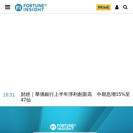
財經｜華僑銀行上半年淨利創新高 中期息增15%至
18:31
47仙
財經｜滙豐上調香港今年GDP預測至4.5% 看好貿易
17:33
及消費表現
本地｜假冒內地執法人員要求交「保證金」 43歲女子
16:47
損失近6900萬元