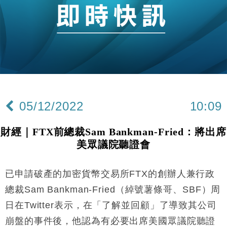
財經｜日經失守6.5萬點後回穩 全周仍升近2%
16:05
財經｜恒隆10月換帥 玩具「反」斗城亞洲CEO蔡德
15:47
粦接任
財經｜韓股反覆波動收跌 連挫7周創逾3年最長跌勢
15:11
財經｜內地7月美元計價出口增近24%勝預期 貿易順
13:44
差達1125億美元
05/12/2022
10:09
財經｜日本春季三度入市撐日圓 4月單日斥6.28萬億
12:44
日圓干預創新高
財經｜FTX前總裁Sam Bankman-Fried：將出席
國際｜特朗普料美伊戰事快結束 承認部分彈藥庫存緊
11:12
美眾議院聽證會
張
財經｜SA售股自救後再出手 斥4億美元押注未上市公
15:59
司
已申請破產的加密貨幣交易所FTX的創辦人兼行政
財經｜華僑銀行上半年淨利創新高 中期息增15%至
18:31
總裁Sam Bankman-Fried（綽號薯條哥、SBF）周
47仙
日在Twitter表示，在「了解並回顧」了導致其公司
財經｜滙豐上調香港今年GDP預測至4.5% 看好貿易
17:33
崩盤的事件後，他認為有必要出席美國眾議院聽證
及消費表現