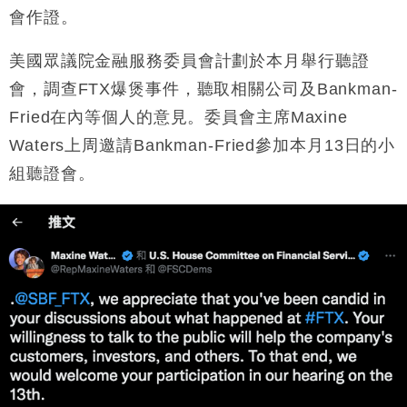
會作證。
本地｜假冒內地執法人員要求交「保證金」 43歲女子
16:47
損失近6900萬元
美國眾議院金融服務委員會計劃於本月舉行聽證
財經｜日經失守6.5萬點後回穩 全周仍升近2%
16:05
會，調查FTX爆煲事件，聽取相關公司及Bankman-
財經｜恒隆10月換帥 玩具「反」斗城亞洲CEO蔡德
15:47
Fried在內等個人的意見。委員會主席Maxine
粦接任
Waters上周邀請Bankman-Fried參加本月13日的小
財經｜韓股反覆波動收跌 連挫7周創逾3年最長跌勢
15:11
組聽證會。
財經｜內地7月美元計價出口增近24%勝預期 貿易順
13:44
差達1125億美元
財經｜日本春季三度入市撐日圓 4月單日斥6.28萬億
12:44
日圓干預創新高
國際｜特朗普料美伊戰事快結束 承認部分彈藥庫存緊
11:12
張
財經｜SA售股自救後再出手 斥4億美元押注未上市公
15:59
司