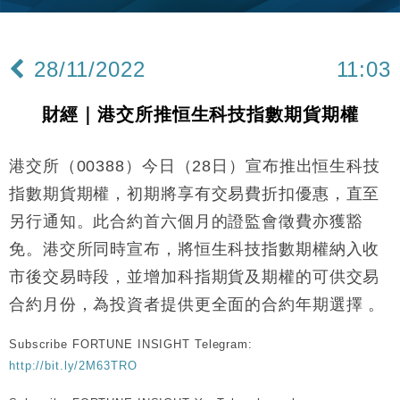
差達1125億美元
財經｜日本春季三度入市撐日圓 4月單日斥6.28萬億
12:44
日圓干預創新高
28/11/2022
11:03
國際｜特朗普料美伊戰事快結束 承認部分彈藥庫存緊
11:12
張
財經｜港交所推恒生科技指數期貨期權
財經｜SA售股自救後再出手 斥4億美元押注未上市公
15:59
司
港交所（00388）今日（28日）宣布推出恒生科技
財經｜華僑銀行上半年淨利創新高 中期息增15%至
18:31
47仙
指數期貨期權，初期將享有交易費折扣優惠，直至
財經｜滙豐上調香港今年GDP預測至4.5% 看好貿易
17:33
另行通知。此合約首六個月的證監會徵費亦獲豁
及消費表現
免。港交所同時宣布，將恒生科技指數期權納入收
本地｜假冒內地執法人員要求交「保證金」 43歲女子
16:47
損失近6900萬元
市後交易時段，並增加科指期貨及期權的可供交易
財經｜日經失守6.5萬點後回穩 全周仍升近2%
合約月份，為投資者提供更全面的合約年期選擇 。
16:05
Subscribe FORTUNE INSIGHT Telegram:
財經｜恒隆10月換帥 玩具「反」斗城亞洲CEO蔡德
15:47
粦接任
http://bit.ly/2M63TRO
財經｜韓股反覆波動收跌 連挫7周創逾3年最長跌勢
15:11