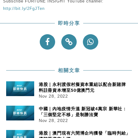
Subscribe FORTUNE INSIGHT YouTube channel:
http://bit.ly/2FgJTen
財經｜內地7月美元計價出口增近24%勝預期 貿易順
13:44
差達1125億美元
即時分享
財經｜日本春季三度入市撐日圓 4月單日斥6.28萬億
12:44
日圓干預創新高
國際｜特朗普料美伊戰事快結束 承認部分彈藥庫存緊
11:12
張
財經｜SA售股自救後再出手 斥4億美元押注未上市公
15:59
司
相關文章
港股｜永利渡假村擬資本重組以配合新賭牌
料註冊資本增至50億澳門元
Nov 28, 2022
中國｜內地疫情升溫 新冠破4萬宗 新華社：
「三個堅定不移」是制勝法寶
Nov 28, 2022
港股｜澳門現有六間博企均獲發「臨時判給」