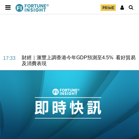
財經｜華僑銀行上半年淨利創新高 中期息增15%至
18:31
47仙
財經｜滙豐上調香港今年GDP預測至4.5% 看好貿易
17:33
及消費表現
本地｜假冒內地執法人員要求交「保證金」 43歲女子
16:47
損失近6900萬元
財經｜日經失守6.5萬點後回穩 全周仍升近2%
16:05
財經｜恒隆10月換帥 玩具「反」斗城亞洲CEO蔡德
15:47
粦接任
財經｜韓股反覆波動收跌 連挫7周創逾3年最長跌勢
15:11
財經｜內地7月美元計價出口增近24%勝預期 貿易順
13:44