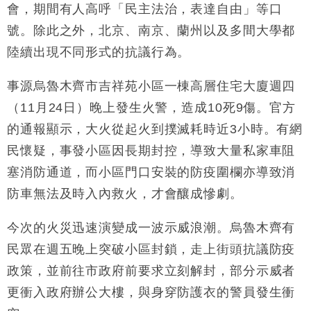
會，期間有人高呼「民主法治，表達自由」等口
財經｜日經失守6.5萬點後回穩 全周仍升近2%
16:05
號。除此之外，北京、南京、蘭州以及多間大學都
財經｜恒隆10月換帥 玩具「反」斗城亞洲CEO蔡德
15:47
陸續出現不同形式的抗議行為。
粦接任
財經｜韓股反覆波動收跌 連挫7周創逾3年最長跌勢
15:11
事源烏魯木齊市吉祥苑小區一棟高層住宅大廈週四
（11月24日）晚上發生火警，造成10死9傷。官方
財經｜內地7月美元計價出口增近24%勝預期 貿易順
13:44
的通報顯示，大火從起火到撲滅耗時近3小時。有網
差達1125億美元
民懷疑，事發小區因長期封控，導致大量私家車阻
財經｜日本春季三度入市撐日圓 4月單日斥6.28萬億
12:44
日圓干預創新高
塞消防通道，而小區門口安裝的防疫圍欄亦導致消
國際｜特朗普料美伊戰事快結束 承認部分彈藥庫存緊
11:12
防車無法及時入內救火，才會釀成慘劇。
張
財經｜SA售股自救後再出手 斥4億美元押注未上市公
15:59
今次的火災迅速演變成一波示威浪潮。烏魯木齊有
司
民眾在週五晚上突破小區封鎖，走上街頭抗議防疫
政策，並前往市政府前要求立刻解封，部分示威者
更衝入政府辦公大樓，與身穿防護衣的警員發生衝