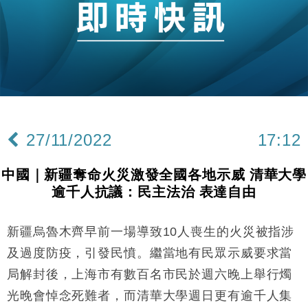
財經｜恒隆10月換帥 玩具「反」斗城亞洲CEO蔡德
15:47
粦接任
財經｜韓股反覆波動收跌 連挫7周創逾3年最長跌勢
15:11
財經｜內地7月美元計價出口增近24%勝預期 貿易順
13:44
差達1125億美元
財經｜日本春季三度入市撐日圓 4月單日斥6.28萬億
12:44
日圓干預創新高
27/11/2022
17:12
國際｜特朗普料美伊戰事快結束 承認部分彈藥庫存緊
11:12
張
中國｜新疆奪命火災激發全國各地示威 清華大學
財經｜SA售股自救後再出手 斥4億美元押注未上市公
15:59
逾千人抗議：民主法治 表達自由
司
財經｜華僑銀行上半年淨利創新高 中期息增15%至
18:31
47仙
新疆烏魯木齊早前一場導致10人喪生的火災被指涉
財經｜滙豐上調香港今年GDP預測至4.5% 看好貿易
17:33
及過度防疫，引發民憤。繼當地有民眾示威要求當
及消費表現
局解封後，上海市有數百名市民於週六晚上舉行燭
本地｜假冒內地執法人員要求交「保證金」 43歲女子
16:47
光晚會悼念死難者，而清華大學週日更有逾千人集
損失近6900萬元