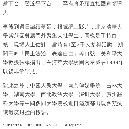
黨下台，習近平下台」，罕有將矛頭直指國家領導
人。
事態到週日繼續蔓延，根據網上影片，北京清華大
學紫荊園餐廳門外聚集大批學生，同樣是手持白
紙。現場人士估計，當時有1至2千人參與活動，期
間高叫「民主法治，表達自由」等口號。美利堅大
學教授張楊指出，在清華大學校園內示威在1989年
以後非常罕見。
除此之外，中國人民大學、南京傳媒學院、吉林大
學、湖南大學、西北政法大學、深圳大學、廣州醫
科大學等中國多間大學院校近日陸續都出現各類抗
議過度封控的標語。
Subscribe FORTUNE INSIGHT Telegram: