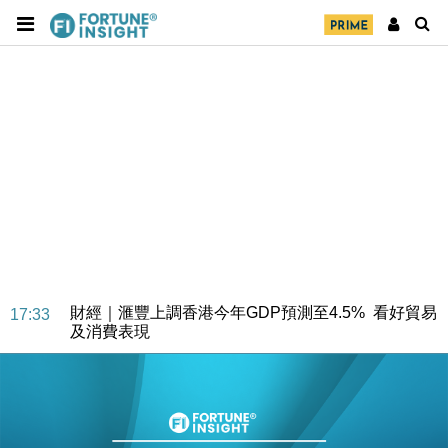
財經｜華僑銀行上半年淨利創新高 中期息增15%至
18:31
47仙
財經｜滙豐上調香港今年GDP預測至4.5% 看好貿易
17:33
及消費表現
本地｜假冒內地執法人員要求交「保證金」 43歲女子
16:47
損失近6900萬元
財經｜日經失守6.5萬點後回穩 全周仍升近2%
16:05