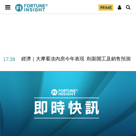
經濟｜大摩看淡內房今年表現 削新開工及銷售預測
17:38
科技｜iPhone 18 Pro成本或升4成 蘋果或犧牲毛利穩
16:55
定新機售價
本地｜香港迪拜下月10日合辦氣候金融會議
15:38
財經｜大摩削老鋪黃金目標價至505元 惟維持「增
14:49
持」評級
本地｜華嫂冰室太子店涉提供失實資料 遭禁申請輸入
13:49
勞工一年
中國｜強颱風「白海豚」殘渦北上 上海取消逾900班
12:11