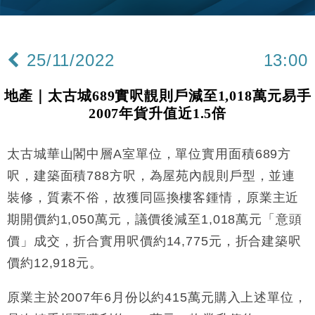
機
財經｜華僑銀行上半年淨利創新高 中期息增15%至
18:31
47仙
25/11/2022
13:00
財經｜滙豐上調香港今年GDP預測至4.5% 看好貿易
17:33
及消費表現
地產｜太古城689實呎靚則戶減至1,018萬元易手
本地｜假冒內地執法人員要求交「保證金」 43歲女子
16:47
2007年貨升值近1.5倍
損失近6900萬元
財經｜日經失守6.5萬點後回穩 全周仍升近2%
16:05
太古城華山閣中層A室單位，單位實用面積689方
經濟｜大摩看淡內房今年表現 削新開工及銷售預測
17:38
呎，建築面積788方呎，為屋苑內靚則戶型，並連
裝修，質素不俗，故獲同區換樓客鍾情，原業主近
科技｜iPhone 18 Pro成本或升4成 蘋果或犧牲毛利穩
16:55
期開價約1,050萬元，議價後減至1,018萬元「意頭
定新機售價
價」成交，折合實用呎價約14,775元，折合建築呎
本地｜香港迪拜下月10日合辦氣候金融會議
15:38
價約12,918元。
財經｜大摩削老鋪黃金目標價至505元 惟維持「增
14:49
持」評級
原業主於2007年6月份以約415萬元購入上述單位，
本地｜華嫂冰室太子店涉提供失實資料 遭禁申請輸入
13:49