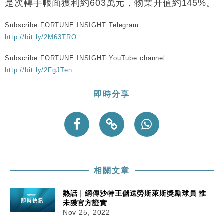
是次轉手帳面獲利約603萬元，物業升值約145%。
勞工一年
中國｜強颱風「白海豚」殘渦北上 上海取消逾900班
12:11
Subscribe FORTUNE INSIGHT Telegram:
機
http://bit.ly/2M63TRO
財經｜華僑銀行上半年淨利創新高 中期息增15%至
18:31
47仙
Subscribe FORTUNE INSIGHT YouTube channel:
http://bit.ly/2FgJTen
財經｜滙豐上調香港今年GDP預測至4.5% 看好貿易
17:33
及消費表現
即時分享
本地｜假冒內地執法人員要求交「保證金」 43歲女子
16:47
損失近6900萬元
財經｜日經失守6.5萬點後回穩 全周仍升近2%
16:05
相關文章
熱話｜網傳沙特王儲送勞斯萊斯獎勵球員 惟
未獲官方證實
Nov 25, 2022