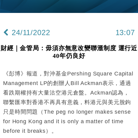
財經｜黑石傳再籌逾360億美元 支援Anthropic租用
11:40
Google晶片
財經｜美商務部擬擴大金屬關稅範圍 14類產品或加徵
10:57
25%
24/11/2022
13:07
本地｜新世界K11 9月升級會員制度 增鉑金卡級別鎖
18:15
定高消費客群
財經｜金管局：毋須亦無意改變聯滙制度 運行近
財經｜本港6月零售額連升14個月 珠寶鐘錶銷售升勢
17:40
40年仍良好
最強
財經｜滙控重啟最多10億美元回購 派息比率目標維持
16:33
50%
《彭博》報道，對沖基金Pershing Square Capital
財經｜SA售股自救後再出手 斥4億美元押注未上市公
15:59
Management LP的創辦人Bill Ackman表示，通過
司
看跌期權持有大量沽空港元倉盤。Ackman認為，
財經｜精星香港夥菜鳥拓全球智慧倉儲市場 加快海外
11:30
聯繫匯率對香港不再具有意義，料港元與美元脫鉤
市場落地
只是時間問題（The peg no longer makes sense
地產｜大酒店中期轉賺2300萬元 斥21億翻新香港及
14:50
東京半島
for Hong Kong and it is only a matter of time
國際｜特朗普赴洛杉磯高球場活動前 男子攜槍彈被捕
13:12
before it breaks）。