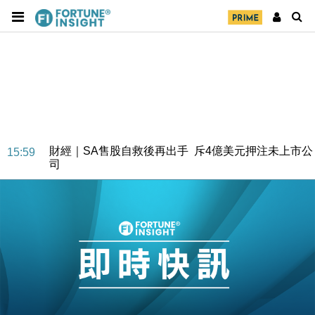
財經｜SA售股自救後再出手 斥4億美元押注未上市公
15:59
司
財經｜精星香港夥菜鳥拓全球智慧倉儲市場 加快海外
11:30
市場落地
地產｜大酒店中期轉賺2300萬元 斥21億翻新香港及
14:50
東京半島
國際｜特朗普赴洛杉磯高球場活動前 男子攜槍彈被捕
13:12
財經｜香港7月PMI回落至51 企業擴張放慢兼縮減人
12:30
手