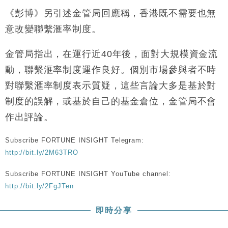
財經｜香港7月PMI回落至51 企業擴張放慢兼縮減人
12:30
《彭博》另引述金管局回應稱，香港既不需要也無
手
意改變聯繫滙率制度。
財經｜黑石傳再籌逾360億美元 支援Anthropic租用
11:40
Google晶片
金管局指出，在運行近40年後，面對大規模資金流
財經｜美商務部擬擴大金屬關稅範圍 14類產品或加徵
10:57
動，聯繫滙率制度運作良好。個別市場參與者不時
25%
對聯繫滙率制度表示質疑，這些言論大多是基於對
本地｜新世界K11 9月升級會員制度 增鉑金卡級別鎖
18:15
定高消費客群
制度的誤解，或基於自己的基金倉位，金管局不會
財經｜本港6月零售額連升14個月 珠寶鐘錶銷售升勢
17:40
作出評論。
最強
財經｜滙控重啟最多10億美元回購 派息比率目標維持
16:33
Subscribe FORTUNE INSIGHT Telegram:
50%
http://bit.ly/2M63TRO
Subscribe FORTUNE INSIGHT YouTube channel:
http://bit.ly/2FgJTen
即時分享