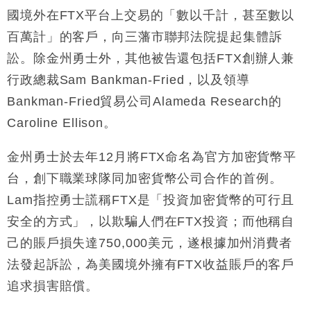
國境外在FTX平台上交易的「數以千計，甚至數以
財經｜日經失守6.5萬點後回穩 全周仍升近2%
16:05
百萬計」的客戶，向三藩市聯邦法院提起集體訴
財經｜恒隆10月換帥 玩具「反」斗城亞洲CEO蔡德
15:47
訟。除金州勇士外，其他被告還包括FTX創辦人兼
粦接任
行政總裁Sam Bankman-Fried，以及領導
財經｜韓股反覆波動收跌 連挫7周創逾3年最長跌勢
15:11
Bankman-Fried貿易公司Alameda Research的
Caroline Ellison。
財經｜內地7月美元計價出口增近24%勝預期 貿易順
13:44
差達1125億美元
金州勇士於去年12月將FTX命名為官方加密貨幣平
財經｜日本春季三度入市撐日圓 4月單日斥6.28萬億
12:44
日圓干預創新高
台，創下職業球隊同加密貨幣公司合作的首例。
國際｜特朗普料美伊戰事快結束 承認部分彈藥庫存緊
11:12
Lam指控勇士謊稱FTX是「投資加密貨幣的可行且
張
安全的方式」，以欺騙人們在FTX投資；而他稱自
財經｜SA售股自救後再出手 斥4億美元押注未上市公
15:59
司
己的賬戶損失達750,000美元，遂根據加州消費者
法發起訴訟，為美國境外擁有FTX收益賬戶的客戶
追求損害賠償。