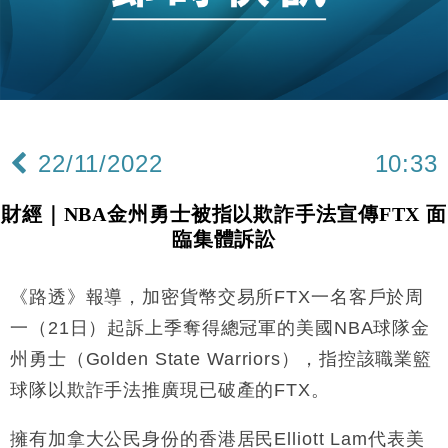
財經｜恒隆10月換帥 玩具「反」斗城亞洲CEO蔡德
15:47
粦接任
財經｜韓股反覆波動收跌 連挫7周創逾3年最長跌勢
15:11
財經｜內地7月美元計價出口增近24%勝預期 貿易順
13:44
差達1125億美元
22/11/2022
10:33
財經｜日本春季三度入市撐日圓 4月單日斥6.28萬億
12:44
日圓干預創新高
財經｜NBA金州勇士被指以欺詐手法宣傳FTX 面
國際｜特朗普料美伊戰事快結束 承認部分彈藥庫存緊
11:12
臨集體訴訟
張
財經｜SA售股自救後再出手 斥4億美元押注未上市公
15:59
司
《路透》報導，加密貨幣交易所FTX一名客戶於周
財經｜華僑銀行上半年淨利創新高 中期息增15%至
18:31
一（21日）起訴上季奪得總冠軍的美國NBA球隊金
47仙
州勇士（Golden State Warriors），指控該職業籃
財經｜滙豐上調香港今年GDP預測至4.5% 看好貿易
17:33
球隊以欺詐手法推廣現已破產的FTX。
及消費表現
本地｜假冒內地執法人員要求交「保證金」 43歲女子
16:47
擁有加拿大公民身份的香港居民Elliott Lam代表美
損失近6900萬元