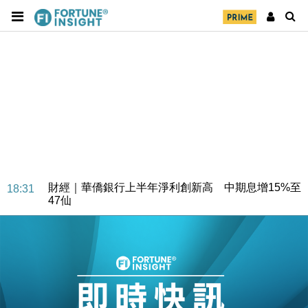
財經｜華僑銀行上半年淨利創新高 中期息增15%至
18:31
47仙
財經｜滙豐上調香港今年GDP預測至4.5% 看好貿易
17:33
及消費表現
本地｜假冒內地執法人員要求交「保證金」 43歲女子
16:47
損失近6900萬元
財經｜日經失守6.5萬點後回穩 全周仍升近2%
16:05