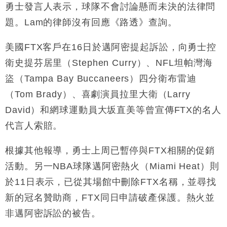
勇士發言人表示，球隊不會討論懸而未決的法律問
題。Lam的律師沒有回應《路透》查詢。
美國FTX客戶在16日於邁阿密提起訴訟，向勇士控
衛史提芬居里（Stephen Curry）、NFL坦帕灣海
盜（Tampa Bay Buccaneers）四分衛布雷迪
（Tom Brady）、喜劇演員拉里大衛（Larry
David）和網球運動員大坂直美等曾宣傳FTX的名人
代言人索賠。
根據其他報導，勇士上周已暫停與FTX相關的促銷
活動。另一NBA球隊邁阿密熱火（Miami Heat）則
於11日表示，已從其場館中刪除FTX名稱，並尋找
新的冠名贊助商，FTX同日申請破產保護。熱火並
非邁阿密訴訟的被告。