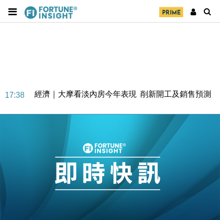
經濟｜大摩看淡內房今年表現 削新開工及銷售預測
17:38
科技｜iPhone 18 Pro成本或升4成 蘋果或犧牲毛利穩
16:55
定新機售價
本地｜香港迪拜下月10日合辦氣候金融會議
15:38
財經｜大摩削老鋪黃金目標價至505元 惟維持「增
14:49
持」評級
本地｜華嫂冰室太子店涉提供失實資料 遭禁申請輸入
13:49
勞工一年
中國｜強颱風「白海豚」殘渦北上 上海取消逾900班
12:11