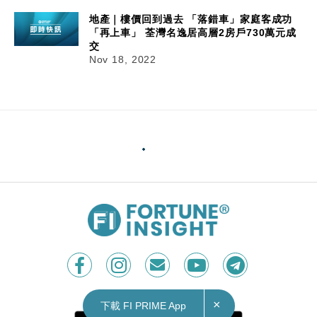
地產｜樓價回到過去 「落錯車」家庭客成功
「再上車」 荃灣名逸居高層2房戶730萬元成
交
Nov 18, 2022
18/11/2022
15:00
地產｜將藍隧道通車效應 將軍澳中心交投暢旺
罕有兩房戶以633萬元易手
將軍澳中心7座低層F室，實用面積406呎，屬於2房
間隔。而單位座向西南，外望開揚公園景，座向及
×
下載 FI PRIME App
景觀屬於屋苑罕有放盤，近日獲用家以633萬元承