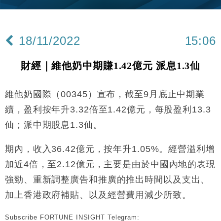
機
財經｜華僑銀行上半年淨利創新高 中期息增15%至
18:31
47仙
18/11/2022
15:06
財經｜滙豐上調香港今年GDP預測至4.5% 看好貿易
17:33
及消費表現
財經｜維他奶中期賺1.42億元 派息1.3仙
本地｜假冒內地執法人員要求交「保證金」 43歲女子
16:47
損失近6900萬元
維他奶國際（00345）宣布，截至9月底止中期業
財經｜日經失守6.5萬點後回穩 全周仍升近2%
16:05
續，盈利按年升3.32倍至1.42億元，每股盈利13.3
經濟｜大摩看淡內房今年表現 削新開工及銷售預測
17:38
仙；派中期股息1.3仙。
科技｜iPhone 18 Pro成本或升4成 蘋果或犧牲毛利穩
16:55
期內，收入36.42億元，按年升1.05%。經營溢利增
定新機售價
加近4倍，至2.12億元，主要是由於中國內地的表現
本地｜香港迪拜下月10日合辦氣候金融會議
15:38
強勁、重新調整廣告和推廣的推出時間以及支出、
財經｜大摩削老鋪黃金目標價至505元 惟維持「增
加上香港政府補貼、以及經營費用減少所致。
14:49
持」評級
Subscribe FORTUNE INSIGHT Telegram:
本地｜華嫂冰室太子店涉提供失實資料 遭禁申請輸入
13:49