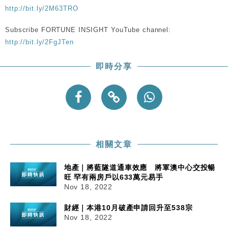
勞工一年
http://bit.ly/2M63TRO
中國｜強颱風「白海豚」殘渦北上 上海取消逾900班
12:11
Subscribe FORTUNE INSIGHT YouTube channel:
機
http://bit.ly/2FgJTen
財經｜華僑銀行上半年淨利創新高 中期息增15%至
18:31
47仙
即時分享
財經｜滙豐上調香港今年GDP預測至4.5% 看好貿易
17:33
及消費表現
本地｜假冒內地執法人員要求交「保證金」 43歲女子
16:47
損失近6900萬元
財經｜日經失守6.5萬點後回穩 全周仍升近2%
16:05
相關文章
地產｜將藍隧道通車效應 將軍澳中心交投暢
旺 罕有兩房戶以633萬元易手
Nov 18, 2022
財經｜本港10月破產申請回升至538宗
Nov 18, 2022