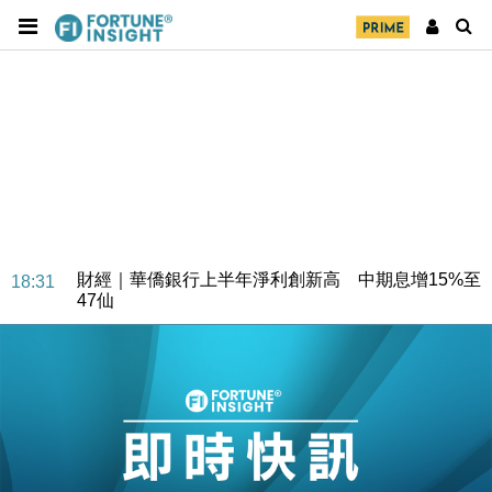
財經｜華僑銀行上半年淨利創新高 中期息增15%至
18:31
47仙
財經｜滙豐上調香港今年GDP預測至4.5% 看好貿易
17:33
及消費表現
本地｜假冒內地執法人員要求交「保證金」 43歲女子
16:47
損失近6900萬元
財經｜日經失守6.5萬點後回穩 全周仍升近2%
16:05