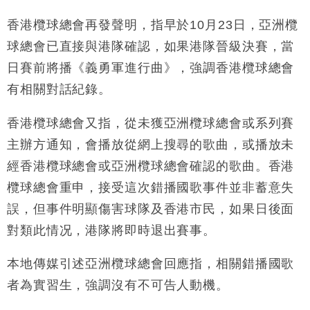
財經｜日經失守6.5萬點後回穩 全周仍升近2%
16:05
香港欖球總會再發聲明，指早於10月23日，亞洲欖
財經｜恒隆10月換帥 玩具「反」斗城亞洲CEO蔡德
15:47
球總會已直接與港隊確認，如果港隊晉級決賽，當
粦接任
日賽前將播《義勇軍進行曲》，強調香港欖球總會
財經｜韓股反覆波動收跌 連挫7周創逾3年最長跌勢
15:11
有相關對話紀錄。
財經｜內地7月美元計價出口增近24%勝預期 貿易順
13:44
香港欖球總會又指，從未獲亞洲欖球總會或系列賽
差達1125億美元
主辦方通知，會播放從網上搜尋的歌曲，或播放未
財經｜日本春季三度入市撐日圓 4月單日斥6.28萬億
12:44
日圓干預創新高
經香港欖球總會或亞洲欖球總會確認的歌曲。香港
國際｜特朗普料美伊戰事快結束 承認部分彈藥庫存緊
11:12
欖球總會重申，接受這次錯播國歌事件並非蓄意失
張
誤，但事件明顯傷害球隊及香港市民，如果日後面
財經｜SA售股自救後再出手 斥4億美元押注未上市公
15:59
司
對類此情况，港隊將即時退出賽事。
本地傳媒引述亞洲欖球總會回應指，相關錯播國歌
者為實習生，強調沒有不可告人動機。