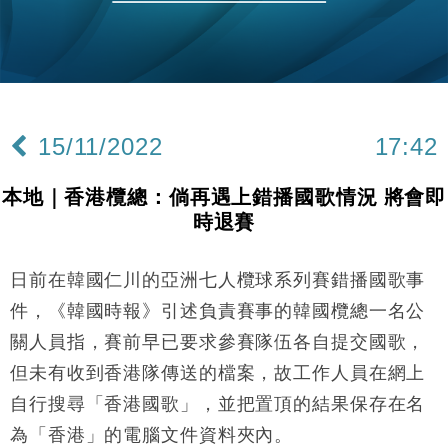
財經｜恒隆10月換帥 玩具「反」斗城亞洲CEO蔡德
15:47
粦接任
財經｜韓股反覆波動收跌 連挫7周創逾3年最長跌勢
15:11
財經｜內地7月美元計價出口增近24%勝預期 貿易順
13:44
差達1125億美元
15/11/2022
17:42
財經｜日本春季三度入市撐日圓 4月單日斥6.28萬億
12:44
日圓干預創新高
本地｜香港欖總：倘再遇上錯播國歌情況 將會即
國際｜特朗普料美伊戰事快結束 承認部分彈藥庫存緊
11:12
時退賽
張
財經｜SA售股自救後再出手 斥4億美元押注未上市公
15:59
司
日前在韓國仁川的亞洲七人欖球系列賽錯播國歌事
財經｜華僑銀行上半年淨利創新高 中期息增15%至
18:31
件，《韓國時報》引述負責賽事的韓國欖總一名公
47仙
關人員指，賽前早已要求參賽隊伍各自提交國歌，
財經｜滙豐上調香港今年GDP預測至4.5% 看好貿易
17:33
但未有收到香港隊傳送的檔案，故工作人員在網上
及消費表現
自行搜尋「香港國歌」，並把置頂的結果保存在名
本地｜假冒內地執法人員要求交「保證金」 43歲女子
16:47
損失近6900萬元
為「香港」的電腦文件資料夾內。