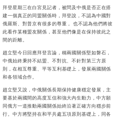
損失近6900萬元
拜登星期三在白宮見記者，被問及中俄是否正在搭
財經｜日經失守6.5萬點後回穩 全周仍升近2%
16:05
建一個真正的同盟關係時，拜登說，不認為中國對
財經｜恒隆10月換帥 玩具「反」斗城亞洲CEO蔡德
15:47
俄羅斯、對普京有很多的尊重， 也不認為他們將彼
粦接任
此看作某種盟友關係，甚至他們像是在保持彼此之
財經｜韓股反覆波動收跌 連挫7周創逾3年最長跌勢
15:11
間的距離。
財經｜內地7月美元計價出口增近24%勝預期 貿易順
13:44
趙立堅今日回應拜登言論，稱兩國關係堅如磐石，
差達1125億美元
中俄始終秉持不結盟、不對抗、不針對第三方原
財經｜日本春季三度入市撐日圓 4月單日斥6.28萬億
12:44
日圓干預創新高
則，在相互尊重、平等互利基礎上，發展兩國關係
國際｜特朗普料美伊戰事快結束 承認部分彈藥庫存緊
11:12
和各領域合作。
張
財經｜SA售股自救後再出手 斥4億美元押注未上市公
15:59
趙立堅又說，中俄關係長期保持健康穩定發展，主
司
要基於兩國間的高度互信和強大內生動力，中方願
同俄方一道推動兩國關係始終沿著正確方向穩步前
行。中方將堅持在和平共處五項原則基礎上，同各