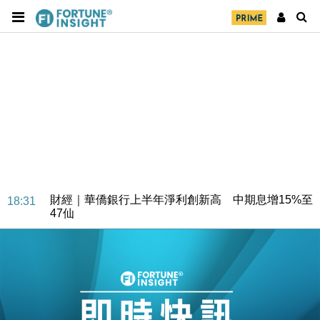
財經｜華僑銀行上半年淨利創新高 中期息增15%至
18:31
47仙
財經｜滙豐上調香港今年GDP預測至4.5% 看好貿易
17:33
及消費表現
本地｜假冒內地執法人員要求交「保證金」 43歲女子
16:47
損失近6900萬元
財經｜日經失守6.5萬點後回穩 全周仍升近2%
16:05