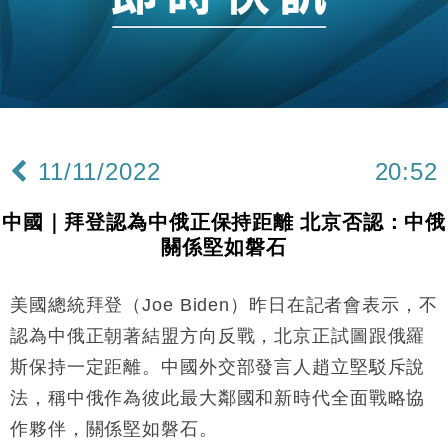
財經｜恒隆10月換帥 玩具「反」斗城亞洲CEO蔡德
15:47
粦接任
財經｜韓股反覆波動收跌 連挫7周創逾3年最長跌勢
15:11
財經｜內地7月美元計價出口增近24%勝預期 貿易順
13:44
差達1125億美元
11/11/2022
20:52
財經｜日本春季三度入市撐日圓 4月單日斥6.28萬億
12:44
日圓干預創新高
中國｜拜登認為中俄正保持距離 北京否認：中俄
國際｜特朗普料美伊戰事快結束 承認部分彈藥庫存緊
11:12
關係堅如磐石
張
財經｜SA售股自救後再出手 斥4億美元押注未上市公
15:59
司
美國總統拜登（Joe Biden）昨日在記者會表示，不
財經｜華僑銀行上半年淨利創新高 中期息增15%至
18:31
認為中俄正朝著結盟方向反戰，北京正試圖跟俄羅
47仙
斯保持一定距離。中國外交部發言人趙立堅駁斥說
財經｜滙豐上調香港今年GDP預測至4.5% 看好貿易
17:33
法，稱中俄作為彼此最大鄰國和新時代全面戰略協
及消費表現
作夥伴，關係堅如磐石。
本地｜假冒內地執法人員要求交「保證金」 43歲女子
16:47