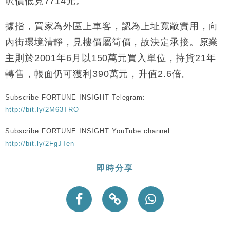
呎價低見7714元。
中國｜強颱風「白海豚」殘渦北上 上海取消逾900班
12:11
機
據指，買家為外區上車客，認為上址寬敞實用，向
財經｜華僑銀行上半年淨利創新高 中期息增15%至
18:31
內街環境清靜，見樓價屬筍價，故決定承接。原業
47仙
主則於2001年6月以150萬元買入單位，持貨21年
財經｜滙豐上調香港今年GDP預測至4.5% 看好貿易
17:33
及消費表現
轉售，帳面仍可獲利390萬元，升值2.6倍。
本地｜假冒內地執法人員要求交「保證金」 43歲女子
16:47
損失近6900萬元
Subscribe FORTUNE INSIGHT Telegram:
財經｜日經失守6.5萬點後回穩 全周仍升近2%
16:05
http://bit.ly/2M63TRO
Subscribe FORTUNE INSIGHT YouTube channel:
http://bit.ly/2FgJTen
即時分享