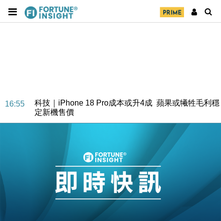
經濟｜大摩看淡內房今年表現 削新開工及銷售預測
17:38
科技｜iPhone 18 Pro成本或升4成 蘋果或犧牲毛利穩
16:55
定新機售價
本地｜香港迪拜下月10日合辦氣候金融會議
15:38
財經｜大摩削老鋪黃金目標價至505元 惟維持「增
14:49
持」評級
本地｜華嫂冰室太子店涉提供失實資料 遭禁申請輸入
13:49
勞工一年
中國｜強颱風「白海豚」殘渦北上 上海取消逾900班
12:11
機