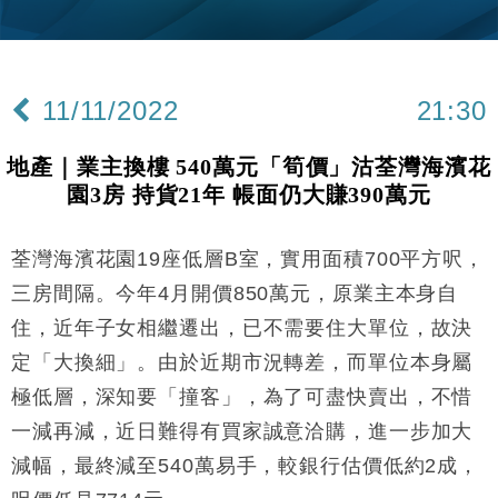
財經｜華僑銀行上半年淨利創新高 中期息增15%至
18:31
47仙
財經｜滙豐上調香港今年GDP預測至4.5% 看好貿易
17:33
及消費表現
11/11/2022
21:30
本地｜假冒內地執法人員要求交「保證金」 43歲女子
16:47
損失近6900萬元
地產｜業主換樓 540萬元「筍價」沽荃灣海濱花
財經｜日經失守6.5萬點後回穩 全周仍升近2%
16:05
園3房 持貨21年 帳面仍大賺390萬元
經濟｜大摩看淡內房今年表現 削新開工及銷售預測
17:38
荃灣海濱花園19座低層B室，實用面積700平方呎，
科技｜iPhone 18 Pro成本或升4成 蘋果或犧牲毛利穩
16:55
三房間隔。今年4月開價850萬元，原業主本身自
定新機售價
住，近年子女相繼遷出，已不需要住大單位，故決
本地｜香港迪拜下月10日合辦氣候金融會議
15:38
定「大換細」。由於近期市況轉差，而單位本身屬
極低層，深知要「撞客」，為了可盡快賣出，不惜
財經｜大摩削老鋪黃金目標價至505元 惟維持「增
14:49
持」評級
一減再減，近日難得有買家誠意洽購，進一步加大
本地｜華嫂冰室太子店涉提供失實資料 遭禁申請輸入
13:49
減幅，最終減至540萬易手，較銀行估價低約2成，
勞工一年