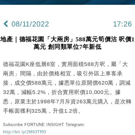
差達1125億美元
財經｜日本春季三度入市撐日圓 4月單日斥6.28萬億
12:44
日圓干預創新高
08/11/2022
17:26
國際｜特朗普料美伊戰事快結束 承認部分彈藥庫存緊
11:12
張
地產｜德福花園「大兩房」588萬元筍價沽 呎價1
財經｜SA售股自救後再出手 斥4億美元押注未上市公
15:59
萬元 創同類單位7年新低
司
財經｜華僑銀行上半年淨利創新高 中期息增15%至
18:31
47仙
德福花園K座低層8室，實用面積588方呎，屬「大
財經｜滙豐上調香港今年GDP預測至4.5% 看好貿易
17:33
兩房」間隔，由於價格相宜，吸引外區上車客承
及消費表現
接，成交價588萬元，據悉單位原開價620萬，調減
本地｜假冒內地執法人員要求交「保證金」 43歲女子
16:47
32萬，減幅5.2%，折合實用呎價10,000元。據
損失近6900萬元
悉，原業主於1998年7月斥資263萬元購入，是次轉
財經｜日經失守6.5萬點後回穩 全周仍升近2%
16:05
手帳面獲利325萬，升值1.2倍。
財經｜恒隆10月換帥 玩具「反」斗城亞洲CEO蔡德
15:47
粦接任
Subscribe FORTUNE INSIGHT Telegram:
http://bit.ly/2M63TRO
財經｜韓股反覆波動收跌 連挫7周創逾3年最長跌勢
15:11