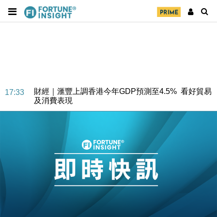
財經｜華僑銀行上半年淨利創新高 中期息增15%至
18:31
47仙
財經｜滙豐上調香港今年GDP預測至4.5% 看好貿易
17:33
及消費表現
本地｜假冒內地執法人員要求交「保證金」 43歲女子
16:47
損失近6900萬元
財經｜日經失守6.5萬點後回穩 全周仍升近2%
16:05
財經｜恒隆10月換帥 玩具「反」斗城亞洲CEO蔡德
15:47
粦接任
財經｜韓股反覆波動收跌 連挫7周創逾3年最長跌勢
15:11
財經｜內地7月美元計價出口增近24%勝預期 貿易順
13:44