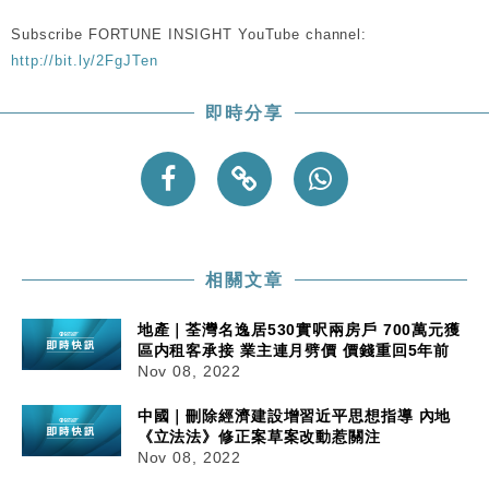
Subscribe FORTUNE INSIGHT YouTube channel:
財經｜內地7月美元計價出口增近24%勝預期 貿易順
13:44
http://bit.ly/2FgJTen
差達1125億美元
財經｜日本春季三度入市撐日圓 4月單日斥6.28萬億
12:44
即時分享
日圓干預創新高
國際｜特朗普料美伊戰事快結束 承認部分彈藥庫存緊
11:12
張
財經｜SA售股自救後再出手 斥4億美元押注未上市公
15:59
司
相關文章
地產｜荃灣名逸居530實呎兩房戶 700萬元獲
區内租客承接 業主連月劈價 價錢重回5年前
Nov 08, 2022
中國｜刪除經濟建設增習近平思想指導 內地
《立法法》修正案草案改動惹關注
Nov 08, 2022