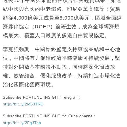
過去10年中國與東協的各項合作與經貿成果，如連
財經｜恒隆10月換帥 玩具「反」斗城亞洲CEO蔡德
15:47
結中國與寮國的中老鐵路、印尼亞萬高鐵等；貿易
粦接任
額從4,000億美元成員至8,000億美元，區域全面經
財經｜韓股反覆波動收跌 連挫7周創逾3年最長跌勢
15:11
濟夥伴協定（RCEP）簽署生效，成為全球經濟規
模最大、覆蓋人口最廣的多邊自由貿易協定。
財經｜內地7月美元計價出口增近24%勝預期 貿易順
13:44
差達1125億美元
李克強強調，中國始終堅定支持東協團結和中心地
財經｜日本春季三度入市撐日圓 4月單日斥6.28萬億
12:44
日圓干預創新高
位，中國將有力促進經濟平穩健康可持續發展，堅
國際｜特朗普料美伊戰事快結束 承認部分彈藥庫存緊
11:12
持對外開放基本國策不動搖，同時將深化簡政放
張
權、放管結合、優化服務改革，持續打造市場化法
財經｜SA售股自救後再出手 斥4億美元押注未上市公
15:59
司
治化國際化營商環境。
Subscribe FORTUNE INSIGHT Telegram:
http://bit.ly/2M63TRO
Subscribe FORTUNE INSIGHT YouTube channel:
http://bit.ly/2FgJTen