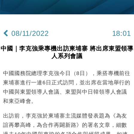
財經｜韓股反覆波動收跌 連挫7周創逾3年最長跌勢
15:11
財經｜內地7月美元計價出口增近24%勝預期 貿易順
13:44
差達1125億美元
08/11/2022
18:01
財經｜日本春季三度入市撐日圓 4月單日斥6.28萬億
12:44
日圓干預創新高
中國｜李克強乘專機出訪柬埔寨 將出席東盟領導
國際｜特朗普料美伊戰事快結束 承認部分彈藥庫存緊
11:12
人系列會議
張
財經｜SA售股自救後再出手 斥4億美元押注未上市公
15:59
司
中國國務院總理李克強今日（8日），乘搭專機前往
財經｜華僑銀行上半年淨利創新高 中期息增15%至
18:31
柬埔寨進行一連6日正式訪問，並出席在當地舉行的
47仙
中國與東盟領導人會議、東盟與中日韓領導人會議
財經｜滙豐上調香港今年GDP預測至4.5% 看好貿易
17:33
和東亞峰會。
及消費表現
本地｜假冒內地執法人員要求交「保證金」 43歲女子
16:47
出訪前，李克強於柬埔寨主流媒體發表題為《為友
損失近6900萬元
誼再攀高峰，為合作再闢新路》的署名文章，細數
財經｜日經失守6.5萬點後回穩 全周仍升近2%
16:05