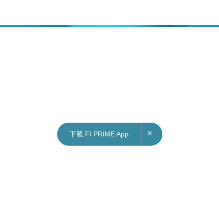
×
下載 FI PRIME App
08/11/2022
17:58
本地｜7位涉案醫生早前發出的「免針紙」明天
失效