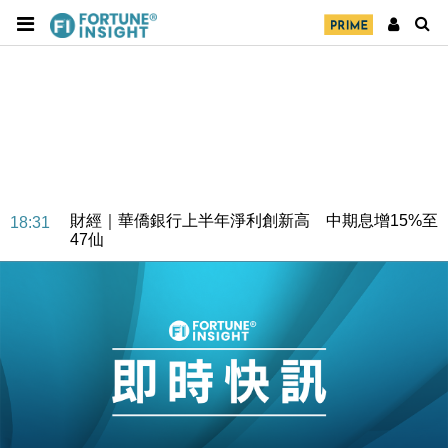
財經｜華僑銀行上半年淨利創新高 中期息增15%至
18:31
47仙
財經｜滙豐上調香港今年GDP預測至4.5% 看好貿易
17:33
及消費表現
本地｜假冒內地執法人員要求交「保證金」 43歲女子
16:47
損失近6900萬元
財經｜日經失守6.5萬點後回穩 全周仍升近2%
16:05
財經｜恒隆10月換帥 玩具「反」斗城亞洲CEO蔡德
15:47
粦接任