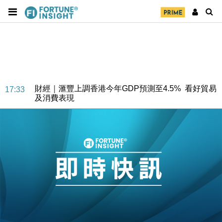
財經｜華僑銀行上半年淨利創新高 中期息增15%至
18:31
47仙
財經｜滙豐上調香港今年GDP預測至4.5% 看好貿易
17:33
及消費表現
本地｜假冒內地執法人員要求交「保證金」 43歲女子
16:47
損失近6900萬元
財經｜日經失守6.5萬點後回穩 全周仍升近2%
16:05
財經｜恒隆10月換帥 玩具「反」斗城亞洲CEO蔡德
15:47
粦接任
財經｜韓股反覆波動收跌 連挫7周創逾3年最長跌勢
15:11
財經｜內地7月美元計價出口增近24%勝預期 貿易順
13:44
差達1125億美元