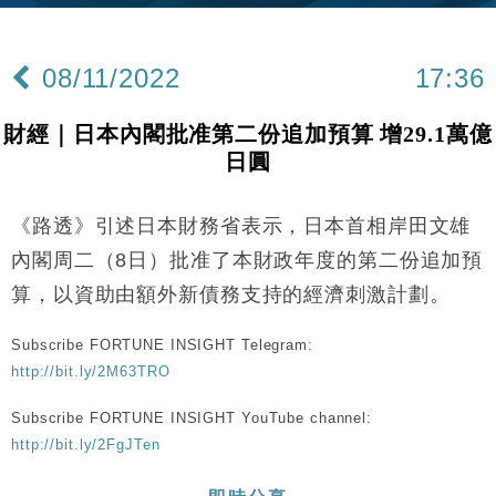
財經｜日本春季三度入市撐日圓 4月單日斥6.28萬億
12:44
日圓干預創新高
08/11/2022
17:36
國際｜特朗普料美伊戰事快結束 承認部分彈藥庫存緊
11:12
張
財經｜日本內閣批准第二份追加預算 增29.1萬億
財經｜SA售股自救後再出手 斥4億美元押注未上市公
15:59
日圓
司
財經｜華僑銀行上半年淨利創新高 中期息增15%至
18:31
47仙
《路透》引述日本財務省表示，日本首相岸田文雄
財經｜滙豐上調香港今年GDP預測至4.5% 看好貿易
17:33
內閣周二（8日）批准了本財政年度的第二份追加預
及消費表現
算，以資助由額外新債務支持的經濟刺激計劃。
本地｜假冒內地執法人員要求交「保證金」 43歲女子
16:47
損失近6900萬元
Subscribe FORTUNE INSIGHT Telegram:
財經｜日經失守6.5萬點後回穩 全周仍升近2%
16:05
http://bit.ly/2M63TRO
Subscribe FORTUNE INSIGHT YouTube channel:
財經｜恒隆10月換帥 玩具「反」斗城亞洲CEO蔡德
15:47
粦接任
http://bit.ly/2FgJTen
財經｜韓股反覆波動收跌 連挫7周創逾3年最長跌勢
15:11