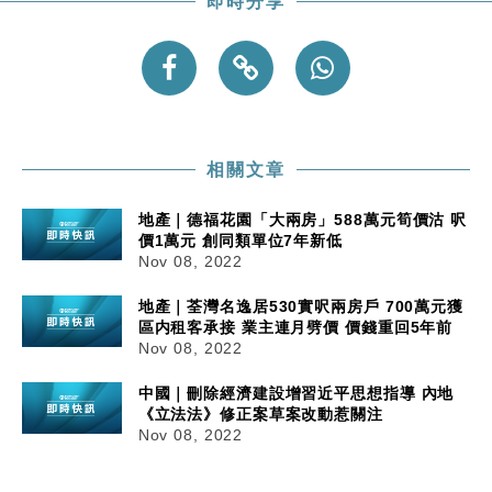
即時分享
財經｜內地7月美元計價出口增近24%勝預期 貿易順
13:44
差達1125億美元
財經｜日本春季三度入市撐日圓 4月單日斥6.28萬億
12:44
日圓干預創新高
國際｜特朗普料美伊戰事快結束 承認部分彈藥庫存緊
11:12
張
相關文章
財經｜SA售股自救後再出手 斥4億美元押注未上市公
15:59
地產｜德福花園「大兩房」588萬元筍價沽 呎
司
價1萬元 創同類單位7年新低
Nov 08, 2022
地產｜荃灣名逸居530實呎兩房戶 700萬元獲
區内租客承接 業主連月劈價 價錢重回5年前
Nov 08, 2022
中國｜刪除經濟建設增習近平思想指導 內地
《立法法》修正案草案改動惹關注
Nov 08, 2022