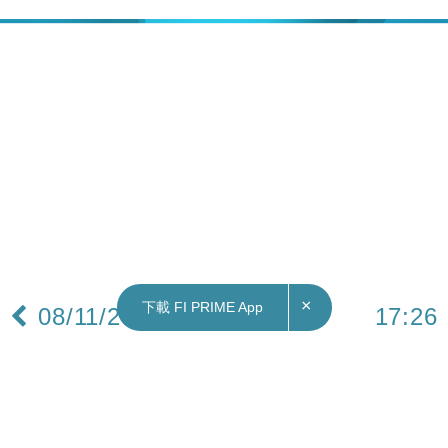
×
下載 FI PRIME App
08/11/2022
17:26
地產｜德福花園「大兩房」588萬元筍價沽 呎價1
萬元 創同類單位7年新低