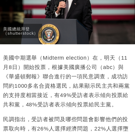
持」評級
本地｜華嫂冰室太子店涉提供失實資料 遭禁申請輸入
13:49
勞工一年
中國｜強颱風「白海豚」殘渦北上 上海取消逾900班
12:11
美國總統拜登
機
（shutterstock）
財經｜華僑銀行上半年淨利創新高 中期息增15%至
18:31
47仙
財經｜滙豐上調香港今年GDP預測至4.5% 看好貿易
美國中期選舉（Midterm election）在，明天（11
17:33
及消費表現
月8日）開始投票，根據美國廣播公司（abc）與
本地｜假冒內地執法人員要求交「保證金」 43歲女子
16:47
《華盛頓郵報》聯合進行的一項民意調查，成功訪
損失近6900萬元
問約1000多名合資格選民，結果顯示民主共和兩黨
財經｜日經失守6.5萬點後回穩 全周仍升近2%
16:05
的支持度相當接近，有49%受訪者表示傾向投票給
共和黨，48%受訪者表示傾向投票給民主黨。
民調指出，受訪者被問及哪些問題會影響他們的投
票取向時，有26%人選擇經濟問題，22%人選擇墮