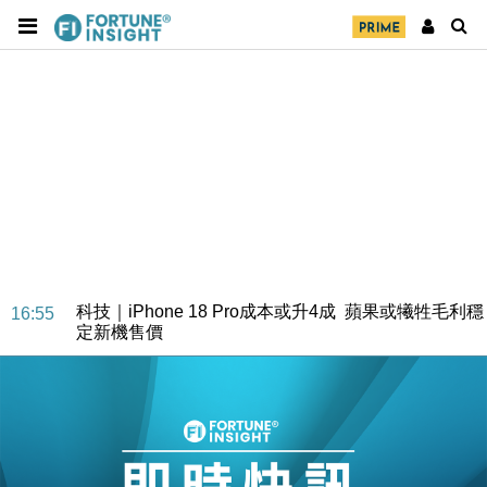
經濟｜大摩看淡內房今年表現 削新開工及銷售預測
17:38
科技｜iPhone 18 Pro成本或升4成 蘋果或犧牲毛利穩
16:55
定新機售價
本地｜香港迪拜下月10日合辦氣候金融會議
15:38
財經｜大摩削老鋪黃金目標價至505元 惟維持「增
14:49
持」評級
本地｜華嫂冰室太子店涉提供失實資料 遭禁申請輸入
13:49