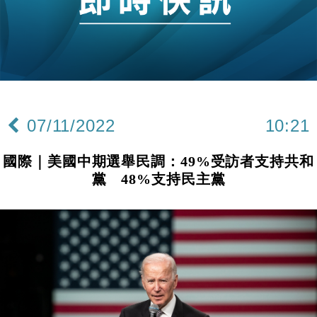
勞工一年
中國｜強颱風「白海豚」殘渦北上 上海取消逾900班
12:11
機
財經｜華僑銀行上半年淨利創新高 中期息增15%至
18:31
47仙
財經｜滙豐上調香港今年GDP預測至4.5% 看好貿易
17:33
及消費表現
07/11/2022
10:21
本地｜假冒內地執法人員要求交「保證金」 43歲女子
16:47
損失近6900萬元
國際｜美國中期選舉民調：49%受訪者支持共和
財經｜日經失守6.5萬點後回穩 全周仍升近2%
16:05
黨 48%支持民主黨
經濟｜大摩看淡內房今年表現 削新開工及銷售預測
17:38
科技｜iPhone 18 Pro成本或升4成 蘋果或犧牲毛利穩
16:55
定新機售價
本地｜香港迪拜下月10日合辦氣候金融會議
15:38
財經｜大摩削老鋪黃金目標價至505元 惟維持「增
14:49