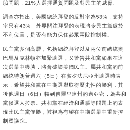
胎問題，21%人選擇通貨問題及對民主的威脅。
調查亦指出，美國總統拜登的反對率為53%，支持
率只有43%。外界關注拜登的表現將令民主黨處於
不利位置，是否有能力保住參眾兩院控制權。
民主黨多個高層，包括總統拜登以及兩位前總統奧
巴馬及克林頓亦加緊助選，又警告共和黨如果在這
次選舉中獲勝，將會破壞美國民主。屬共和黨的前
總統特朗普週六（5日）在賓夕法尼亞州助選時表
示，希望共和黨在中期選舉取得歷史性的勝利，其
後他週日（6日）轉到佛羅里達州的邁亞密，為共和
黨候選人拉票。共和黨在經濟和通脹等問題上的表
現比民主黨優勝，被視為有望在中期選舉中重新控
制眾議院。