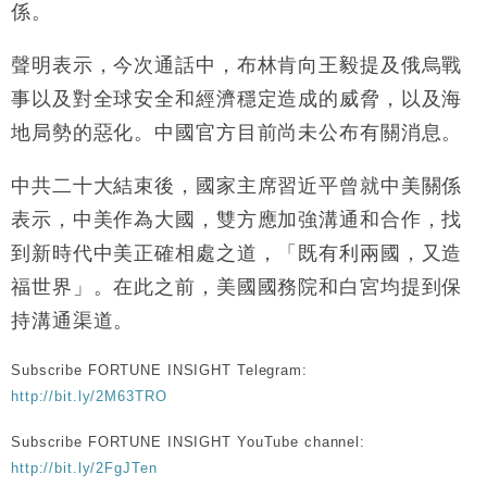
係。
損失近6900萬元
財經｜日經失守6.5萬點後回穩 全周仍升近2%
16:05
聲明表示，今次通話中，布林肯向王毅提及俄烏戰
事以及對全球安全和經濟穩定造成的威脅，以及海
財經｜恒隆10月換帥 玩具「反」斗城亞洲CEO蔡德
15:47
粦接任
地局勢的惡化。中國官方目前尚未公布有關消息。
財經｜韓股反覆波動收跌 連挫7周創逾3年最長跌勢
15:11
中共二十大結束後，國家主席習近平曾就中美關係
財經｜內地7月美元計價出口增近24%勝預期 貿易順
13:44
表示，中美作為大國，雙方應加強溝通和合作，找
差達1125億美元
到新時代中美正確相處之道，「既有利兩國，又造
財經｜日本春季三度入市撐日圓 4月單日斥6.28萬億
12:44
福世界」。在此之前，美國國務院和白宮均提到保
日圓干預創新高
持溝通渠道。
國際｜特朗普料美伊戰事快結束 承認部分彈藥庫存緊
11:12
張
Subscribe FORTUNE INSIGHT Telegram:
財經｜SA售股自救後再出手 斥4億美元押注未上市公
15:59
司
http://bit.ly/2M63TRO
Subscribe FORTUNE INSIGHT YouTube channel:
http://bit.ly/2FgJTen