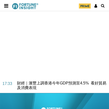
財經｜華僑銀行上半年淨利創新高 中期息增15%至
18:31
47仙
財經｜滙豐上調香港今年GDP預測至4.5% 看好貿易
17:33
及消費表現
本地｜假冒內地執法人員要求交「保證金」 43歲女子
16:47
損失近6900萬元
財經｜日經失守6.5萬點後回穩 全周仍升近2%
16:05