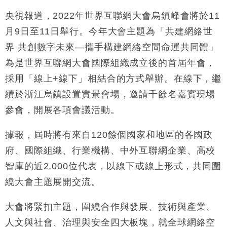
央視報道，2022年世界互聯網大會烏鎮峰會將於11
月9日至11日舉行。今年大會主題為「共建網絡世
界 共創數字未來—攜手構建網絡空間命運共同體」
為是世界互聯網大會國際組織成立後的首屆年會，
採用「線上+線下」相結合的方式舉辦。在線下，繼
續於浙江烏鎮設置實景會場，邀請千餘名嘉賓現場
參會，開展各項會議活動。
據報，屆時將有來自120餘個國家和地區的各國政
府、國際組織、行業機構、中外互聯網企業、高校
智庫的近2,000位代表，以線下或線上形式，共同圍
繞大會主題展開交流。
大會將緊扣主題，圍繞合作與發展、技術與產業、
人文與社會、治理與安全四大板塊，就全球網絡空