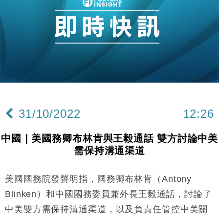
財經｜恒隆10月換帥 玩具「反」斗城亞洲CEO蔡德
15:47
粦接任
財經｜韓股反覆波動收跌 連挫7周創逾3年最長跌勢
15:11
財經｜內地7月美元計價出口增近24%勝預期 貿易順
13:44
差達1125億美元
財經｜日本春季三度入市撐日圓 4月單日斥6.28萬億
12:44
日圓干預創新高
31/10/2022
12:26
國際｜特朗普料美伊戰事快結束 承認部分彈藥庫存緊
11:12
張
中國｜美國務卿布林肯與王毅通話 雙方討論中美
財經｜SA售股自救後再出手 斥4億美元押注未上市公
15:59
需保持溝通渠道
司
財經｜華僑銀行上半年淨利創新高 中期息增15%至
18:31
47仙
美國國務院發聲明指，國務卿布林肯（Antony
財經｜滙豐上調香港今年GDP預測至4.5% 看好貿易
17:33
Blinken）和中國國務委員兼外長王毅通話，討論了
及消費表現
中美雙方需保持溝通渠道，以及負責任管控中美關
本地｜假冒內地執法人員要求交「保證金」 43歲女子
16:47