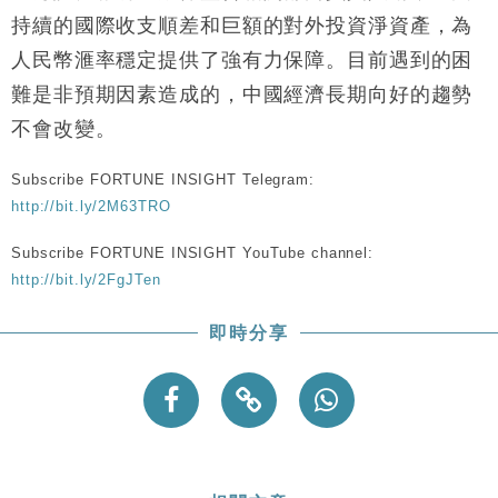
持續的國際收支順差和巨額的對外投資淨資產，為
財經｜內地7月美元計價出口增近24%勝預期 貿易順
13:44
人民幣滙率穩定提供了強有力保障。目前遇到的困
差達1125億美元
難是非預期因素造成的，中國經濟長期向好的趨勢
財經｜日本春季三度入市撐日圓 4月單日斥6.28萬億
12:44
日圓干預創新高
不會改變。
國際｜特朗普料美伊戰事快結束 承認部分彈藥庫存緊
11:12
張
Subscribe FORTUNE INSIGHT Telegram:
財經｜SA售股自救後再出手 斥4億美元押注未上市公
http://bit.ly/2M63TRO
15:59
司
Subscribe FORTUNE INSIGHT YouTube channel:
http://bit.ly/2FgJTen
即時分享