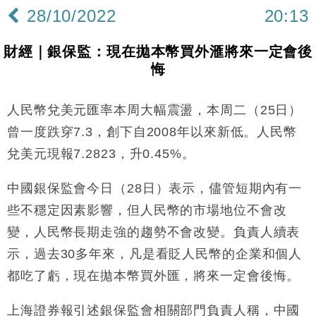
差達1125億美元
28/10/2022
20:13
財經｜日本春季三度入市撐日圓 4月單日斥6.28萬億
12:44
日圓干預創新高
財經｜銀保監：現在拋本幣買外滙將來一定會後
國際｜特朗普料美伊戰事快結束 承認部分彈藥庫存緊
11:12
悔
張
財經｜SA售股自救後再出手 斥4億美元押注未上市公
15:59
司
人民幣兌美元匯率本周大幅震盪，本周二（25日）
財經｜華僑銀行上半年淨利創新高 中期息增15%至
18:31
曾一度跌穿7.3，創下自2008年以來新低。人民幣
47仙
兌美元現報7.2823，升0.45%。
財經｜滙豐上調香港今年GDP預測至4.5% 看好貿易
17:33
及消費表現
中國銀保監會今日（28日）表示，儘管短期內有一
本地｜假冒內地執法人員要求交「保證金」 43歲女子
16:47
些不穩定因素影響，但人民幣的市場地位不會改
損失近6900萬元
變，人民幣長期走強的趨勢不會改變。負責人續表
財經｜日經失守6.5萬點後回穩 全周仍升近2%
16:05
示，過去30多年來，凡是看貶人民幣的企業和個人
財經｜恒隆10月換帥 玩具「反」斗城亞洲CEO蔡德
15:47
都吃了虧，現在拋本幣買外匯，將來一定會後悔。
粦接任
財經｜韓股反覆波動收跌 連挫7周創逾3年最長跌勢
15:11
上海證券報引述銀保監會相關部門負責人稱，中國