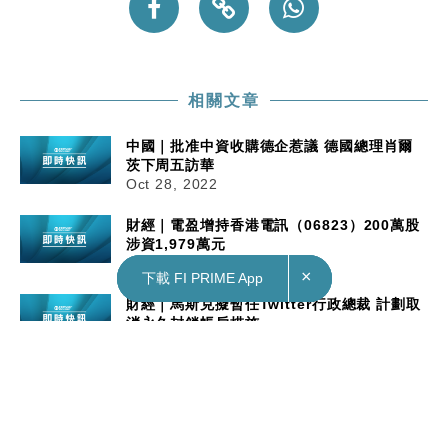
相關文章
中國｜批准中資收購德企惹議 德國總理肖爾
茨下周五訪華
Oct 28, 2022
財經｜電盈增持香港電訊（06823）200萬股
涉資1,979萬元
Oct 28, 2022
×
×
×
下載 FI PRIME App
下載 FI PRIME App
下載 FI PRIME App
財經｜馬斯克擬暫任Twitter行政總裁 計劃取
消永久封鎖帳戶措施
Oct 28, 2022
中國｜批准中資收購德企惹議 德國總理肖爾茨下周五訪華