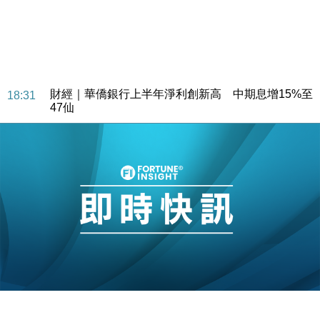
財經｜華僑銀行上半年淨利創新高 中期息增15%至
18:31
47仙
財經｜滙豐上調香港今年GDP預測至4.5% 看好貿易
17:33
及消費表現
本地｜假冒內地執法人員要求交「保證金」 43歲女子
16:47
損失近6900萬元
財經｜日經失守6.5萬點後回穩 全周仍升近2%
16:05
財經｜恒隆10月換帥 玩具「反」斗城亞洲CEO蔡德
15:47
粦接任
財經｜韓股反覆波動收跌 連挫7周創逾3年最長跌勢
15:11
財經｜內地7月美元計價出口增近24%勝預期 貿易順
13:44