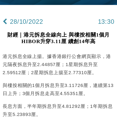
財經｜恒隆10月換帥 玩具「反」斗城亞洲CEO蔡德
15:47
粦接任
28/10/2022
13:30
財經｜韓股反覆波動收跌 連挫7周創逾3年最長跌勢
15:11
財經｜港元拆息全線向上 與樓按相關1個月
財經｜內地7月美元計價出口增近24%勝預期 貿易順
13:44
HIBOR升穿3.11厘 續創14年高
差達1125億美元
財經｜大摩削老鋪黃金目標價至505元 惟維持「增
14:49
持」評級
港元拆息全線上揚。據香港銀行公會網頁顯示，港
本地｜華嫂冰室太子店涉提供失實資料 遭禁申請輸入
13:49
元隔夜拆息升至2.44857厘；1星期拆息升至
勞工一年
2.59512厘；2星期拆息上揚至2.77310厘。
中國｜強颱風「白海豚」殘渦北上 上海取消逾900班
12:11
機
與樓按相關的1個月拆息升至3.11726厘，連續第13
財經｜華僑銀行上半年淨利創新高 中期息增15%至
18:31
日上升；3個月拆息走高至4.55351厘。
47仙
財經｜滙豐上調香港今年GDP預測至4.5% 看好貿易
17:33
長息方面，半年期拆息升至4.81292厘；1年期拆息
及消費表現
升至5.23893厘。
本地｜假冒內地執法人員要求交「保證金」 43歲女子
16:47