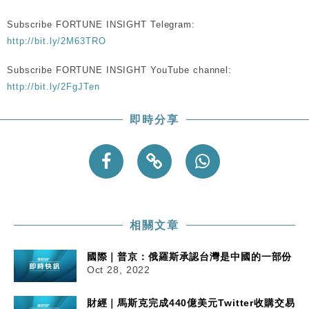
損失近6900萬元
Subscribe FORTUNE INSIGHT Telegram:
財經｜日經失守6.5萬點後回穩 全周仍升近2%
16:05
http://bit.ly/2M63TRO
財經｜恒隆10月換帥 玩具「反」斗城亞洲CEO蔡德
15:47
Subscribe FORTUNE INSIGHT YouTube channel:
粦接任
http://bit.ly/2FgJTen
財經｜韓股反覆波動收跌 連挫7周創逾3年最長跌勢
15:11
即時分享
財經｜內地7月美元計價出口增近24%勝預期 貿易順
13:44
差達1125億美元
相關文章
國際｜普京：俄羅斯承認台灣是中國的一部份
Oct 28, 2022
財經｜馬斯克完成440億美元Twitter收購交易