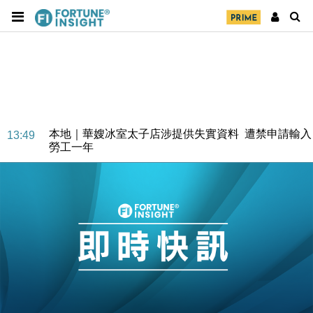
財經｜大摩削老鋪黃金目標價至505元 惟維持「增
14:49
持」評級
本地｜華嫂冰室太子店涉提供失實資料 遭禁申請輸入
13:49
勞工一年
中國｜強颱風「白海豚」殘渦北上 上海取消逾900班
12:11
機
財經｜華僑銀行上半年淨利創新高 中期息增15%至
18:31
47仙
財經｜滙豐上調香港今年GDP預測至4.5% 看好貿易
17:33
及消費表現
本地｜假冒內地執法人員要求交「保證金」 43歲女子
16:47
損失近6900萬元
財經｜日經失守6.5萬點後回穩 全周仍升近2%
16:05