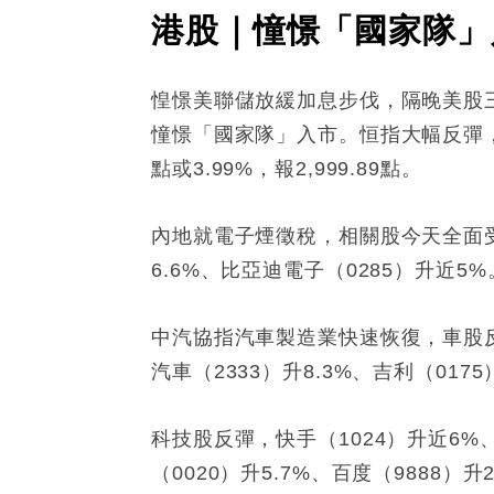
港股｜憧憬「國家隊」入
惶憬美聯儲放緩加息步伐，隔晚美股
憧憬「國家隊」入市。恒指大幅反彈，半日大
點或3.99%，報2,999.89點。
內地就電子煙徵稅，相關股今天全面受捧
6.6%、比亞迪電子（0285）升近5%
中汽協指汽車製造業快速恢復，車股反彈
汽車（2333）升8.3%、吉利（017
科技股反彈，快手（1024）升近6%、小
（0020）升5.7%、百度（9888）升