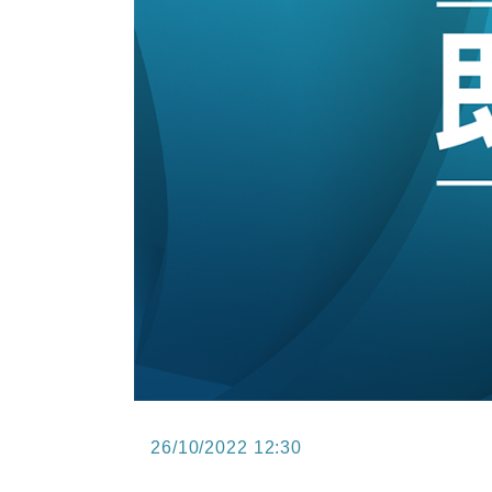
13:12
國際｜特朗普赴洛杉磯高球場活動前
12:30
財經｜香港7月PMI回落至51 企
11:40
財經｜黑石傳再籌逾360億美元 支援Ant
10:57
財經｜美商務部擬擴大金屬關稅範圍 
18:15
本地｜新世界K11 9月升級會員制
26/10/2022 12:30