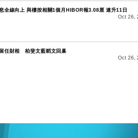
全線向上 與樓按相關1個月HIBOR報3.08厘 連升11日
Oct 26,
留任財相 柏斐文藍韜文回巢
Oct 26,