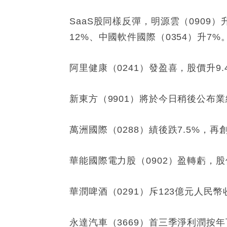
SaaS股同樣反彈，明源雲（0909）升
12%、中國軟件國際（0354）升7%
阿里健康（0241）發盈喜，股價升9.
新東方（9901）將於今日稍後公布業
萬洲國際（0288）績後跌7.5%，再
華能國際電力股（0902）盈轉虧，股價
華潤啤酒（0291）斥123億元人民幣
永達汽車（3669）首三季淨利潤按年下