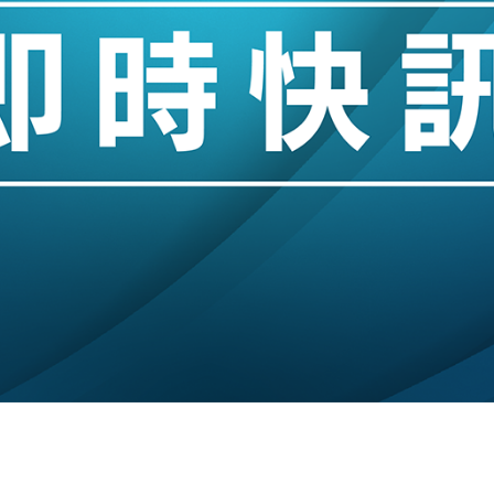
 男子攜槍彈被捕
業擴張放慢兼縮減人手
hropic租用Google晶片
14類產品或加徵25%
度 增鉑金卡級別鎖定高消費客群