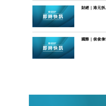
財經｜港元拆息
國際｜侯俊偉