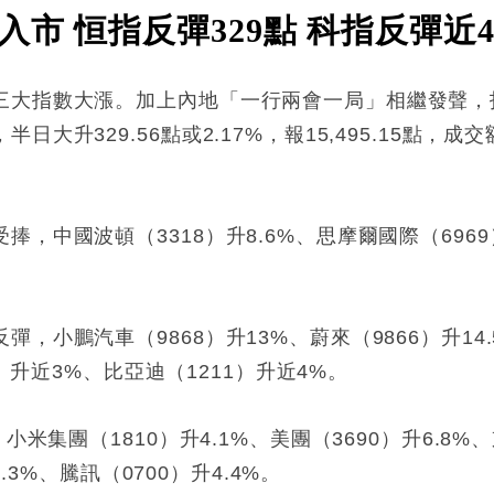
市 恒指反彈329點 科指反彈近
三大指數大漲。加上​內地「一行兩會一局」相繼發聲
升329.56點或2.17%，報15,495.15點，成交額
，中國波頓（3318）升8.6%、思摩爾國際（6969
。
，小鵬汽車（9868）升13%、蔚來（9866）升14.
5）升近3%、比亞迪（1211）升近4%。
米集團（1810）升4.1%、美團（3690）升6.8%、
2.3%、騰訊（0700）升4.4%。