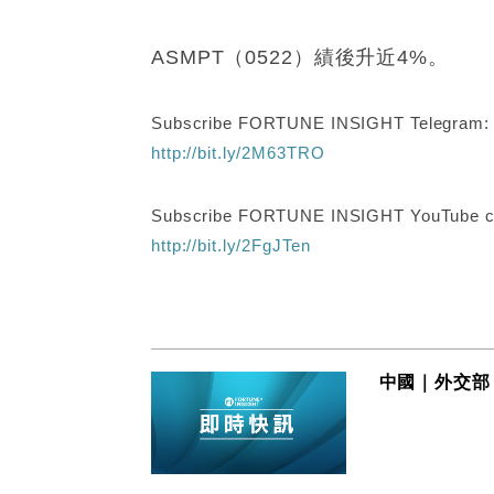
ASMPT（0522）績後升近4%。
Subscribe FORTUNE INSIGHT Telegram
http://bit.ly/2M63TRO
Subscribe FORTUNE INSIGHT YouTube c
http://bit.ly/2FgJTen
中國｜外交部