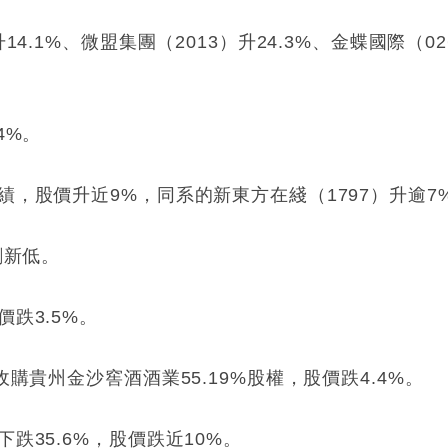
14.1%、微盟集團（2013）升24.3%、金蝶國際（02
。
4%。
績，股價升近9%，同系的新東方在綫（1797）升逾7
創新低。
跌3.5%。
收購貴州金沙窖酒酒業55.19%股權，股價跌4.4%。
跌35.6%，股價跌近10%。