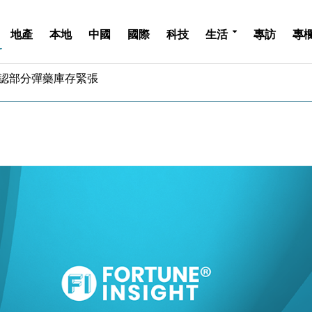
地產
本地
中國
國際
科技
生活
專訪
專
單日斥6.28萬億日圓干預創新高
認部分彈藥庫存緊張
億美元押注未上市公司
儲市場 加快海外市場落地
斥21億翻新香港及東京半島
 男子攜槍彈被捕
業擴張放慢兼縮減人手
hropic租用Google晶片
14類產品或加徵25%
度 增鉑金卡級別鎖定高消費客群
單日斥6.28萬億日圓干預創新高
認部分彈藥庫存緊張
億美元押注未上市公司
儲市場 加快海外市場落地
斥21億翻新香港及東京半島