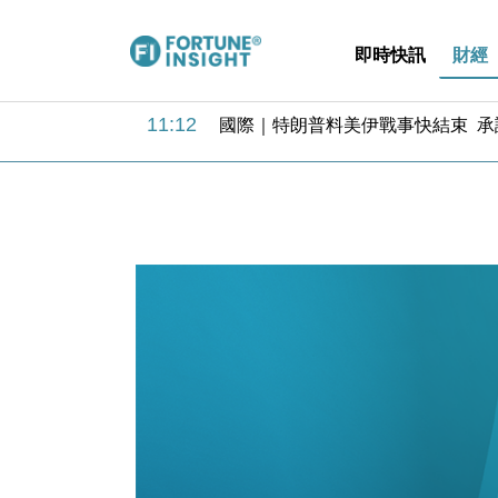
即時快訊
財經
12:44
財經｜日本春季三度入市撐日圓 4月
11:12
國際｜特朗普料美伊戰事快結束 承
15:59
財經｜SA售股自救後再出手 斥4
11:30
財經｜精星香港夥菜鳥拓全球智慧倉
14:50
地產｜大酒店中期轉賺2300萬元 
13:12
國際｜特朗普赴洛杉磯高球場活動前
12:30
財經｜香港7月PMI回落至51 企
11:40
財經｜黑石傳再籌逾360億美元 支援Ant
10:57
財經｜美商務部擬擴大金屬關稅範圍 
18:15
本地｜新世界K11 9月升級會員制
12:44
財經｜日本春季三度入市撐日圓 4月
11:12
國際｜特朗普料美伊戰事快結束 承
15:59
財經｜SA售股自救後再出手 斥4
11:30
財經｜精星香港夥菜鳥拓全球智慧倉
14:50
地產｜大酒店中期轉賺2300萬元 