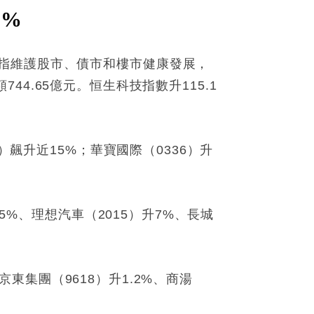
4%
，指維護股市、債市和樓市健康發展，
744.65億元。恒生科技指數升115.1
）飆升近15%；華寶國際（0336）升
5%、理想汽車（2015）升7%、長城
京東集團（9618）升1.2%、商湯