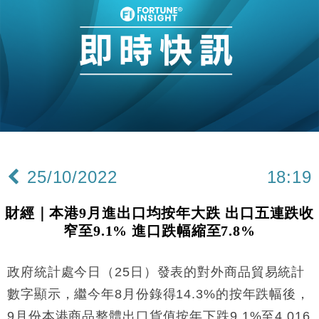
財經｜大摩削老鋪黃金目標價至505元 惟維持「增
14:49
持」評級
本地｜華嫂冰室太子店涉提供失實資料 遭禁申請輸入
13:49
勞工一年
中國｜強颱風「白海豚」殘渦北上 上海取消逾900班
12:11
機
財經｜華僑銀行上半年淨利創新高 中期息增15%至
18:31
47仙
財經｜滙豐上調香港今年GDP預測至4.5% 看好貿易
17:33
及消費表現
25/10/2022
18:19
本地｜假冒內地執法人員要求交「保證金」 43歲女子
16:47
損失近6900萬元
財經｜本港9月進出口均按年大跌 出口五連跌收
財經｜日經失守6.5萬點後回穩 全周仍升近2%
16:05
窄至9.1% 進口跌幅縮至7.8%
經濟｜大摩看淡內房今年表現 削新開工及銷售預測
17:38
政府統計處今日（25日）發表的對外商品貿易統計
科技｜iPhone 18 Pro成本或升4成 蘋果或犧牲毛利穩
16:55
數字顯示，繼今年8月份錄得14.3%的按年跌幅後，
定新機售價
9月份本港商品整體出口貨值按年下跌9.1%至4,016