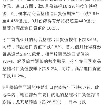
本地｜香港迪拜下月10日合辦氣候金融會議
15:38
億元。進口方面，繼8月份錄得16.3%的按年跌幅
後，9月份本港商品整體進口貨值則按年下跌7.8%
財經｜大摩削老鋪黃金目標價至505元 惟維持「增
14:49
持」評級
至4,466億元。9月份錄得有形貿易逆差449億元，
本地｜華嫂冰室太子店涉提供失實資料 遭禁申請輸入
13:49
相等於商品進口貨值的10.1%。
勞工一年
中國｜強颱風「白海豚」殘渦北上 上海取消逾900班
12:11
今年首九個月的商品整體出口貨值按年下跌3.6%。
機
同時，商品進口貨值下跌2.8%。首九個月錄得有形
財經｜華僑銀行上半年淨利創新高 中期息增15%至
18:31
貿易逆差2,943億元，相等於商品進口貨值的
47仙
7.9%。經季節性調整的數字顯示，今年第三季商品
財經｜滙豐上調香港今年GDP預測至4.5% 看好貿易
17:33
及消費表現
整體出口貨值按季下跌8.2%。同時，商品進口貨值
本地｜假冒內地執法人員要求交「保證金」 43歲女子
16:47
下跌10.2%。
損失近6900萬元
財經｜日經失守6.5萬點後回穩 全周仍升近2%
16:05
9月份輸往亞洲的整體出口貨值按年下跌6.7%。此
地區內，輸往部分主要目的地的整體出口貨值錄得
跌幅，尤其是韓國（跌26.5%）、日本（跌