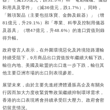
和用具及零件」（減36億元，跌1.7%）。同時，
「雜項製品（主要包括珠寶、金飾及銀器）」（增
81億元，升29.1%）和「專業、科學及控制用儀器
及器具」（增47億元，升48.6%）的進口貨值則錄
得升幅。
政府發言人表示，在外圍環境惡化及跨境陸路運輸
持續受阻下，9月商品出口貨值按年繼續大幅下跌。
輸往內地、美國及歐盟的出口進一步下跌，輸往其
他主要亞洲市場的出口則表現參差。
展望未來，由於主要先進經濟體通脹高企及有關央
行因而加大力度收緊貨幣政策繼續抑制環球需求，
香港的出口表現將會持續承受巨大壓力。政府會密
切留意情況。