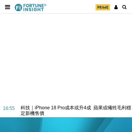
經濟｜大摩看淡內房今年表現 削新開工及銷售預測
17:38
科技｜iPhone 18 Pro成本或升4成 蘋果或犧牲毛利穩
16:55
定新機售價
本地｜香港迪拜下月10日合辦氣候金融會議
15:38