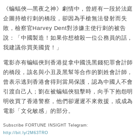
《蝙蝠俠—黑夜之神》劇情中，曾經有一段於法庭
企圖持槍行刺的橋段，卻因為手槍無法發射而失
敗，檢察官Harvey Dent對涉嫌主使行刺的被告
說：「中國製造！如果你想槍殺一位公務員的話，
我建議你買美國貨！」
電影亦有蝙蝠俠到香港捉拿中國洗黑錢犯罪會計師
的橋段，該名與小丑及黑幫等合作的劉姓會計師，
曾表示逃到香港會得到當局保護，認為中國人不會
引渡自己人；劉在被蝙蝠俠狙擊時，向手下抱怨明
明收買了香港警察，他們卻遲遲不來救援，或成為
電影「文化敏感」的部分。
Subscribe FORTUNE INSIGHT Telegram:
http://bit.ly/2M63TRO