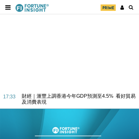
財經｜華僑銀行上半年淨利創新高 中期息增15%至
18:31
47仙
財經｜滙豐上調香港今年GDP預測至4.5% 看好貿易
17:33
及消費表現
本地｜假冒內地執法人員要求交「保證金」 43歲女子
16:47
損失近6900萬元
財經｜日經失守6.5萬點後回穩 全周仍升近2%
16:05