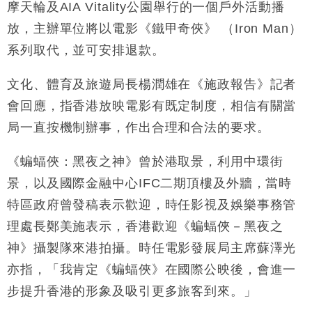
摩天輪及AIA Vitality公園舉行的一個戶外活動播
財經｜日經失守6.5萬點後回穩 全周仍升近2%
16:05
放，主辦單位將以電影《鐵甲奇俠》 （Iron Man）
財經｜恒隆10月換帥 玩具「反」斗城亞洲CEO蔡德
15:47
系列取代，並可安排退款。
粦接任
財經｜韓股反覆波動收跌 連挫7周創逾3年最長跌勢
15:11
文化、體育及旅遊局長楊潤雄在《施政報告》記者
會回應，指香港放映電影有既定制度，相信有關當
財經｜內地7月美元計價出口增近24%勝預期 貿易順
13:44
局一直按機制辦事，作出合理和合法的要求。
差達1125億美元
財經｜日本春季三度入市撐日圓 4月單日斥6.28萬億
12:44
《蝙蝠俠：黑夜之神》曾於港取景，利用中環街
日圓干預創新高
景，以及國際金融中心IFC二期頂樓及外牆，當時
國際｜特朗普料美伊戰事快結束 承認部分彈藥庫存緊
11:12
張
特區政府曾發稿表示歡迎，時任影視及娛樂事務管
財經｜SA售股自救後再出手 斥4億美元押注未上市公
15:59
理處長鄭美施表示，香港歡迎《蝙蝠俠－黑夜之
司
神》攝製隊來港拍攝。時任電影發展局主席蘇澤光
亦指，「我肯定《蝙蝠俠》在國際公映後，會進一
步提升香港的形象及吸引更多旅客到來。」