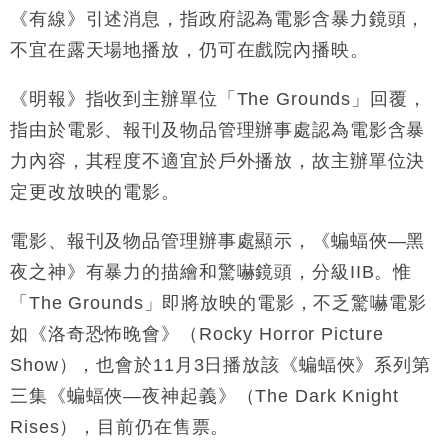
《有線》引述消息，指政府認為電影含暴力鏡頭，
不宜在露天場地播放，仍可在戲院內播映。
《明報》指收到主辦單位「The Grounds」回覆，
指由於電影、報刊及物品管理辦事處認為電影含暴
力內容，其程度不適宜於戶外播放，故主辦單位決
定更改放映的電影。
電影、報刊及物品管理辦事處顯示，《蝙蝠俠—黑
夜之神》有暴力的描繪和驚嚇鏡頭，分級IIB。惟
「The Grounds」即將放映的電影，不乏驚嚇電影
如《洛奇恐怖晚會》（Rocky Horror Picture
Show），也會於11月3日播放該《蝙蝠俠》系列第
三集《蝙蝠俠—夜神起義》（The Dark Knight
Rises），目前仍在售票。