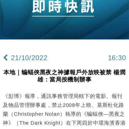
財經｜恒隆10月換帥 玩具「反」斗城亞洲CEO蔡德
15:47
粦接任
財經｜韓股反覆波動收跌 連挫7周創逾3年最長跌勢
15:11
財經｜內地7月美元計價出口增近24%勝預期 貿易順
13:44
差達1125億美元
財經｜日本春季三度入市撐日圓 4月單日斥6.28萬億
12:44
日圓干預創新高
21/10/2022
16:30
國際｜特朗普料美伊戰事快結束 承認部分彈藥庫存緊
11:12
張
本地｜蝙蝠俠黑夜之神據報戶外放映被禁 楊潤
財經｜SA售股自救後再出手 斥4億美元押注未上市公
15:59
雄：當局按機制辦事
司
財經｜華僑銀行上半年淨利創新高 中期息增15%至
18:31
47仙
《彭博》報導，通訊事務管理局轄下的電影、報刊
財經｜滙豐上調香港今年GDP預測至4.5% 看好貿易
17:33
及物品管理辦事處，禁止2008年上映、基斯杜化路
及消費表現
蘭（Christopher Nolan）執導的《蝙蝠俠—黑夜之
本地｜假冒內地執法人員要求交「保證金」 43歲女子
16:47
神》（The Dark Knight）在下周四於中環海濱香港
損失近6900萬元