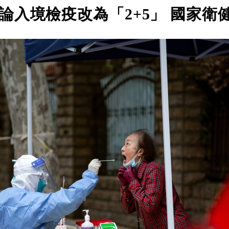
論入境檢疫改為「2+5」 國家衛