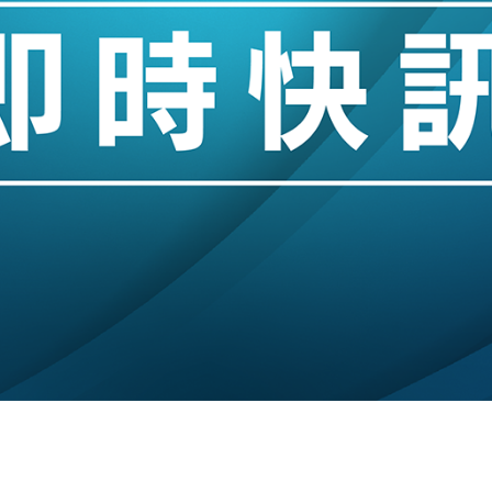
hropic租用Google晶片
14類產品或加徵25%
度 增鉑金卡級別鎖定高消費客群
 珠寶鐘錶銷售升勢最強
派息比率目標維持50%