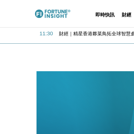
即時快訊
財經
15:59
財經｜SA售股自救後再出手 斥4
11:30
財經｜精星香港夥菜鳥拓全球智慧倉
14:50
地產｜大酒店中期轉賺2300萬元 
13:12
國際｜特朗普赴洛杉磯高球場活動前
12:30
財經｜香港7月PMI回落至51 企
11:40
財經｜黑石傳再籌逾360億美元 支援Ant
10:57
財經｜美商務部擬擴大金屬關稅範圍 
18:15
本地｜新世界K11 9月升級會員制
17:40
財經｜本港6月零售額連升14個月
16:33
財經｜滙控重啟最多10億美元回購 
15:59
財經｜SA售股自救後再出手 斥4
11:30
財經｜精星香港夥菜鳥拓全球智慧倉
14:50
地產｜大酒店中期轉賺2300萬元 
13:12
國際｜特朗普赴洛杉磯高球場活動前
12:30
財經｜香港7月PMI回落至51 企