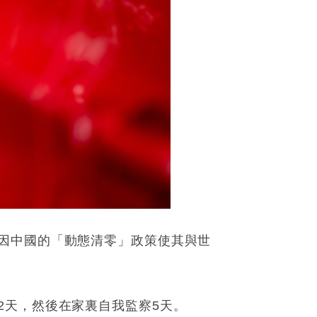
因中國的「動態清零」政策使其與世
2天，然後在家裏自我監察5天。