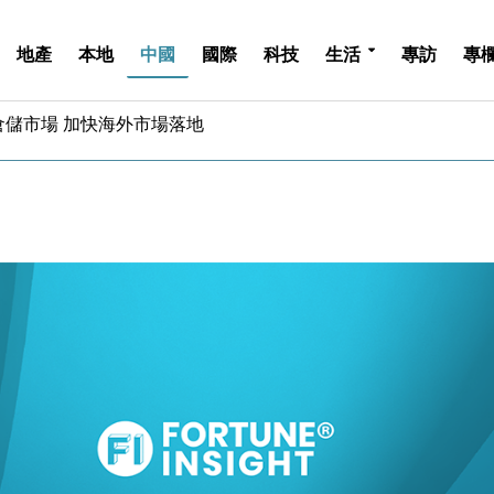
地產
本地
中國
國際
科技
生活
專訪
專
億美元押注未上市公司
儲市場 加快海外市場落地
斥21億翻新香港及東京半島
 男子攜槍彈被捕
業擴張放慢兼縮減人手
hropic租用Google晶片
14類產品或加徵25%
度 增鉑金卡級別鎖定高消費客群
 珠寶鐘錶銷售升勢最強
派息比率目標維持50%
億美元押注未上市公司
儲市場 加快海外市場落地
斥21億翻新香港及東京半島
 男子攜槍彈被捕
業擴張放慢兼縮減人手