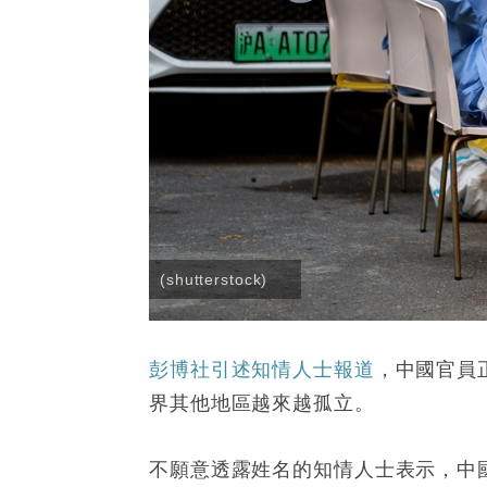
(shutterstock)
彭博社引述知情人士報道
，中國官員
界其他地區越來越孤立。
不願意透露姓名的知情人士表示，中