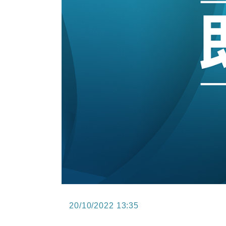
11:40
財經｜黑石傳再籌逾360億美元 支援Ant
10:57
財經｜美商務部擬擴大金屬關稅範圍 
18:15
本地｜新世界K11 9月升級會員制
17:40
財經｜本港6月零售額連升14個月
16:33
財經｜滙控重啟最多10億美元回購 
20/10/2022 13:35