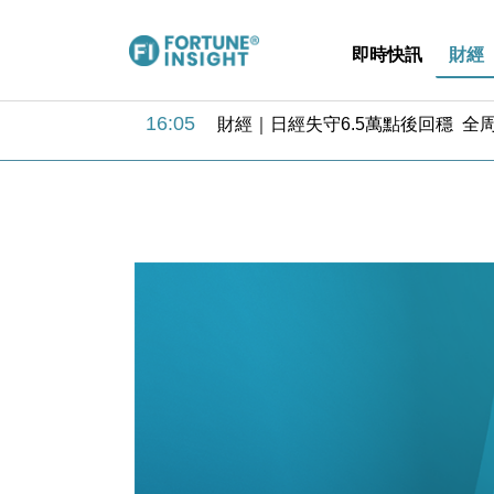
18:31
財經｜華僑銀行上半年淨利創新高 
即時快訊
財經
17:33
財經｜滙豐上調香港今年GDP預測至
16:47
本地｜假冒內地執法人員要求交「保證
16:05
財經｜日經失守6.5萬點後回穩 全
15:47
財經｜恒隆10月換帥 玩具「反」斗
15:11
財經｜韓股反覆波動收跌 連挫7周
13:44
財經｜內地7月美元計價出口增近24
12:44
財經｜日本春季三度入市撐日圓 4月
11:12
國際｜特朗普料美伊戰事快結束 承
15:59
財經｜SA售股自救後再出手 斥4
18:31
財經｜華僑銀行上半年淨利創新高 
17:33
財經｜滙豐上調香港今年GDP預測至
16:47
本地｜假冒內地執法人員要求交「保證
16:05
財經｜日經失守6.5萬點後回穩 全
15:47
財經｜恒隆10月換帥 玩具「反」斗
15:11
財經｜韓股反覆波動收跌 連挫7周
13:44
財經｜內地7月美元計價出口增近24