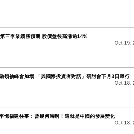
lix第三季業績勝預期 股價盤後高漲逾14%
Oct 19,
融領袖峰會加場 「與國際投資者對話」研討會下月3日舉行
Oct 18,
平憶福建往事：曾幾何時啊！這就是中國的發展變化
Oct 18,