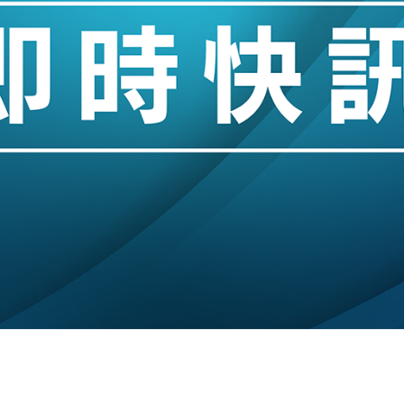
單日斥6.28萬億日圓干預創新高
認部分彈藥庫存緊張
億美元押注未上市公司