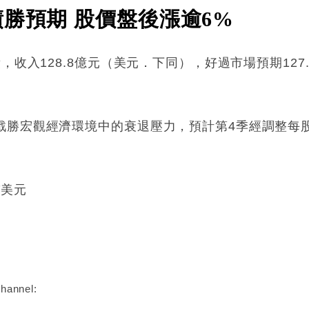
勝預期 股價盤後漲逾6%
，收入128.8億元（美元．下同），好過市場預期127.
。
勝宏觀經濟環境中的衰退壓力，預計第4季經調整每股盈
7美元
:
hannel: