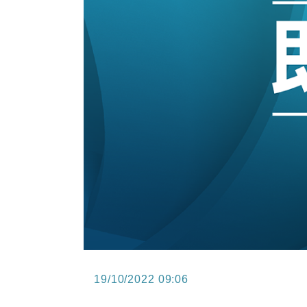
12:44
財經｜日本春季三度入市撐日圓 4月
11:12
國際｜特朗普料美伊戰事快結束 承
15:59
財經｜SA售股自救後再出手 斥4
19/10/2022 09:06