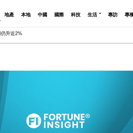
中期息增15%至47仙
地產
本地
中國
國際
科技
生活
專訪
專
4.5% 看好貿易及消費表現
金」 43歲女子損失近6900萬元
周仍升近2%
城亞洲CEO蔡德粦接任
創逾3年最長跌勢
%勝預期 貿易順差達1125億美元
單日斥6.28萬億日圓干預創新高
認部分彈藥庫存緊張
億美元押注未上市公司
中期息增15%至47仙
4.5% 看好貿易及消費表現
金」 43歲女子損失近6900萬元
周仍升近2%
城亞洲CEO蔡德粦接任
創逾3年最長跌勢
%勝預期 貿易順差達1125億美元