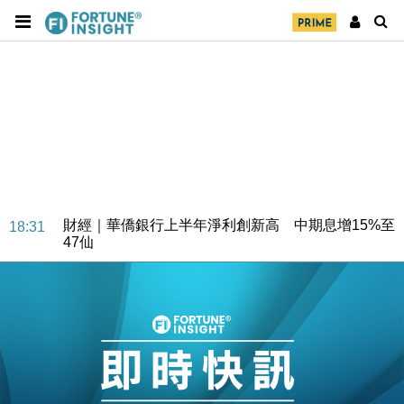
財經｜華僑銀行上半年淨利創新高 中期息增15%至
18:31
47仙
財經｜滙豐上調香港今年GDP預測至4.5% 看好貿易
17:33
及消費表現
本地｜假冒內地執法人員要求交「保證金」 43歲女子
16:47
損失近6900萬元
財經｜日經失守6.5萬點後回穩 全周仍升近2%
16:05