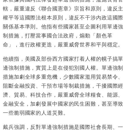
財經｜日經失守6.5萬點後回穩 全周仍升近2%
16:05
轄，嚴重違反《聯合國憲章》宗旨和原則，違反主
財經｜恒隆10月換帥 玩具「反」斗城亞洲CEO蔡德
15:47
權平等這國際法根本原則，違反不干涉內政這國際
粦接任
關係基本準則。他指有些國家甚至企圖利用單邊強
財經｜韓股反覆波動收跌 連挫7周創逾3年最長跌勢
15:11
制措施，打壓當事國合法政府，煽動「顏色革
命」，進行政權更迭，嚴重威脅世界和平與穩定。
財經｜內地7月美元計價出口增近24%勝預期 貿易順
13:44
差達1125億美元
他續指，美國及部份西方國家打着人權的幌子搞單
財經｜日本春季三度入市撐日圓 4月單日斥6.28萬億
12:44
日圓干預創新高
邊強制措施，實質上是在侵犯別國人權。單邊強制
國際｜特朗普料美伊戰事快結束 承認部分彈藥庫存緊
11:12
措施加劇全球多重危機，少數國家濫用貿易禁令、
張
阻斷金融投資、干預市場等制裁措施，干擾國際經
財經｜SA售股自救後再出手 斥4億美元押注未上市公
15:59
司
濟、貿易、科技合作，嚴重威脅全球糧食、能源、
金融安全，加劇發展中國家的民生困難，甚至導致
一些脆弱國家的人道災難。
戴兵強調，反對單邊強制措施是國際社會長期、一