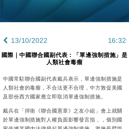
財經｜恒隆10月換帥 玩具「反」斗城亞洲CEO蔡德
15:47
粦接任
財經｜韓股反覆波動收跌 連挫7周創逾3年最長跌勢
15:11
財經｜內地7月美元計價出口增近24%勝預期 貿易順
13:44
差達1125億美元
13/10/2022
16:32
財經｜日本春季三度入市撐日圓 4月單日斥6.28萬億
12:44
日圓干預創新高
國際｜中國聯合國副代表：「單邊強制措施」是
國際｜特朗普料美伊戰事快結束 承認部分彈藥庫存緊
11:12
人類社會毒瘤
張
財經｜SA售股自救後再出手 斥4億美元押注未上市公
15:59
司
中國常駐聯合國副代表戴兵表示，單邊強制措施是
財經｜華僑銀行上半年淨利創新高 中期息增15%至
18:31
人類社會的毒瘤，不合法更不合理，中方敦促美國
47仙
及部份西方國家應立即取消單邊強制措施。
財經｜滙豐上調香港今年GDP預測至4.5% 看好貿易
17:33
及消費表現
戴兵在「捍衛《聯合國憲章》之友小組」會上就關
本地｜假冒內地執法人員要求交「保證金」 43歲女子
16:47
於單邊強制措施對人權負面影響發言指，，個別國
損失近6900萬元
家依據其國內法律發起單邊強制措施，濫施長臂管