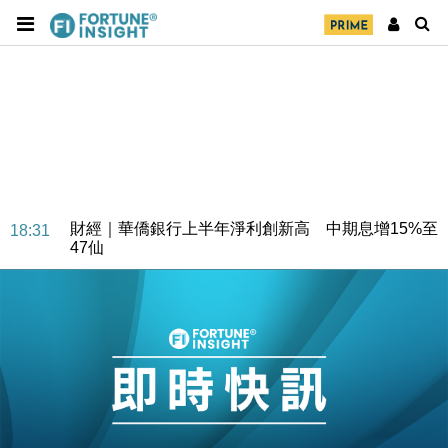
財經｜華僑銀行上半年淨利創新高 中期息增15%至
18:31
47仙
財經｜滙豐上調香港今年GDP預測至4.5% 看好貿易
17:33
及消費表現
本地｜假冒內地執法人員要求交「保證金」 43歲女子
16:47
損失近6900萬元
財經｜日經失守6.5萬點後回穩 全周仍升近2%
16:05
財經｜恒隆10月換帥 玩具「反」斗城亞洲CEO蔡德
15:47
粦接任