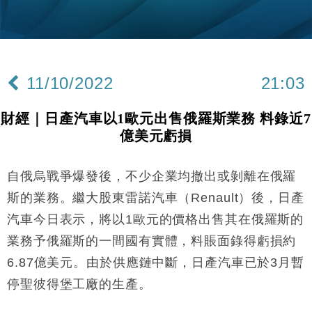
財經｜韓股反覆波動收跌 連挫7周創逾3年最長跌勢
15:11
財經｜內地7月美元計價出口增近24%勝預期 貿易順
13:44
差達1125億美元
11/10/2022
21:03
財經｜日本春季三度入市撐日圓 4月單日斥6.28萬億
12:44
日圓干預創新高
財經｜日產汽車以1歐元出售俄羅斯業務 料錄近7
國際｜特朗普料美伊戰事快結束 承認部分彈藥庫存緊
11:12
億美元虧損
張
財經｜SA售股自救後再出手 斥4億美元押注未上市公
15:59
司
自俄烏戰爭爆發後，不少企業均撤出或剝離在俄羅
財經｜華僑銀行上半年淨利創新高 中期息增15%至
18:31
斯的業務。繼大股東雷諾汽車（Renault）後，日產
47仙
汽車今日表示，將以1歐元的價格出售其在俄羅斯的
財經｜滙豐上調香港今年GDP預測至4.5% 看好貿易
17:33
業務予俄羅斯的一間國有實體，料賬面錄得虧損約
及消費表現
6.87億美元。由於供應鏈中斷，日產汽車已於3月暫
本地｜假冒內地執法人員要求交「保證金」 43歲女子
16:47
損失近6900萬元
停聖彼得堡工廠的生產。
財經｜日經失守6.5萬點後回穩 全周仍升近2%
16:05