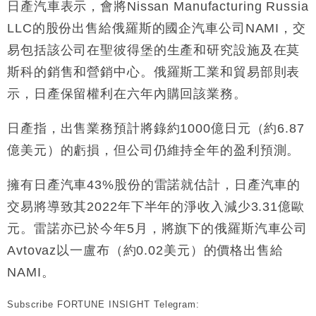
日產汽車表示，會將Nissan Manufacturing Russia
財經｜恒隆10月換帥 玩具「反」斗城亞洲CEO蔡德
15:47
LLC的股份出售給俄羅斯的國企汽車公司NAMI，交
粦接任
易包括該公司在聖彼得堡的生產和研究設施及在莫
財經｜韓股反覆波動收跌 連挫7周創逾3年最長跌勢
15:11
斯科的銷售和營銷中心。俄羅斯工業和貿易部則表
示，日產保留權利在六年內購回該業務。
財經｜內地7月美元計價出口增近24%勝預期 貿易順
13:44
差達1125億美元
日產指，出售業務預計將錄約1000億日元（約6.87
財經｜日本春季三度入市撐日圓 4月單日斥6.28萬億
12:44
日圓干預創新高
億美元）的虧損，但公司仍維持全年的盈利預測。
國際｜特朗普料美伊戰事快結束 承認部分彈藥庫存緊
11:12
張
擁有日產汽車43%股份的雷諾就估計，日產汽車的
財經｜SA售股自救後再出手 斥4億美元押注未上市公
15:59
交易將導致其2022年下半年的淨收入減少3.31億歐
司
元。雷諾亦已於今年5月，將旗下的俄羅斯汽車公司
Avtovaz以一盧布（約0.02美元）的價格出售給
NAMI。
Subscribe FORTUNE INSIGHT Telegram: