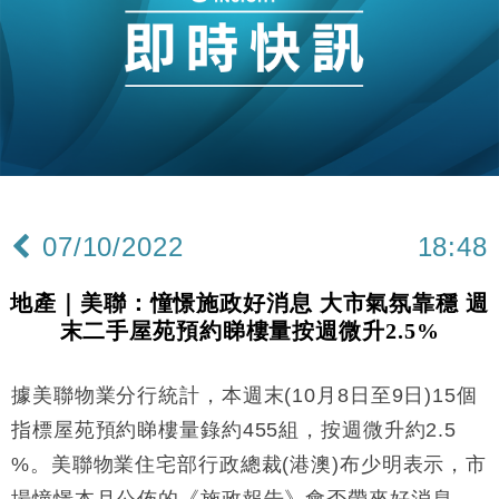
損失近6900萬元
財經｜日經失守6.5萬點後回穩 全周仍升近2%
16:05
財經｜恒隆10月換帥 玩具「反」斗城亞洲CEO蔡德
15:47
粦接任
財經｜韓股反覆波動收跌 連挫7周創逾3年最長跌勢
15:11
財經｜內地7月美元計價出口增近24%勝預期 貿易順
13:44
差達1125億美元
07/10/2022
18:48
財經｜日本春季三度入市撐日圓 4月單日斥6.28萬億
12:44
日圓干預創新高
地產｜美聯：憧憬施政好消息 大市氣氛靠穩 週
國際｜特朗普料美伊戰事快結束 承認部分彈藥庫存緊
11:12
末二手屋苑預約睇樓量按週微升2.5%
張
財經｜SA售股自救後再出手 斥4億美元押注未上市公
15:59
司
據美聯物業分行統計，本週末(10月8日至9日)15個
財經｜華僑銀行上半年淨利創新高 中期息增15%至
18:31
指標屋苑預約睇樓量錄約455組，按週微升約2.5
47仙
%。美聯物業住宅部行政總裁(港澳)布少明表示，市
財經｜滙豐上調香港今年GDP預測至4.5% 看好貿易
17:33
場憧憬本月公佈的《施政報告》會否帶來好消息，