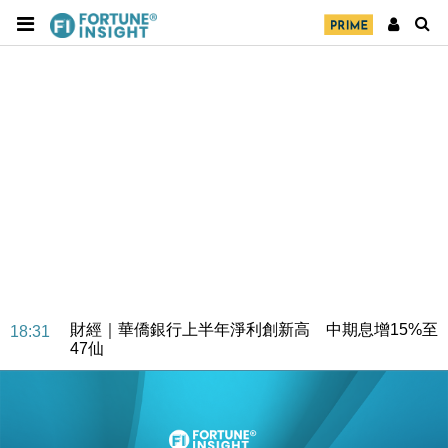
財經｜華僑銀行上半年淨利創新高 中期息增15%至
18:31
47仙
財經｜滙豐上調香港今年GDP預測至4.5% 看好貿易
17:33
及消費表現
本地｜假冒內地執法人員要求交「保證金」 43歲女子
16:47