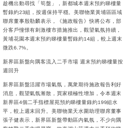
趁機出動尋找「筍盤」，新都城本週末預約睇樓量
暫錄約23組，按週保持平穩。美聯物業黃埔區區域
聯席董事殷勒麟表示，《施政報告》快將公布，部
分客戶憧憬有刺激樓市措施推出，觀望氣氛持續，
黃埔花園本週末預約睇樓量暫錄約14組，較上週末
微跌6.7%。
新界區新盤向隅客流入二手市場 週末預約睇樓量按
週回升
新界區新盤活躍市場氣氛，萬衆期待施政報告利好
消息，觀望氣氛漸散，買家積極性增加，令本週末
新界區4個二手指標屋苑預約睇樓量錄約199組水
平，較上週末回升。美聯物業天水圍助理聯席董事
張子健表示，新界區新盤帶動區内氣氛，不少向隅