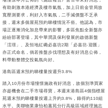
及消費表現
有助刺激本港經濟及樓市氣氛，加上日前金管局放
本地｜假冒內地執法人員要求交「保證金」 43歲女子
16:47
損失近6900萬元
寬壓測要求，利好入市氣氛，二手減價盤不乏承
財經｜日經失守6.5萬點後回穩 全周仍升近2%
16:05
接，週末多個屋苑預約睇樓情況不俗。他認為，市
場正逐漸消化加息帶來的影響，多區焦點全新盤亦
財經｜恒隆10月換帥 玩具「反」斗城亞洲CEO蔡德
15:47
粦接任
紛紛部署登場，其中華潤及保利發展的啟德新盤
財經｜韓股反覆波動收跌 連挫7周創逾3年最長跌勢
「澐璟」、及恒地紅磡必嘉坊2期「必嘉坊‧迎匯」
15:11
亦正式命名，倘若推盤步伐理想及有好消息公佈，
財經｜內地7月美元計價出口增近24%勝預期 貿易順
13:44
料帶動整體交投氣氛向好。
差達1125億美元
財經｜日本春季三度入市撐日圓 4月單日斥6.28萬億
12:44
港島區週末預約睇樓量按週升3.8%
日圓干預創新高
國際｜特朗普料美伊戰事快結束 承認部分彈藥庫存緊
11:12
踏入10月份市場憧憬施政有好消息，故個別準買家
張
亦趁機會在二手市場尋寶，本週末港島區4個指標屋
財經｜SA售股自救後再出手 斥4億美元押注未上市公
15:59
司
苑週末預約睇樓量按週上升約3.8%，錄得約110組
水平。美聯物業康怡柏蕙苑分行高級區域經理施志