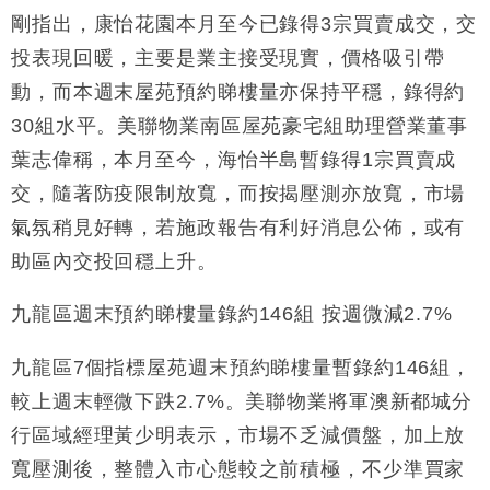
剛指出，康怡花園本月至今已錄得3宗買賣成交，交
投表現回暖，主要是業主接受現實，價格吸引帶
動，而本週末屋苑預約睇樓量亦保持平穩，錄得約
30組水平。美聯物業南區屋苑豪宅組助理營業董事
葉志偉稱，本月至今，海怡半島暫錄得1宗買賣成
交，隨著防疫限制放寬，而按揭壓測亦放寬，市場
氣氛稍見好轉，若施政報告有利好消息公佈，或有
助區內交投回穩上升。
九龍區週末預約睇樓量錄約146組 按週微減2.7%
九龍區7個指標屋苑週末預約睇樓量暫錄約146組，
較上週末輕微下跌2.7%。美聯物業將軍澳新都城分
行區域經理黃少明表示，市場不乏減價盤，加上放
寬壓測後，整體入市心態較之前積極，不少準買家